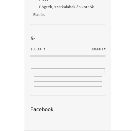
Bögrék, szarkalábak és korsók
Eladás
Ár
10300
Ft
38660
Ft
Facebook