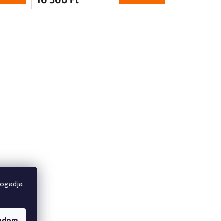
fogadja
gadom