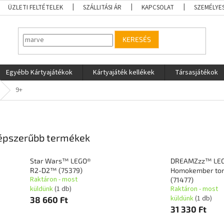
ÜZLETI FELTÉTELEK
SZÁLLITÁSI ÁR
KAPCSOLAT
SZEMÉLYE
KERESÉS
Egyébb Kártyajátékok
Kártyajáték kellékek
Társasjátékok
9+
épszerűbb termékek
Star Wars™ LEGO®
DREAMZzz™ LE
R2-D2™ (75379)
Homokember to
Raktáron - most
(71477)
küldünk
(1 db)
Raktáron - most
küldünk
(1 db)
38 660 Ft
31 330 Ft