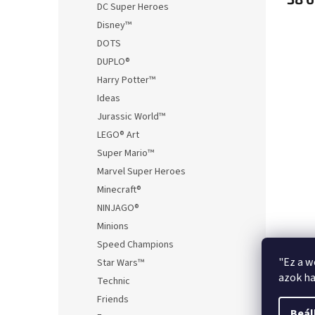
DC Super Heroes
Disney™
DOTS
DUPLO®
Harry Potter™
Ideas
Jurassic World™
LEGO® Art
Super Mario™
Marvel Super Heroes
Minecraft®
NINJAGO®
Minions
Speed Champions
"Ez a w
Star Wars™
azok ha
Technic
Friends
Beál