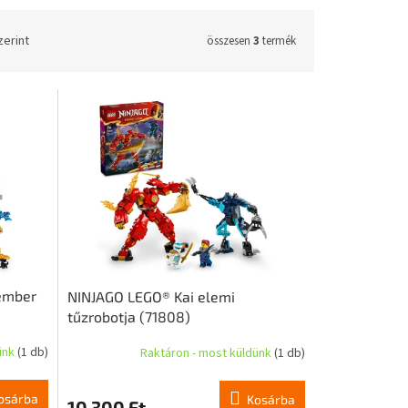
zerint
összesen
3
termék
ember
NINJAGO LEGO® Kai elemi
tűzrobotja (71808)
ünk
(1 db)
Raktáron - most küldünk
(1 db)
osárba
Kosárba
10 300 Ft