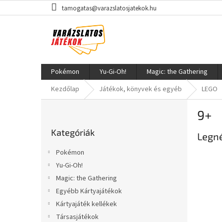
Ugrás
tamogatas@varazslatosjatekok.hu
a
fő
tartalomhoz
Pokémon
Yu-Gi-Oh!
Magic: the Gathering
Kezdőlap
Játékok, könyvek és egyéb
LEGO
O
9+
l
Kategóriák
d
Kategóriák
átugrása
Legn
a
l
Pokémon
s
Yu-Gi-Oh!
ó
Magic: the Gathering
p
a
Egyébb Kártyajátékok
n
Kártyajáték kellékek
e
Társasjátékok