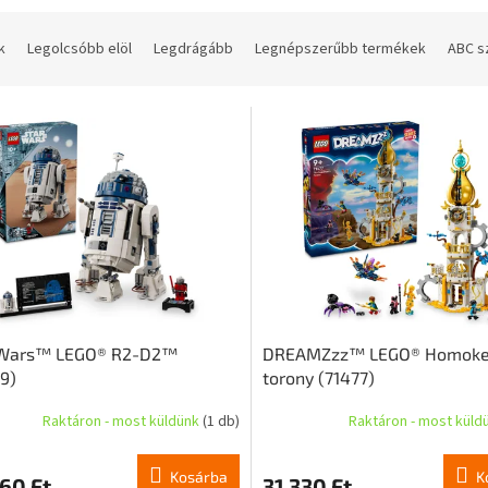
k
Legolcsóbb elöl
Legdrágább
Legnépszerűbb termékek
ABC s
 Wars™ LEGO® R2-D2™
DREAMZzz™ LEGO® Homok
9)
torony (71477)
Raktáron - most küldünk
(1 db)
Raktáron - most küld
Kosárba
K
60 Ft
31 330 Ft