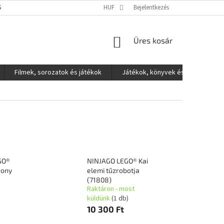
S ADATOK VÉDELME
HUF
Bejelentkezés
KOSÁR
Üres kosár
Filmek, sorozatok és játékok
Játékok, könyvek és egyéb
GO®
NINJAGO LEGO® Kai
rony
elemi tűzrobotja
(71808)
Raktáron - most
küldünk
(1 db)
10 300 Ft