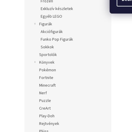
Frozen
Exkluzív készletek
Egyéb LEGO
Figurák
Akciófigurák
Funko Pop Figurák
Sokkok
Sportolók
Könyvek
Pokémon
Fortnite
Minecraft
Nerf
Puzzle
CreArt
Play-Doh
Rejtvények
Plüss