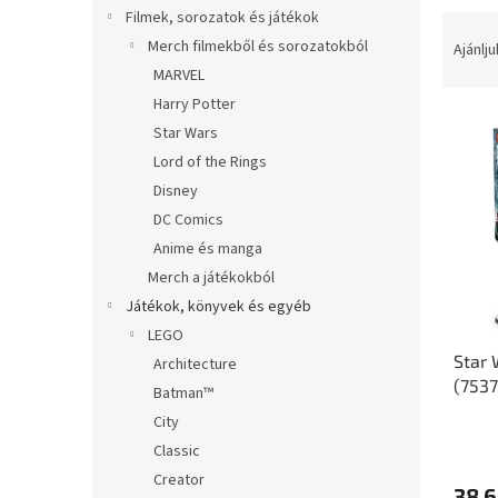
l
Filmek, sorozatok és játékok
T
e
Merch filmekből és sorozatokból
Ajánlju
r
MARVEL
m
Harry Potter
T
é
Star Wars
e
k
Lord of the Rings
r
e
Disney
m
k
é
r
DC Comics
k
e
Anime és manga
e
n
Merch a játékokból
k
d
Játékok, könyvek és egyéb
l
e
LEGO
i
z
Star
s
é
Architecture
(7537
t
s
Batman™
á
e
City
j
Classic
a
Creator
38 6