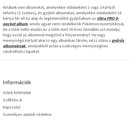
s
Kínálunk mini albumokat, amelyekbe oldalanként 1 vagy 2 kártyát
e
tehetsz (2 zsebes), és gyűjtői albumokat, amelyekbe oldalanként 16
l
kártya fér el! Az alap és legkelendőbb gyűjtőalbum az
e
Ultra PRO 9-
pocket album
, amely ugyan nem rendelkezik Pokémon-nyomtatással,
m
de a több millió eladás és a több mint 20 éves fennállás azt mutatja,
e
hogy ezzel az albummal megütöd a főnyereményt. Ha nagy
i
mennyiségű kártyát akarsz egy albumban tárolni, nézz utána a
gyűrűs
albumoknak
, amelyekből aztán a szükséges mennyiségben
vásárolhatsz lapokat.
L
á
b
l
Információk
é
Üzleti feltételek
c
Szállitási ár
Kapcsolat
Személyes adatok védelme