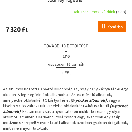
Raktáron - most küldünk
(2 db)
Kosárba
7 320 Ft
TOVÁBBI 18 BETÖLTÉSE
L
1
6
a
L
p
összesen
97
termék
i
o
s
FEL
z
t
á
a
s
Az albumok közötti alapvető különbség az, hogy hány kártya fér el egy
i
oldalon. A legmegfelelőbb albumok az A4-es méretű albumok,
r
amelyekbe oldalanként 9 kártya fér el
á
(9-pocket albumok)
, vagy a
kisebb A5-ös változatuk, amelybe oldalanként 4 kártya kerül
n
(4-pocket
albumok)
. Ezután már csak a nyomtatáson múlik - keress egy olyan
y
albumot, amelyen a kedvenc Pokémonod vagy akár csak egy szép
í
motívum szerepel! A nyomtatott albumok azonban gyakran drágábbak,
t
mint a nem nyomtatottak.
á