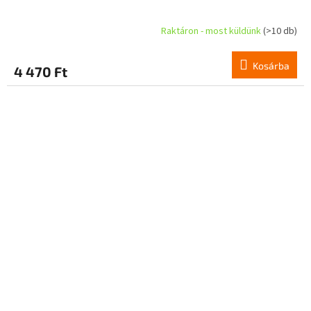
Raktáron - most küldünk
(>10 db)
Kosárba
4 470 Ft