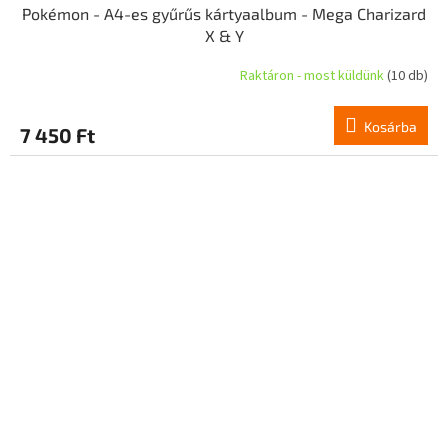
Pokémon - A4-es gyűrűs kártyaalbum - Mega Charizard
X & Y
Raktáron - most küldünk
(10 db)
Kosárba
7 450 Ft