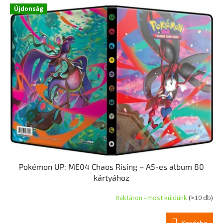
r
T
Újdonság
e
e
n
r
d
m
e
é
z
k
é
e
s
k
e
l
i
s
t
á
j
a
Pokémon UP: ME04 Chaos Rising – A5-es album 80
kártyához
Raktáron - most küldünk
(>10 db)
Kosárba