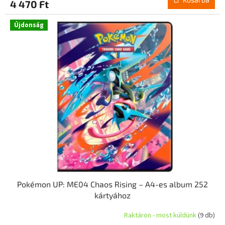
4 470 Ft
Újdonság
Pokémon UP: ME04 Chaos Rising – A4-es album 252
kártyához
Raktáron - most küldünk
(9 db)