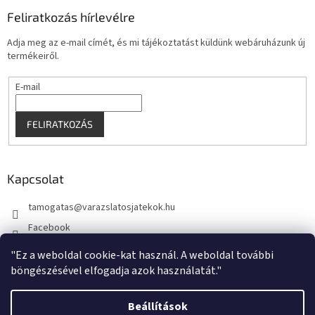
Feliratkozás hírlevélre
Adja meg az e-mail címét, és mi tájékoztatást küldünk webáruházunk új
termékeiről.
E-mail
FELIRATKOZÁS
Kapcsolat
tamogatas
@
varazslatosjatekok.hu
Facebook
kouzelnehry
"Ez a weboldal cookie-kat használ. A weboldal további
böngészésével elfogadja azok használatát."
Beállítások
Shoptet készítette