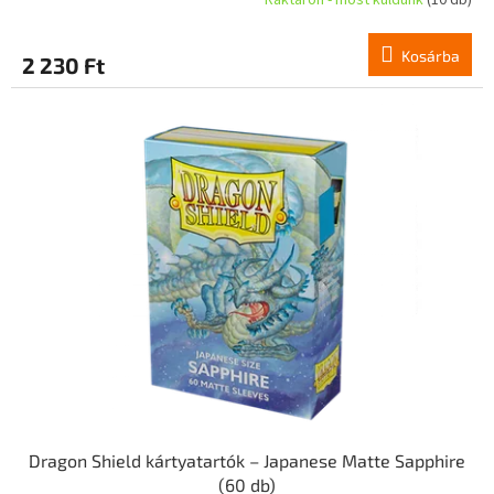
Raktáron - most küldünk
(10 db)
Kosárba
2 230 Ft
Dragon Shield kártyatartók – Japanese Matte Sapphire
(60 db)