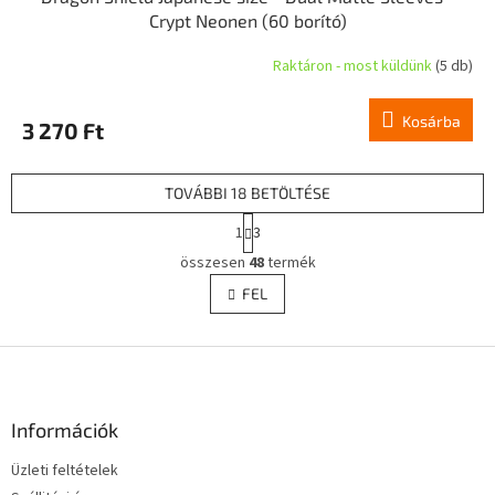
Crypt Neonen (60 borító)
Raktáron - most küldünk
(5 db)
Kosárba
3 270 Ft
TOVÁBBI 18 BETÖLTÉSE
L
1
3
a
L
p
összesen
48
termék
i
o
s
FEL
z
t
á
a
s
L
i
r
á
á
b
n
l
Információk
y
é
í
Üzleti feltételek
c
t