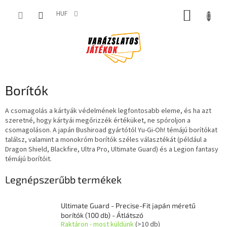
Ugrás
KOSÁR
a
HUF
fő
tartalomhoz
Borítók
A csomagolás a kártyák védelmének legfontosabb eleme, és ha azt
szeretné, hogy kártyái megőrizzék értéküket, ne spóroljon a
csomagoláson. A japán Bushiroad gyártótól Yu-Gi-Oh! témájú borítókat
találsz, valamint a monokróm borítók széles választékát (például a
Dragon Shield, Blackfire, Ultra Pro, Ultimate Guard) és a Legion fantasy
témájú borítóit.
Legnépszerűbb termékek
Ultimate Guard - Precise-Fit japán méretű
borítók (100 db) - Átlátszó
Raktáron - most küldünk
(>10 db)