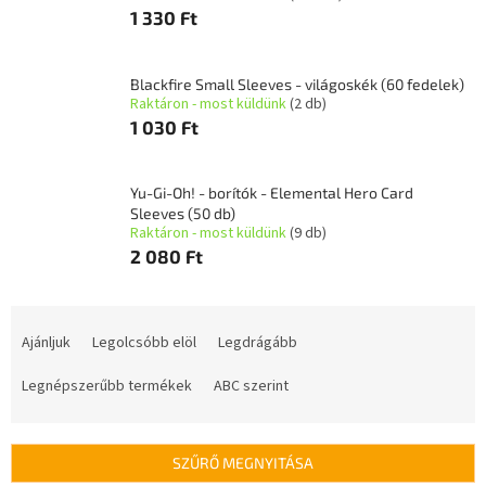
1 330 Ft
Blackfire Small Sleeves - világoskék (60 fedelek)
Raktáron - most küldünk
(2 db)
1 030 Ft
Yu-Gi-Oh! - borítók - Elemental Hero Card
Sleeves (50 db)
Raktáron - most küldünk
(9 db)
2 080 Ft
T
e
Ajánljuk
Legolcsóbb elöl
Legdrágább
r
m
Legnépszerűbb termékek
ABC szerint
é
k
e
SZŰRŐ MEGNYITÁSA
k