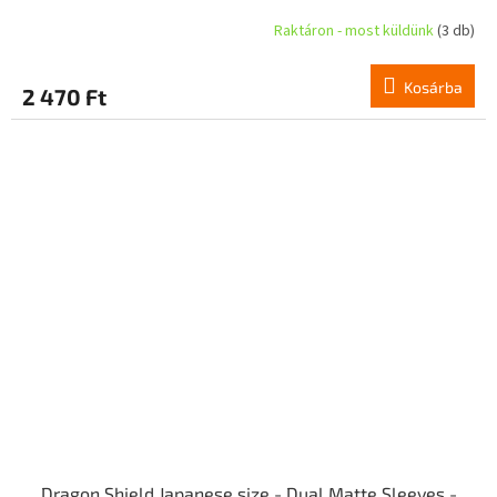
Raktáron - most küldünk
(3 db)
Kosárba
2 470 Ft
Dragon Shield Japanese size - Dual Matte Sleeves -