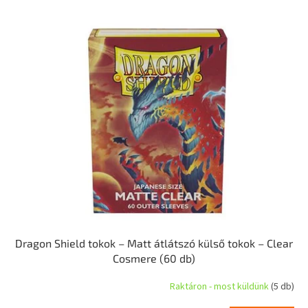
r
T
e
e
n
r
d
m
e
é
z
k
é
e
s
k
e
l
i
s
t
á
j
a
Dragon Shield tokok – Matt átlátszó külső tokok – Clear
Cosmere (60 db)
Raktáron - most küldünk
(5 db)