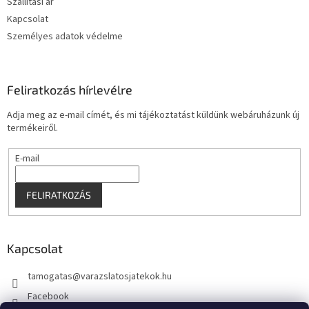
Szállitási ár
á
s
Kapcsolat
e
Személyes adatok védelme
l
e
m
e
Feliratkozás hírlevélre
i
Adja meg az e-mail címét, és mi tájékoztatást küldünk webáruházunk új
termékeiről.
E-mail
FELIRATKOZÁS
Kapcsolat
tamogatas
@
varazslatosjatekok.hu
Facebook