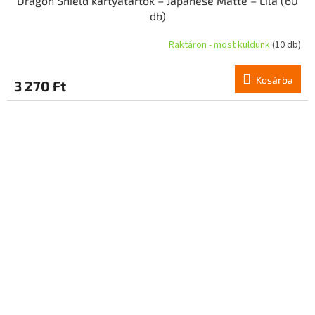
Dragon Shield kártyatartók – Japanese Matte – Lila (60
db)
Raktáron - most küldünk
(10 db)
Kosárba
3 270 Ft