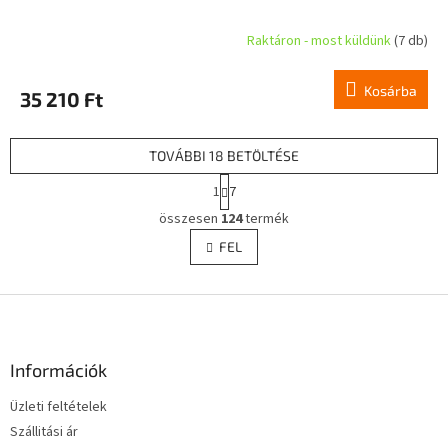
Raktáron - most küldünk
(7 db)
Kosárba
35 210 Ft
TOVÁBBI 18 BETÖLTÉSE
L
1
7
a
L
p
összesen
124
termék
i
o
s
FEL
z
t
á
a
s
L
i
r
á
á
b
n
l
Információk
y
é
í
Üzleti feltételek
c
t
Szállitási ár
á