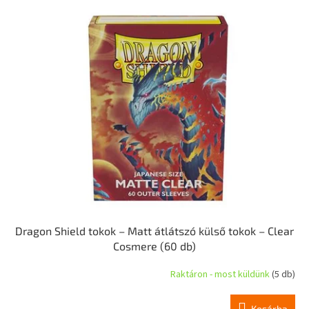
r
T
e
e
n
r
d
m
e
é
z
k
é
e
s
k
e
l
i
s
t
á
j
a
Dragon Shield tokok – Matt átlátszó külső tokok – Clear
Cosmere (60 db)
Raktáron - most küldünk
(5 db)
Kosárba