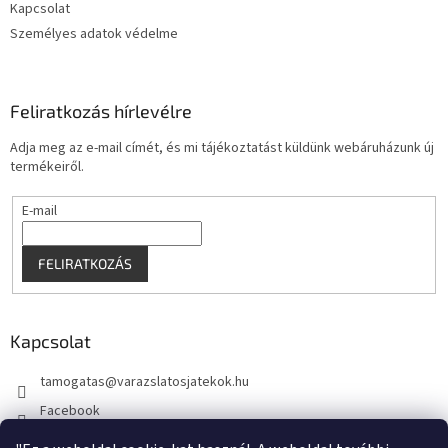
s
Kapcsolat
e
Személyes adatok védelme
l
e
m
e
Feliratkozás hírlevélre
i
Adja meg az e-mail címét, és mi tájékoztatást küldünk webáruházunk új
termékeiről.
E-mail
FELIRATKOZÁS
Kapcsolat
tamogatas
@
varazslatosjatekok.hu
Facebook
kouzelnehry