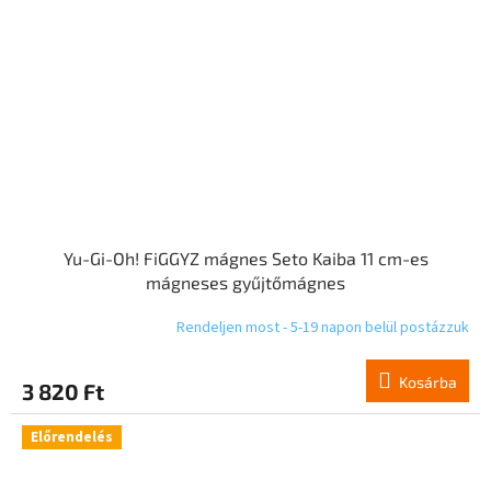
Yu-Gi-Oh! FiGGYZ mágnes Seto Kaiba 11 cm-es
mágneses gyűjtőmágnes
Rendeljen most - 5-19 napon belül postázzuk
Kosárba
3 820 Ft
Előrendelés