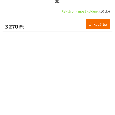
db)
Raktáron - most küldünk
(10 db)
Kosárba
3 270 Ft