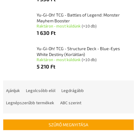
Yu-Gi-Oh! TCG - Battles of Legend: Monster
Mayhem Booster
Raktáron - most küldünk
(>10 db)
1 630 Ft
Yu-Gi-Oh! TCG - Structure Deck - Blue-Eyes
White Destiny (Korlátlan)
Raktáron - most küldünk
(>10 db)
5 210 Ft
T
e
Ajánljuk
Legolcsóbb elöl
Legdrágább
r
m
Legnépszerűbb termékek
ABC szerint
é
k
e
SZŰRŐ MEGNYITÁSA
k