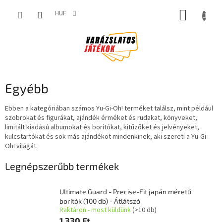
Ugrás
KOSÁR
a
HUF
fő
tartalomhoz
Egyébb
Ebben a kategóriában számos Yu-Gi-Oh! terméket találsz, mint például
szobrokat és figurákat, ajándék érméket és rudakat, könyveket,
limitált kiadású albumokat és borítókat, kitűzőket és jelvényeket,
kulcstartókat és sok más ajándékot mindenkinek, aki szereti a Yu-Gi-
Oh! világát.
Legnépszerűbb termékek
Ultimate Guard - Precise-Fit japán méretű
borítók (100 db) - Átlátszó
Raktáron - most küldünk
(>10 db)
1 330 Ft