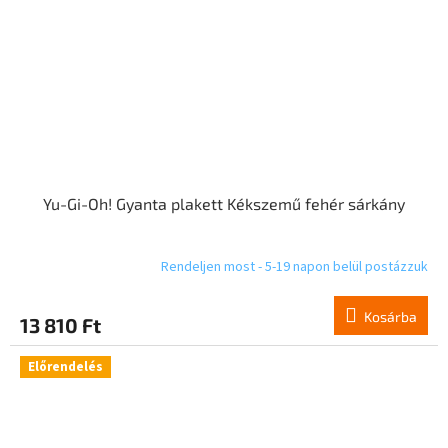
Yu-Gi-Oh! Gyanta plakett Kékszemű fehér sárkány
Rendeljen most - 5-19 napon belül postázzuk
Kosárba
13 810 Ft
Előrendelés