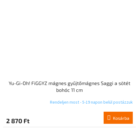
Yu-Gi-Oh! FiGGYZ mágnes gyűjtőmágnes Saggi a sötét
bohóc 11 cm
Rendeljen most - 5-19 napon belül postázzuk
Kosárba
2 870 Ft