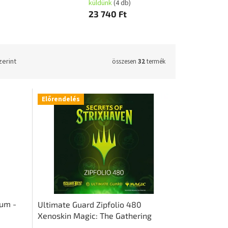
küldünk
(4 db)
23 740 Ft
zerint
összesen
32
termék
Előrendelés
bum -
Ultimate Guard Zipfolio 480
Xenoskin Magic: The Gathering
"Secrets of Strixhaven" -