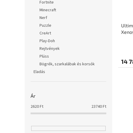
Fortnite
Minecraft
Nerf
Ultim
Puzzle
Xenos
CreArt
"Tark
Play-Doh
Mona
Rejtvények
Plüss
14 7
Bögrék, szarkalábak és korsók
Eladás
Ár
2620
Ft
23740
Ft