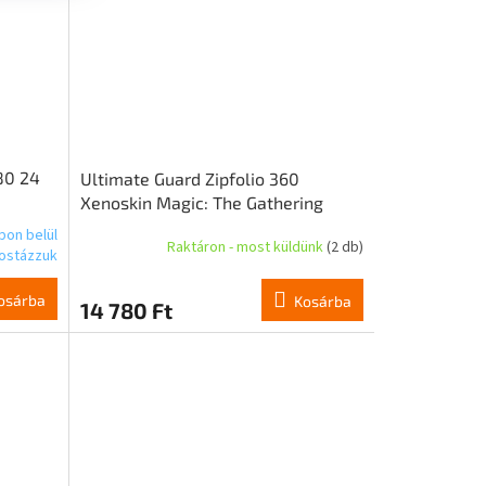
80 24
Ultimate Guard Zipfolio 360
Xenoskin Magic: The Gathering
"Tarkir: Dragonstorm" - Skirmish
pon belül
Raktáron - most küldünk
(2 db)
Rhino
ostázzuk
osárba
Kosárba
14 780 Ft