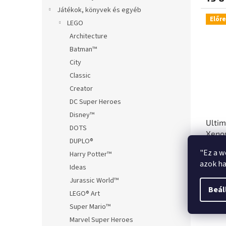
Játékok, könyvek és egyéb
Előr
LEGO
Architecture
Batman™
City
Classic
Creator
DC Super Heroes
Disney™
Ultim
DOTS
Xenos
DUPLO®
"Secr
"Ez a w
Harry Potter™
azok ha
Ideas
Jurassic World™
19 6
Beál
LEGO® Art
Super Mario™
Marvel Super Heroes