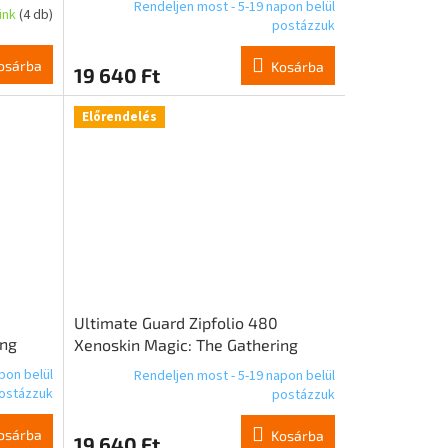
Rendeljen most - 5-19 napon belül
ünk
(4 db)
Witherbloom
postázzuk
osárba
Kosárba
19 640 Ft
Előrendelés
Ultimate Guard Zipfolio 480
ing
Xenoskin Magic: The Gathering
andrix
"Secrets of Strixhaven" - Prismari
pon belül
Rendeljen most - 5-19 napon belül
ostázzuk
postázzuk
osárba
Kosárba
19 640 Ft