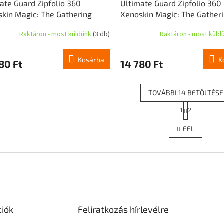
ate Guard Zipfolio 360
Ultimate Guard Zipfolio 360
kin Magic: The Gathering
Xenoskin Magic: The Gather
ir: Dragonstorm" - A viharok
"Tarkir: Dragonstorm" - Abz
Raktáron - most küldünk
(3 db)
Raktáron - most küld
rmazottja
Devotee
Kosárba
K
80 Ft
14 780 Ft
TOVÁBBI 14 BETÖLTÉSE
L
1
2
L
a
p
i
FEL
o
s
z
t
á
a
s
i
r
á
n
y
ciók
Feliratkozás hírlevélre
í
t