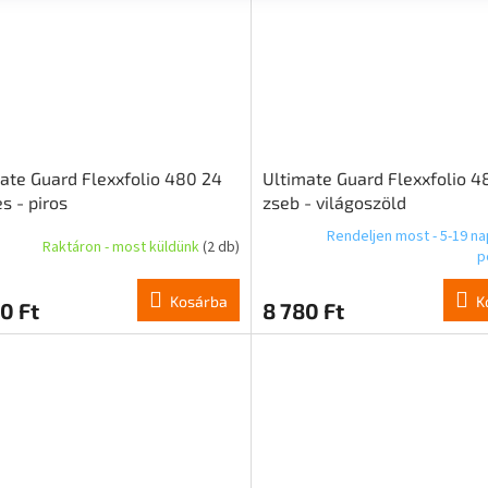
ate Guard Flexxfolio 480 24
Ultimate Guard Flexxfolio 4
s - piros
zseb - világoszöld
Rendeljen most - 5-19 na
Raktáron - most küldünk
(2 db)
p
Kosárba
K
0 Ft
8 780 Ft