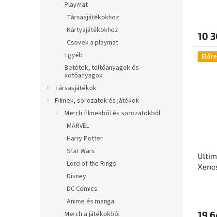
á
e
Playmat
j
Társasjátékokhoz
a
Kártyajátékokhoz
10 3
Csövek a playmat
Egyéb
Előr
Betétek, töltőanyagok és
kötőanyagok
Társasjátékok
Filmek, sorozatok és játékok
Merch filmekből és sorozatokból
MARVEL
Harry Potter
Star Wars
Ultim
Lord of the Rings
Xenos
Disney
"Secr
DC Comics
Anime és manga
19 6
Merch a játékokból