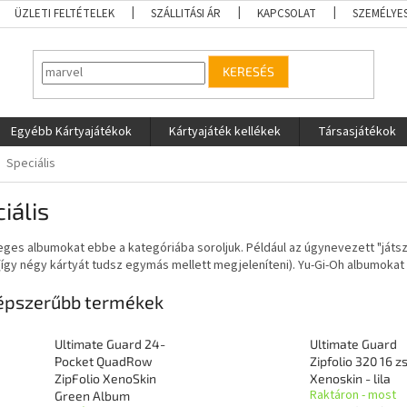
ÜZLETI FELTÉTELEK
SZÁLLITÁSI ÁR
KAPCSOLAT
SZEMÉLYE
KERESÉS
Egyébb Kártyajátékok
Kártyajáték kellékek
Társasjátékok
Speciális
iális
eges albumokat ebbe a kategóriába soroljuk. Például az úgynevezett "játsz
(így négy kártyát tudsz egymás mellett megjeleníteni). Yu-Gi-Oh albumokat va
épszerűbb termékek
Ultimate Guard 24-
Ultimate Guard
Pocket QuadRow
Zipfolio 320 16 
ZipFolio XenoSkin
Xenoskin - lila
Raktáron - most
Green Album