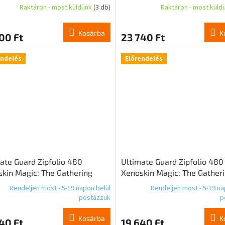
Raktáron - most küldünk
(3 db)
Raktáron - most küld
Kosárba
K
00 Ft
23 740 Ft
endelés
Előrendelés
ate Guard Zipfolio 480
Ultimate Guard Zipfolio 480
kin Magic: The Gathering
Xenoskin Magic: The Gather
ets of Strixhaven" - Silverquill
"Secrets of Strixhaven" - Qu
Rendeljen most - 5-19 napon belül
Rendeljen most - 5-19 na
postázzuk
p
Kosárba
K
40 Ft
19 640 Ft