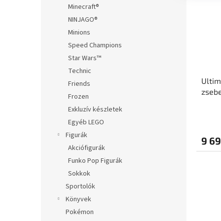
Minecraft®
NINJAGO®
Minions
Speed Champions
Star Wars™
Technic
Ultim
Friends
zsebe
Frozen
Exkluzív készletek
Egyéb LEGO
Figurák
9 69
Akciófigurák
Funko Pop Figurák
Sokkok
Sportolók
Könyvek
Pokémon