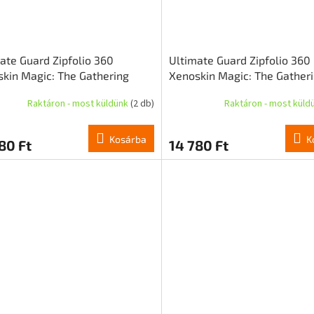
ate Guard Zipfolio 360
Ultimate Guard Zipfolio 360
kin Magic: The Gathering
Xenoskin Magic: The Gather
ir: Dragonstorm" - Mystic
"Tarkir: Dragonstorm" - Mag
Raktáron - most küldünk
(2 db)
Raktáron - most küld
stery
Hellkite
Kosárba
K
80 Ft
14 780 Ft