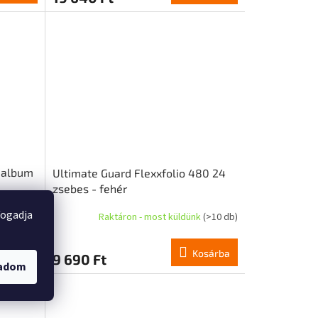
 album
Ultimate Guard Flexxfolio 480 24
zsebes - fehér
fogadja
ünk
(6 db)
Raktáron - most küldünk
(>10 db)
osárba
Kosárba
9 690 Ft
gadom