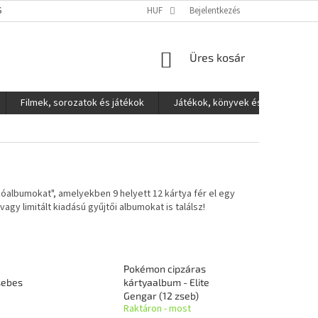
S ADATOK VÉDELME
HUF
Bejelentkezés
KOSÁR
Üres kosár
Filmek, sorozatok és játékok
Játékok, könyvek és egyéb
óalbumokat", amelyekben 9 helyett 12 kártya fér el egy
gy limitált kiadású gyűjtői albumokat is találsz!
Pokémon cipzáras
zsebes
kártyaalbum - Elite
Gengar (12 zseb)
Raktáron - most