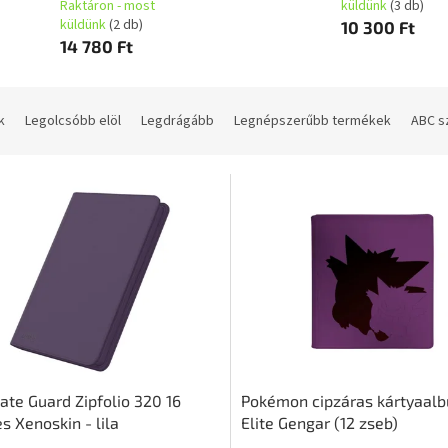
Raktáron - most
küldünk
(3 db)
küldünk
(2 db)
10 300 Ft
14 780 Ft
k
Legolcsóbb elöl
Legdrágább
Legnépszerűbb termékek
ABC s
ate Guard Zipfolio 320 16
Pokémon cipzáras kártyaal
s Xenoskin - lila
Elite Gengar (12 zseb)