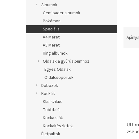
l
Albumok
Gemloader albumok
Pokémon
Speciális
T
e
A4 Méret
Ajánlju
r
A5 Méret
m
Ring albumok
T
é
Oldalak a gyűrűalbumhoz
e
k
Egyes Oldalak
r
e
m
k
Oldalcsoportok
é
r
Dobozok
k
e
Kockák
e
n
Klasszikus
k
d
Többfalú
l
e
Kockazsák
i
z
Ultim
s
é
Kockakészletek
zsebe
t
s
Életpultok