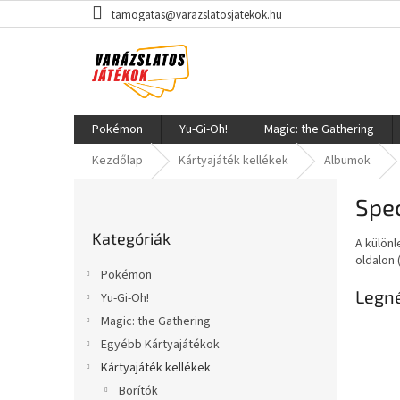
Ugrás
tamogatas@varazslatosjatekok.hu
a
fő
tartalomhoz
Pokémon
Yu-Gi-Oh!
Magic: the Gathering
Kezdőlap
Kártyajáték kellékek
Albumok
O
Spec
l
Kategóriák
d
Kategóriák
átugrása
A különl
a
oldalon 
l
Pokémon
s
Legn
Yu-Gi-Oh!
ó
Magic: the Gathering
p
a
Egyébb Kártyajátékok
n
Kártyajáték kellékek
e
Borítók