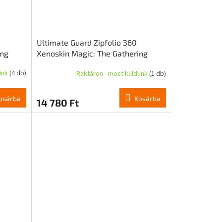
Ultimate Guard Zipfolio 360
ing
Xenoskin Magic: The Gathering
matic
"Tarkir: Dragonstorm" - Feral
ünk
(4 db)
Raktáron - most küldünk
(1 db)
Deathgorger
osárba
Kosárba
14 780 Ft