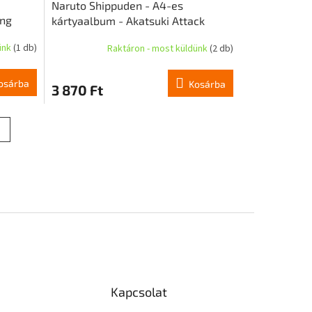
Naruto Shippuden - A4-es
ing
kártyaalbum - Akatsuki Attack
an
ünk
(1 db)
Raktáron - most küldünk
(2 db)
osárba
Kosárba
3 870 Ft
Kapcsolat