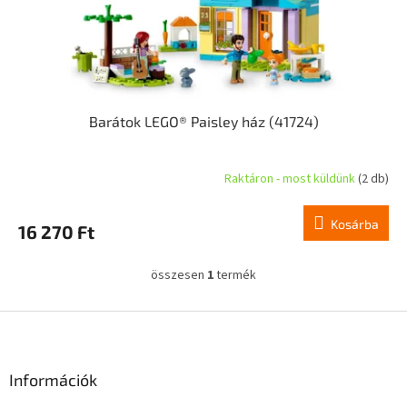
i
s
t
á
j
a
Barátok LEGO® Paisley ház (41724)
Raktáron - most küldünk
(2 db)
Kosárba
16 270 Ft
összesen
1
termék
L
i
s
L
t
á
a
b
i
l
Információk
r
é
á