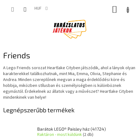
Ugrás
KOSÁR
a
HUF
fő
tartalomhoz
Friends
A Lego Friends sorozat Heartlake Cityben játszódik, ahol a lányok olyan
karakterekkel találkozhatnak, mint Mia, Emma, Olivia, Stephanie és
Andrea. Minden szereplőnek megvan a maga érdeklődési köre és
hobbija, miközben stílusban és személyiségben is különböznek
egymástól. Érdekelnek az állatok vagy a művészet? Heartlake Cityben
mindenkinek van helye!
Legnépszerűbb termékek
Barátok LEGO® Paisley ház (41724)
Raktáron - most küldünk
(2 db)