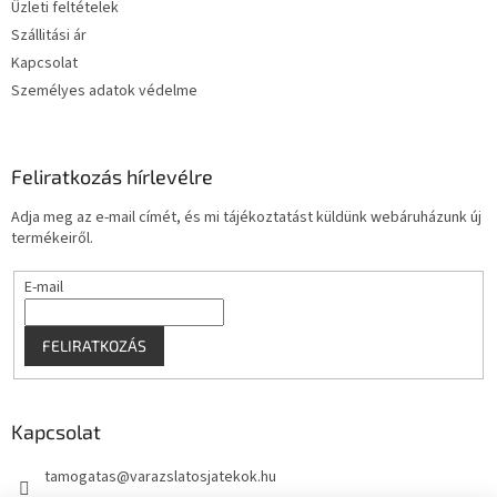
Üzleti feltételek
c
n
Szállitási ár
y
í
Kapcsolat
t
Személyes adatok védelme
á
s
e
l
Feliratkozás hírlevélre
e
m
Adja meg az e-mail címét, és mi tájékoztatást küldünk webáruházunk új
e
termékeiről.
i
E-mail
FELIRATKOZÁS
Kapcsolat
tamogatas
@
varazslatosjatekok.hu