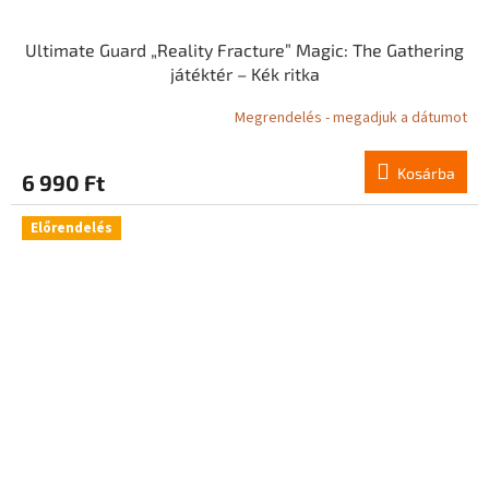
Ultimate Guard „Reality Fracture” Magic: The Gathering
játéktér – Kék ritka
Megrendelés - megadjuk a dátumot
Kosárba
6 990 Ft
Előrendelés