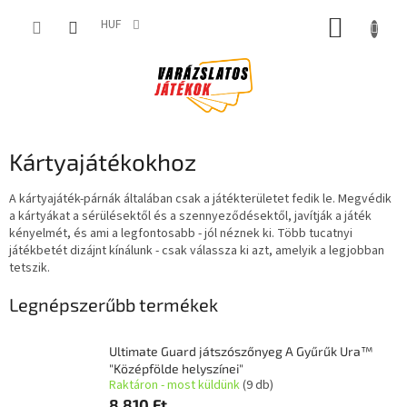
Ugrás
KOSÁR
a
HUF
fő
tartalomhoz
Kártyajátékokhoz
A kártyajáték-párnák általában csak a játékterületet fedik le. Megvédik
a kártyákat a sérülésektől és a szennyeződésektől, javítják a játék
kényelmét, és ami a legfontosabb - jól néznek ki. Több tucatnyi
játékbetét dizájnt kínálunk - csak válassza ki azt, amelyik a legjobban
tetszik.
Legnépszerűbb termékek
Ultimate Guard játszószőnyeg A Gyűrűk Ura™
"Középfölde helyszínei"
Raktáron - most küldünk
(9 db)
8 810 Ft