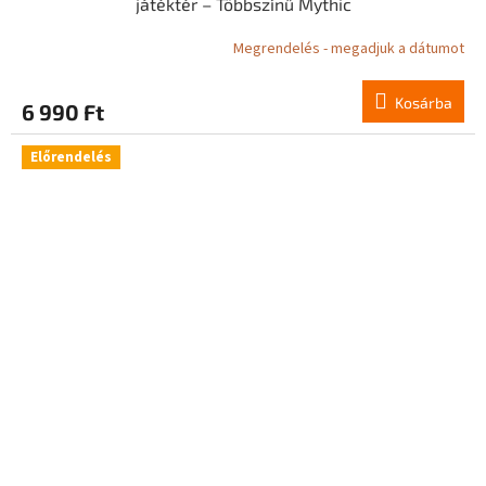
játéktér – Többszínű Mythic
Megrendelés - megadjuk a dátumot
Kosárba
6 990 Ft
Előrendelés