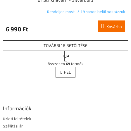
Rendeljen most - 5-19 napon belül postázzuk
Kosárba
6 990 Ft
TOVÁBBI 18 BETÖLTÉSE
L
1
4
a
L
p
összesen
69
termék
i
o
s
FEL
z
t
á
a
s
L
i
r
á
á
b
n
l
Információk
y
é
í
Üzleti feltételek
c
t
Szállitási ár
á