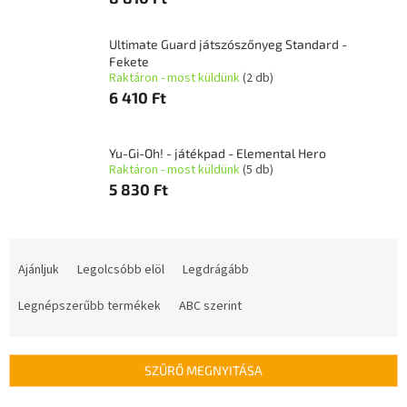
Ultimate Guard játszószőnyeg Standard -
Fekete
Raktáron - most küldünk
(2 db)
6 410 Ft
Yu-Gi-Oh! - játékpad - Elemental Hero
Raktáron - most küldünk
(5 db)
5 830 Ft
T
e
Ajánljuk
Legolcsóbb elöl
Legdrágább
r
m
Legnépszerűbb termékek
ABC szerint
é
k
e
SZŰRŐ MEGNYITÁSA
k