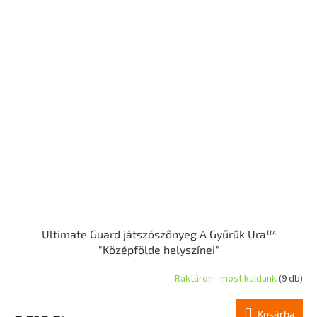
Ultimate Guard játszószőnyeg A Gyűrűk Ura™
"Középfölde helyszínei"
Raktáron - most küldünk
(9 db)
Kosárba