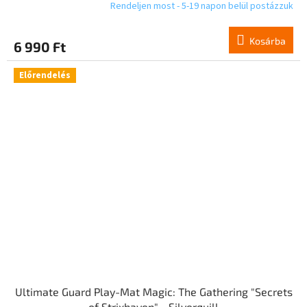
Rendeljen most - 5-19 napon belül postázzuk
Kosárba
6 990 Ft
Előrendelés
Ultimate Guard Play-Mat Magic: The Gathering "Secrets
of Strixhaven" - Silverquill