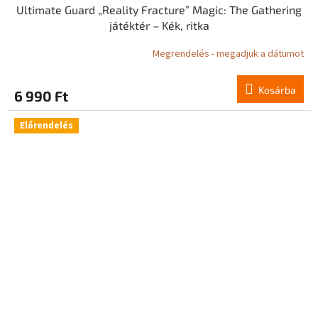
Ultimate Guard „Reality Fracture” Magic: The Gathering
játéktér – Kék, ritka
Megrendelés - megadjuk a dátumot
Kosárba
6 990 Ft
Előrendelés