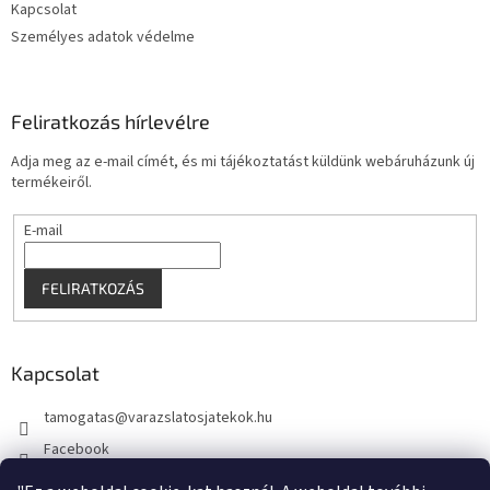
s
Kapcsolat
e
Személyes adatok védelme
l
e
m
e
Feliratkozás hírlevélre
i
Adja meg az e-mail címét, és mi tájékoztatást küldünk webáruházunk új
termékeiről.
E-mail
FELIRATKOZÁS
Kapcsolat
tamogatas
@
varazslatosjatekok.hu
Facebook
kouzelnehry