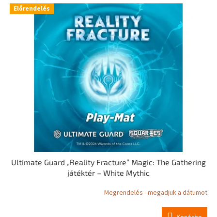
r
T
Előrendelés
e
e
n
r
d
m
e
é
z
k
é
e
s
k
e
l
i
s
t
á
j
a
Ultimate Guard „Reality Fracture” Magic: The Gathering
játéktér – White Mythic
Megrendelés - megadjuk a dátumot
Kosárba