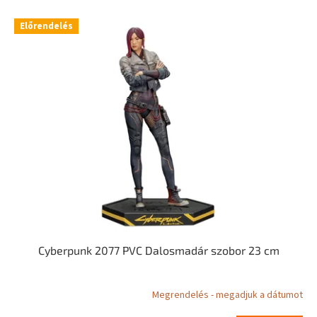
r
T
Előrendelés
e
e
n
r
d
m
e
é
z
k
é
e
s
k
e
l
i
s
t
á
j
a
Cyberpunk 2077 PVC Dalosmadár szobor 23 cm
Megrendelés - megadjuk a dátumot