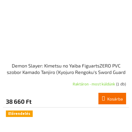
Demon Slayer: Kimetsu no Yaiba FiguartsZERO PVC
szobor Kamado Tanjiro (Kyojuro Rengoku's Sword Guard
Ver.) 19 cm
Raktáron - most küldünk
(1 db)
Kosárba
38 660 Ft
Előrendelés