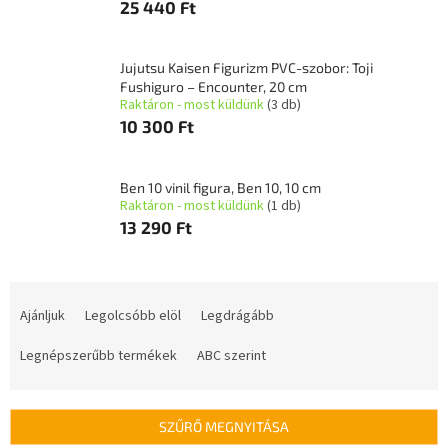
25 440 Ft
Jujutsu Kaisen Figurizm PVC-szobor: Toji
Fushiguro – Encounter, 20 cm
Raktáron - most küldünk
(3 db)
10 300 Ft
Ben 10 vinil figura, Ben 10, 10 cm
Raktáron - most küldünk
(1 db)
13 290 Ft
T
e
Ajánljuk
Legolcsóbb elöl
Legdrágább
r
m
Legnépszerűbb termékek
ABC szerint
é
k
e
SZŰRŐ MEGNYITÁSA
k