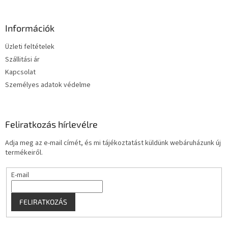
á
á
s
b
e
l
Információk
l
é
e
Üzleti feltételek
c
m
Szállitási ár
e
i
Kapcsolat
Személyes adatok védelme
Feliratkozás hírlevélre
Adja meg az e-mail címét, és mi tájékoztatást küldünk webáruházunk új
termékeiről.
E-mail
FELIRATKOZÁS