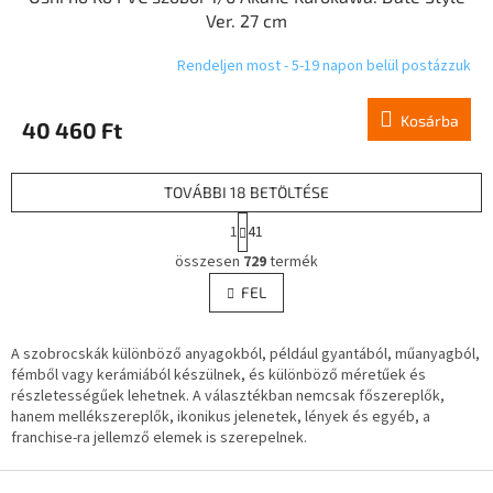
Ver. 27 cm
Rendeljen most - 5-19 napon belül postázzuk
Kosárba
40 460 Ft
TOVÁBBI 18 BETÖLTÉSE
L
1
41
a
L
p
összesen
729
termék
i
o
s
FEL
z
t
á
a
s
A szobrocskák különböző anyagokból, például gyantából, műanyagból,
i
fémből vagy kerámiából készülnek, és különböző méretűek és
r
részletességűek lehetnek. A választékban nemcsak főszereplők,
á
hanem mellékszereplők, ikonikus jelenetek, lények és egyéb, a
n
franchise-ra jellemző elemek is szerepelnek.
y
í
L
t