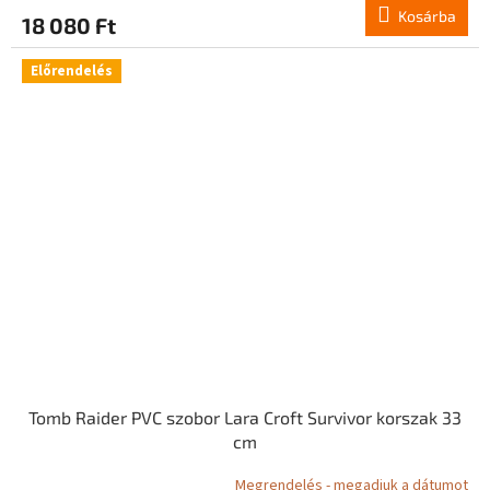
Kosárba
18 080 Ft
Előrendelés
Tomb Raider PVC szobor Lara Croft Survivor korszak 33
cm
Megrendelés - megadjuk a dátumot