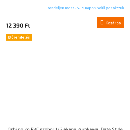
Rendeljen most - 5-19 napon belül postázzuk
Kosárba
12 390 Ft
Előrendelés
Oshi no Ko PVC szobor 1/6 Akane Kurokawa: Date Style