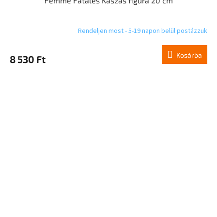
Femme Fatales Kaszás figura 20 cm
Rendeljen most - 5-19 napon belül postázzuk
Kosárba
8 530 Ft