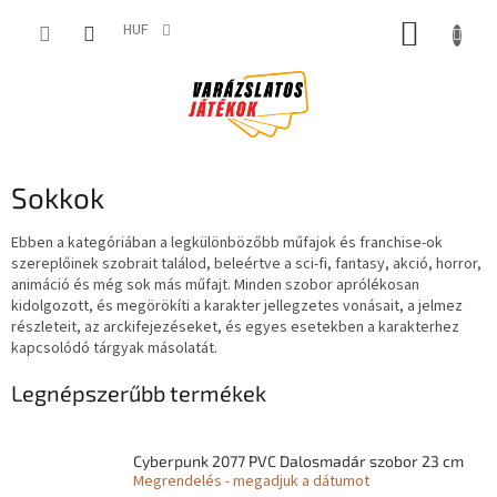
Ugrás
KOSÁR
a
HUF
fő
tartalomhoz
Sokkok
Ebben a kategóriában a legkülönbözőbb műfajok és franchise-ok
szereplőinek szobrait találod, beleértve a sci-fi, fantasy, akció, horror,
animáció és még sok más műfajt. Minden szobor aprólékosan
kidolgozott, és megörökíti a karakter jellegzetes vonásait, a jelmez
részleteit, az arckifejezéseket, és egyes esetekben a karakterhez
kapcsolódó tárgyak másolatát.
Legnépszerűbb termékek
Cyberpunk 2077 PVC Dalosmadár szobor 23 cm
Megrendelés - megadjuk a dátumot