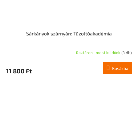
Sárkányok szárnyán: Tűzoltóakadémia
Raktáron - most küldünk
(3 db)
Kosárba
11 800 Ft