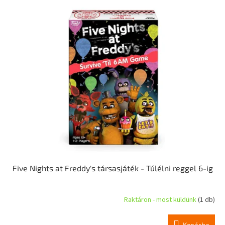
r
T
e
e
n
r
d
m
e
é
z
k
é
e
s
k
e
l
i
s
t
á
j
a
Five Nights at Freddy's társasjáték - Túlélni reggel 6-ig
Raktáron - most küldünk
(1 db)
Kosárba