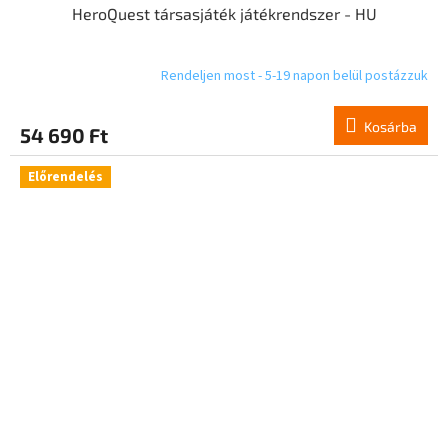
HeroQuest társasjáték játékrendszer - HU
Rendeljen most - 5-19 napon belül postázzuk
Kosárba
54 690 Ft
Előrendelés