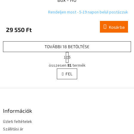
Rendeljen most - 5-19 napon belül postázzuk
Kosárba
29 550 Ft
TOVÁBBI 18 BETÖLTÉSE
L
1
5
a
L
p
összesen
81
termék
i
o
s
FEL
z
t
á
a
s
L
i
r
á
á
b
n
l
Információk
y
é
í
Üzleti feltételek
c
t
Szállitási ár
á