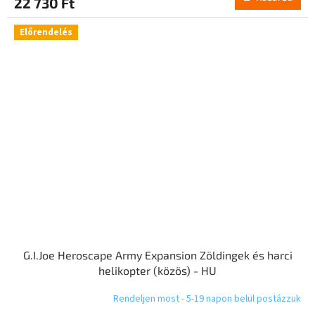
22 730 Ft
Előrendelés
G.I.Joe Heroscape Army Expansion Zöldingek és harci
helikopter (közös) - HU
Rendeljen most - 5-19 napon belül postázzuk