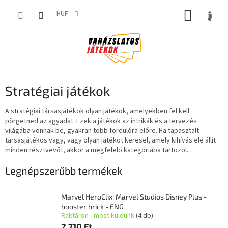
Ugrás
KOSÁR
a
HUF
fő
tartalomhoz
Stratégiai játékok
A stratégiai társasjátékok olyan játékok, amelyekben fel kell
pörgetned az agyadat. Ezek a játékok az intrikák és a tervezés
világába vonnak be, gyakran több fordulóra előre. Ha tapasztalt
társasjátékos vagy, vagy olyan játékot keresel, amely kihívás elé állít
minden résztvevőt, akkor a megfelelő kategóriába tartozol.
Legnépszerűbb termékek
Marvel HeroClix: Marvel Studios Disney Plus -
booster brick - ENG
Raktáron - most küldünk
(4 db)
2 710 Ft