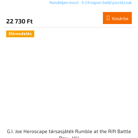
Rendeljen most - 5-19 napon belül postázzuk
Kosárba
22 730 Ft
Előrendelés
G.I. Joe Heroscape társasjáték Rumble at the Rift Battle
Box - HU