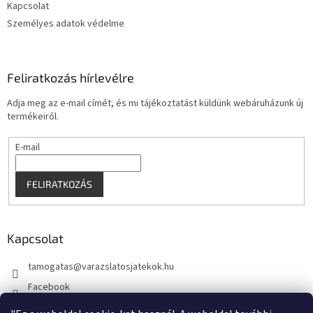
s
Kapcsolat
e
Személyes adatok védelme
l
e
m
e
Feliratkozás hírlevélre
i
Adja meg az e-mail címét, és mi tájékoztatást küldünk webáruházunk új
termékeiről.
E-mail
FELIRATKOZÁS
Kapcsolat
tamogatas
@
varazslatosjatekok.hu
Facebook
kouzelnehry