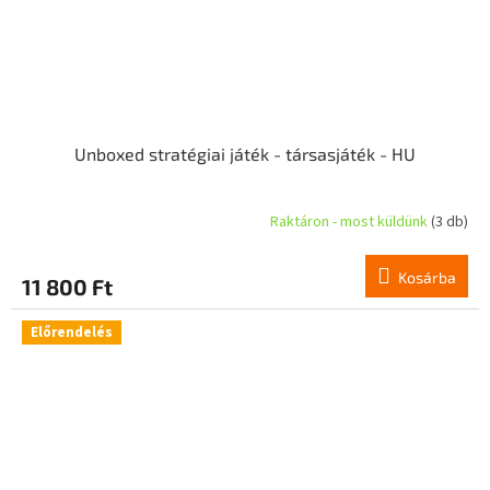
Unboxed stratégiai játék - társasjáték - HU
Raktáron - most küldünk
(3 db)
Kosárba
11 800 Ft
Előrendelés