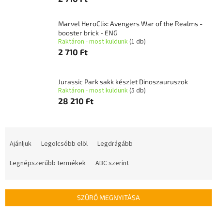
Marvel HeroClix: Avengers War of the Realms -
booster brick - ENG
Raktáron - most küldünk
(1 db)
2 710 Ft
Jurassic Park sakk készlet Dinoszauruszok
Raktáron - most küldünk
(5 db)
28 210 Ft
T
e
Ajánljuk
Legolcsóbb elöl
Legdrágább
r
m
Legnépszerűbb termékek
ABC szerint
é
k
e
SZŰRŐ MEGNYITÁSA
k