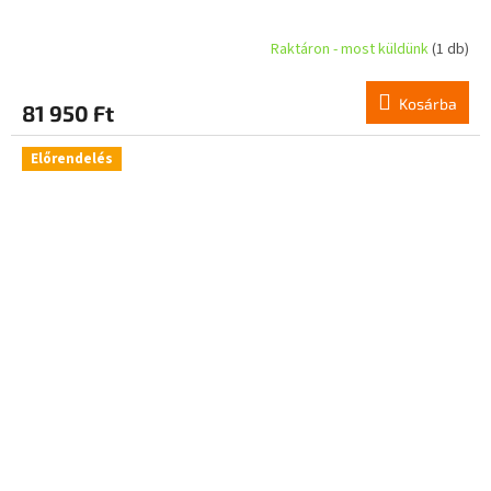
Raktáron - most küldünk
(1 db)
Kosárba
81 950 Ft
Előrendelés