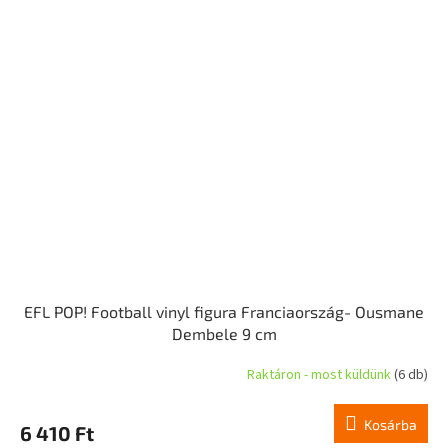
EFL POP! Football vinyl figura Franciaország- Ousmane
Dembele 9 cm
Raktáron - most küldünk
(6 db)
Kosárba
6 410 Ft