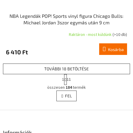
NBA Legendák POP! Sports vinyl figura Chicago Bulls:
Michael Jordan 3szor egymás után 9 cm
Raktáron - most küldünk
(>10 db)
Kosárba
6 410 Ft
TOVÁBBI 18 BETÖLTÉSE
L
1
11
a
L
p
összesen
184
termék
i
o
s
FEL
z
t
á
a
s
L
i
r
á
á
b
n
l
Információk