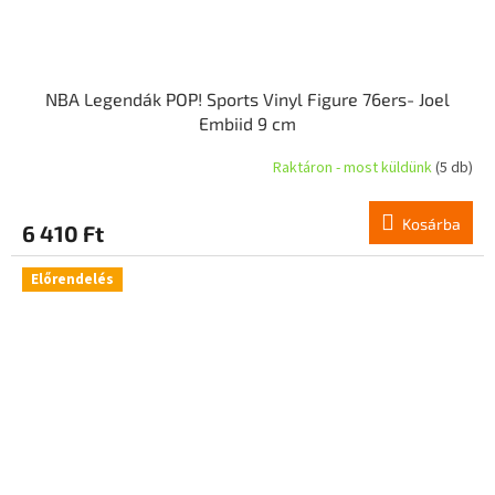
NBA Legendák POP! Sports Vinyl Figure 76ers- Joel
Embiid 9 cm
Raktáron - most küldünk
(5 db)
Kosárba
6 410 Ft
Előrendelés