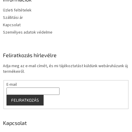
y
é
í
Üzleti feltételek
c
t
Szállitási ár
á
s
Kapcsolat
e
Személyes adatok védelme
l
e
m
e
Feliratkozás hírlevélre
i
Adja meg az e-mail címét, és mi tájékoztatást küldünk webáruházunk új
termékeiről.
E-mail
FELIRATKOZÁS
Kapcsolat