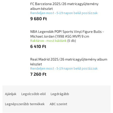
FC Barcelona 2025/26 matricagyűjtemény
album készlet
Rendeljen most - 5-19 napon belül postázzuk
9 680 Ft
NBA Legendák POP! Sports Vinyl Figure Bulls -
Michael Jordan (1998 ASG MVP) 9 cm
Raktáron - most küldünk
(5 db)
6 410 Ft
Real Madrid 2025/26 matricagyűjtemény album
készlet
Rendeljen most - 5-19 napon belül postázzuk
7 260 Ft
T
e
Ajánljuk
Legolcsóbb elöl
Legdrágább
r
m
Legnépszerűbb termékek
ABC szerint
é