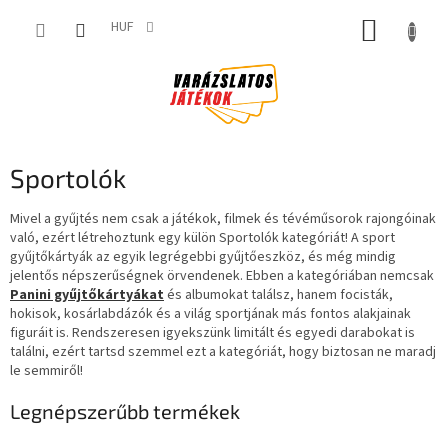
Ugrás
KOSÁR
a
HUF
fő
tartalomhoz
Sportolók
Mivel a gyűjtés nem csak a játékok, filmek és tévéműsorok rajongóinak
való, ezért létrehoztunk egy külön Sportolók kategóriát! A sport
gyűjtőkártyák az egyik legrégebbi gyűjtőeszköz, és még mindig
jelentős népszerűségnek örvendenek. Ebben a kategóriában nemcsak
Panini gyűjtőkártyákat
és albumokat találsz, hanem focisták,
hokisok, kosárlabdázók és a világ sportjának más fontos alakjainak
figuráit is. Rendszeresen igyekszünk limitált és egyedi darabokat is
találni, ezért tartsd szemmel ezt a kategóriát, hogy biztosan ne maradj
le semmiről!
Legnépszerűbb termékek