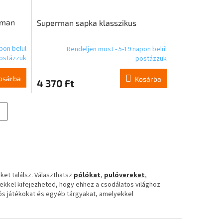
tman
Superman sapka klasszikus
pon belül
Rendeljen most - 5-19 napon belül
ostázzuk
postázzuk
osárba
Kosárba
4 370 Ft
et találsz. Választhatsz
pólókat
,
pulóvereket
,
ekkel kifejezheted, hogy ehhez a csodálatos világhoz
akós játékokat és egyéb tárgyakat, amelyekkel