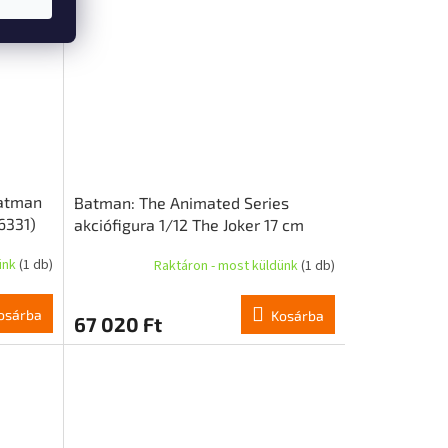
atman
Batman: The Animated Series
6331)
akciófigura 1/12 The Joker 17 cm
ünk
(1 db)
Raktáron - most küldünk
(1 db)
osárba
Kosárba
67 020 Ft