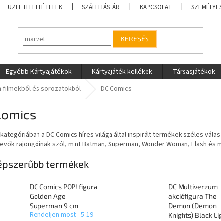
ÜZLETI FELTÉTELEK
SZÁLLITÁSI ÁR
KAPCSOLAT
SZEMÉLYE
KERESÉS
Egyébb Kártyajátékok
Kártyajáték kellékek
Társasjátékok
 filmekből és sorozatokból
DC Comics
Comics
kategóriában a DC Comics híres világa által inspirált termékek széles válas
evők rajongóinak szól, mint Batman, Superman, Wonder Woman, Flash és 
épszerűbb termékek
DC Comics POP! figura
DC Multiverzum
Golden Age
akciófigura The
Superman 9 cm
Demon (Demon
Rendeljen most - 5-19
Knights) Black Li