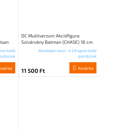
DC Multiverzum Akciófigura
tisan
Szivárvány Batman (CHASE) 18 cm
pon belül
Rendeljen most - 5-19 napon belül
ostázzuk
postázzuk
osárba
Kosárba
11 500 Ft