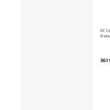
DC C
(Feke
361 