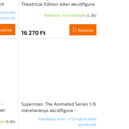
ck
Theatrical Edition Joker akciófigura
 cm
18 cm
pon belül
Raktáron - most küldünk
(1 db)
ostázzuk
osárba
Kosárba
16 270 Ft
 -
Superman: The Animated Series 1/6
man
méretarányú akciófigura –
Superman, 30 cm
Rendeljen most - 5-19 napon belül
ünk
(6 db)
postázzuk