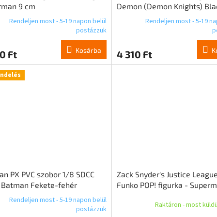
rman 9 cm
Demon (Demon Knights) Bla
Light Edition (Gold Label) 18
Rendeljen most - 5-19 napon belül
Rendeljen most - 5-19 na
postázzuk
p
Kosárba
K
0 Ft
4 310 Ft
endelés
an PX PVC szobor 1/8 SDCC
Zack Snyder's Justice League
 Batman Fekete-fehér
Funko POP! figurka - Super
zat 27 cm
Rendeljen most - 5-19 napon belül
Raktáron - most küld
postázzuk