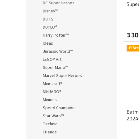
DC Super Heroes
Supe
t
s
Disney™
á
e
j
DOTS
a
DUPLO®
3 30
Harry Potter™
Ideas
Előr
Jurassic World™
LEGO® Art
Super Mario™
Marvel Super Heroes
Minecraft®
NINJAGO®
Minions
Speed Champions
Batm
Star Wars™
2024
Technic
válto
Friends