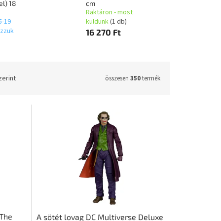
el) 18
cm
Raktáron - most
5-19
küldünk
(1 db)
ázzuk
16 270 Ft
zerint
összesen
350
termék
 The
A sötét lovag DC Multiverse Deluxe