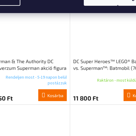
man & The Authority DC
DC Super Heroes™ LEGO® B
verzum Superman akció figura
vs. Superman™: Batmobil (7
m
Rendeljen most - 5-19 napon belül
Raktáron - most küld
postázzuk
Kosárba
K
50 Ft
11 800 Ft