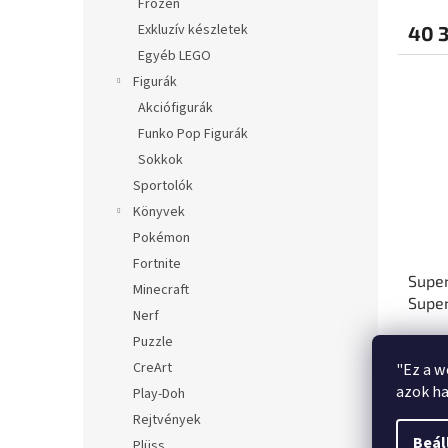
Frozen
Exkluzív készletek
40 3
Egyéb LEGO
Figurák
Akciófigurák
Funko Pop Figurák
Sokkok
Sportolók
Könyvek
Pokémon
Fortnite
Super
Minecraft
Super
Nerf
Puzzle
CreArt
"Ez a w
azok ha
Play-Doh
6 43
Rejtvények
Beál
Plüss