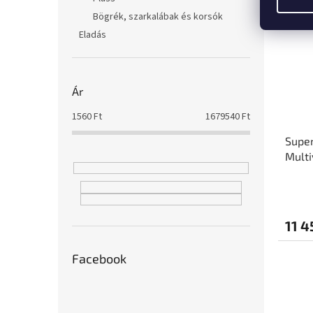
Bögrék, szarkalábak és korsók
Eladás
Ár
1560
Ft
1679540
Ft
Super
Multi
18 c
11 4
Facebook