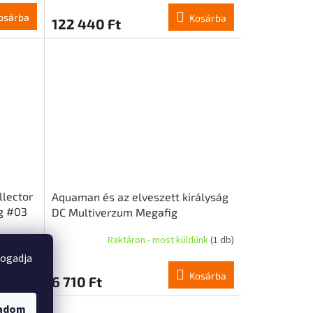
osárba
Kosárba
122 440 Ft
llector
Aquaman és az elveszett királyság
ag #03
DC Multiverzum Megafig
akciófigura Elsüllyedt Citadella
ünk
(1 db)
Raktáron - most küldünk
(1 db)
kalóz 30 cm
fogadja
osárba
Kosárba
6 710 Ft
gadom