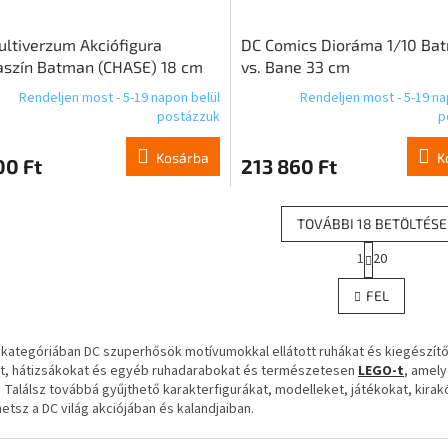
ltiverzum Akciófigura
DC Comics Dioráma 1/10 Ba
aszín Batman (CHASE) 18 cm
vs. Bane 33 cm
Rendeljen most - 5-19 napon belül
Rendeljen most - 5-19 na
postázzuk
p
Kosárba
K
00 Ft
213 860 Ft
TOVÁBBI 18 BETÖLTÉSE
L
1
20
L
a
p
i
FEL
o
s
z
t
á
a
kategóriában DC szuperhősök motívumokkal ellátott ruhákat és kiegészítők
s
i
t, hátizsákokat és egyéb ruhadarabokat és természetesen
LEGO-t
, amely
r
. Találsz továbbá gyűjthető karakterfigurákat, modelleket, játékokat, kir
á
etsz a DC világ akciójában és kalandjaiban.
n
y