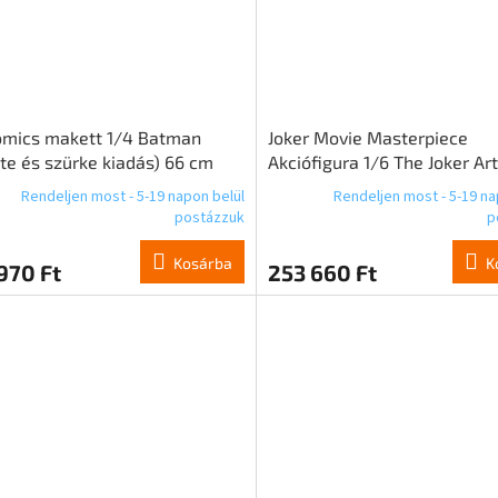
omics makett 1/4 Batman
Joker Movie Masterpiece
te és szürke kiadás) 66 cm
Akciófigura 1/6 The Joker Ar
Edition 30 cm
Rendeljen most - 5-19 napon belül
Rendeljen most - 5-19 na
postázzuk
p
Kosárba
K
970 Ft
253 660 Ft