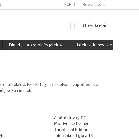
S ADATOK VÉDELME
HUF
Bejelentkezés
KOSÁR
Üres kosár
Filmek, sorozatok és játékok
Játékok, könyvek és egyéb
ztékát találod. Ez a kategória az olyan szuperhősök és
még sokan mások.
A sötét lovag DC
Multiverse Deluxe
Theatrical Edition
ght
Joker akciófigura 18