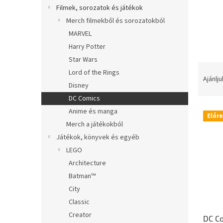
l
Filmek, sorozatok és játékok
Merch filmekből és sorozatokból
MARVEL
Harry Potter
Star Wars
T
Lord of the Rings
e
Ajánlju
Disney
r
DC Comics
m
T
é
Anime és manga
Előr
e
k
Merch a játékokból
r
e
Játékok, könyvek és egyéb
m
k
LEGO
é
r
Architecture
k
e
e
n
Batman™
k
d
City
l
e
Classic
i
z
Creator
DC Co
s
é