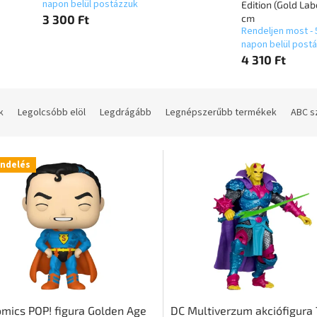
napon belül postázzuk
Edition (Gold Lab
3 300 Ft
cm
Rendeljen most - 
napon belül post
4 310 Ft
k
Legolcsóbb elöl
Legdrágább
Legnépszerűbb termékek
ABC s
endelés
mics POP! figura Golden Age
DC Multiverzum akciófigura