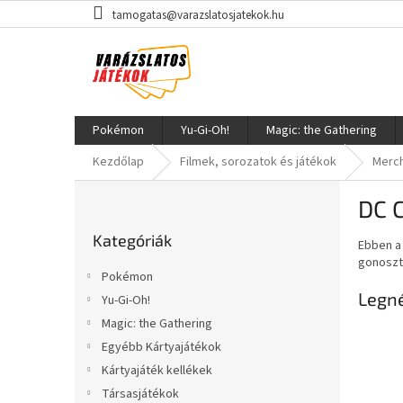
Ugrás
tamogatas@varazslatosjatekok.hu
a
fő
tartalomhoz
Pokémon
Yu-Gi-Oh!
Magic: the Gathering
Kezdőlap
Filmek, sorozatok és játékok
Merch
O
DC 
l
Kategóriák
d
Kategóriák
átugrása
Ebben a 
a
gonoszt
l
Pokémon
s
Legn
Yu-Gi-Oh!
ó
Magic: the Gathering
p
a
Egyébb Kártyajátékok
n
Kártyajáték kellékek
e
Társasjátékok