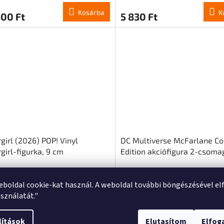
Kosárba
K
00 Ft
5 830 Ft
girl (2026) POP! Vinyl
DC Multiverse McFarlane Co
girl-figurka, 9 cm
Edition akciófigura 2-csom
Batman vs. Killer Croc 18 cm
Megrendelés - megadjuk a dátumot
Raktáron - most küld
eboldal cookie-kat használ. A weboldal további böngészésével el
sználatát."
Kosárba
K
0 Ft
40 150 Ft
lítások
Elutasítom
Elfo