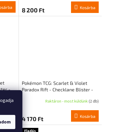
osárba
Kosárba
8 200 Ft
et
Pokémon TCG: Scarlet & Violet
ter -
Paradox Rift - Checklane Blister -
Pineco (EN)
fogadja
ünk
(2 db)
Raktáron - most küldünk
(2 db)
osárba
Kosárba
4 170 Ft
gadom
Eladás