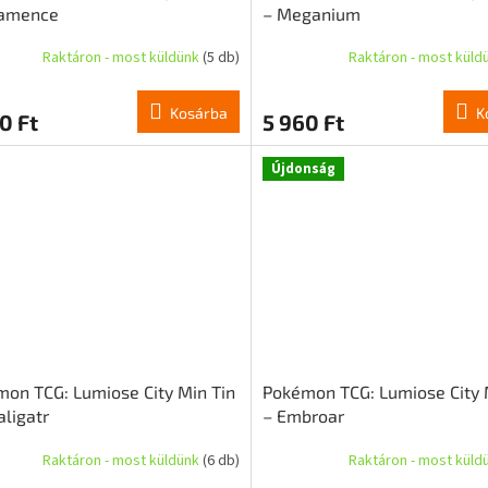
lamence
– Meganium
Raktáron - most küldünk
(5 db)
Raktáron - most küld
Kosárba
K
0 Ft
5 960 Ft
Újdonság
on TCG: Lumiose City Min Tin
Pokémon TCG: Lumiose City 
aligatr
– Embroar
Raktáron - most küldünk
(6 db)
Raktáron - most küld