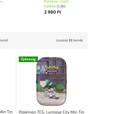
Raktáron - most
r -
küldünk
(2 db)
2 980 Ft
zerint
összesen
51
termék
Újdonság
Min Tin
Pokémon TCG: Lumiose City Min Tin