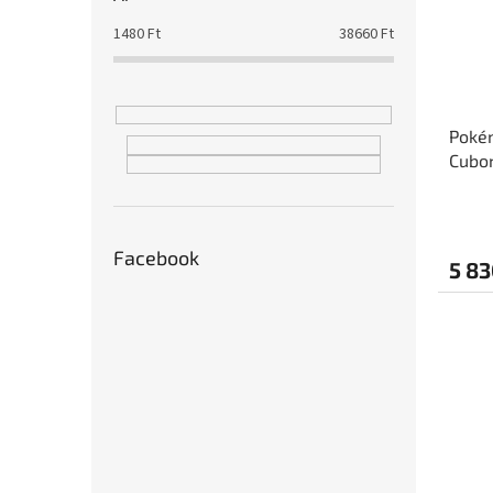
1480
Ft
38660
Ft
Pokém
Cubo
Facebook
5 83