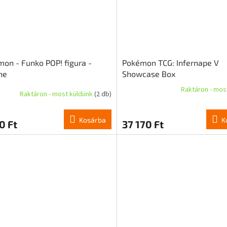
on - Funko POP! figura -
Pokémon TCG: Infernape V
ne
Showcase Box
Raktáron - mos
Raktáron - most küldünk
(2 db)
A
termék
átlagos
Kosárba
K
0 Ft
37 170 Ft
értékelése
5-
ből
4,5
csillag.