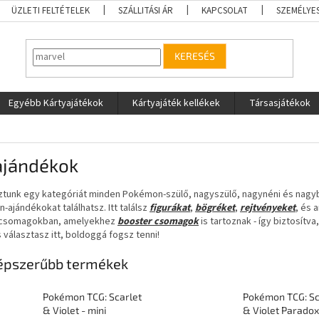
ÜZLETI FELTÉTELEK
SZÁLLITÁSI ÁR
KAPCSOLAT
SZEMÉLYE
KERESÉS
Egyébb Kártyajátékok
Kártyajáték kellékek
Társasjátékok
ajándékok
ztunk egy kategóriát minden Pokémon-szülő, nagyszülő, nagynéni és nagyb
ajándékokat találhatsz. Itt találsz
figurákat
,
bögréket
,
rejtvényeket
, és 
kcsomagokban, amelyekhez
booster csomagok
is tartoznak - így biztosítva
s választasz itt, boldoggá fogsz tenni!
épszerűbb termékek
Pokémon TCG: Scarlet
Pokémon TCG: Sc
& Violet - mini
& Violet Paradox 