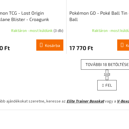
on TCG - Lost Origin
Pokémon GO - Poké Ball Tin 
lane Blister - Croagunk
Ball
Raktáron - most küldünk
(3 db)
Raktáron - most küld
Kosárba
K
0 Ft
17 770 Ft
TOVÁBBI 18 BETÖLTÉSE
L
1
3
L
a
p
i
FEL
o
s
z
t
á
a
ább ajándékokat szeretne, keresse az
Elite Trainer Boxokat
vagy a
V-Boxo
s
i
r
á
n
y