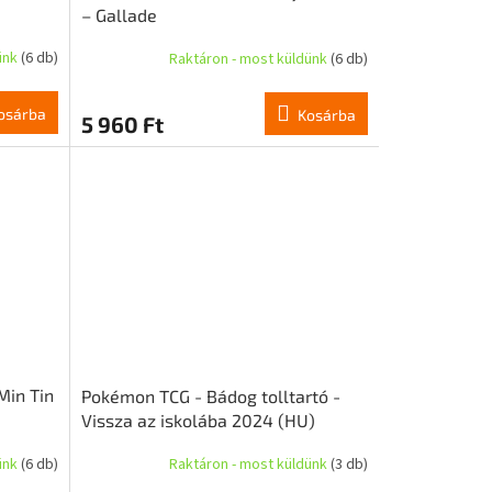
– Gallade
ünk
(6 db)
Raktáron - most küldünk
(6 db)
osárba
Kosárba
5 960 Ft
Min Tin
Pokémon TCG - Bádog tolltartó -
Vissza az iskolába 2024 (HU)
ünk
(6 db)
Raktáron - most küldünk
(3 db)