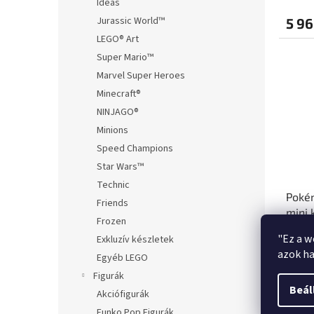
Ideas
Jurassic World™
5 96
LEGO® Art
Super Mario™
Marvel Super Heroes
Minecraft®
NINJAGO®
Minions
Speed Champions
Star Wars™
Technic
Pokém
Friends
mini 
Frozen
Flam
"Ez a w
Exkluzív készletek
azok ha
Egyéb LEGO
Figurák
4 32
Beál
Akciófigurák
Funko Pop Figurák