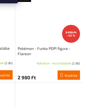
5 510 Ft
–45 %
kolába
Pokémon - Funko POP! figura -
Flareon
ünk
(2 db)
Raktáron - most küldünk
(2 db)
osárba
Kosárba
2 980 Ft