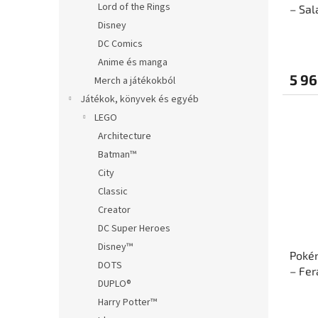
Lord of the Rings
– Sa
t
s
Disney
á
e
j
DC Comics
a
Anime és manga
5 96
Merch a játékokból
Játékok, könyvek és egyéb
LEGO
Architecture
Batman™
City
Classic
Creator
DC Super Heroes
Disney™
Pokém
DOTS
– Fer
DUPLO®
Harry Potter™