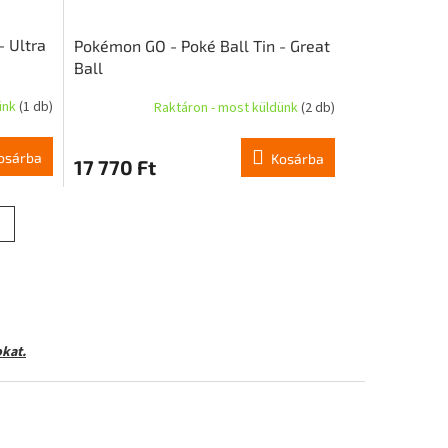
- Ultra
Pokémon GO - Poké Ball Tin - Great
Ball
ünk
(1 db)
Raktáron - most küldünk
(2 db)
osárba
Kosárba
17 770 Ft
kat.