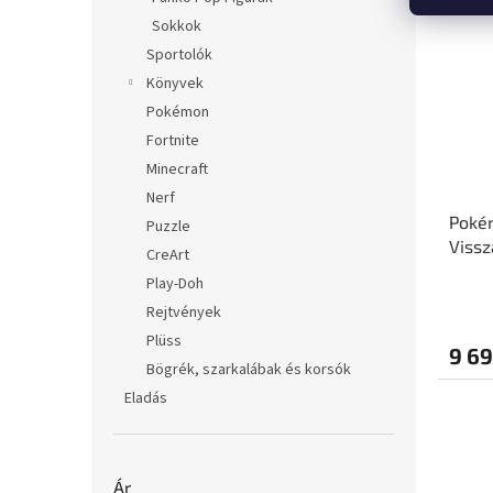
Sokkok
Sportolók
Könyvek
Pokémon
Fortnite
Minecraft
Nerf
Pokém
Puzzle
Vissz
CreArt
Play-Doh
Rejtvények
Plüss
9 69
Bögrék, szarkalábak és korsók
Eladás
Ár