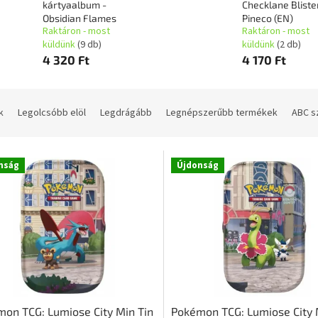
kártyaalbum -
Checklane Bliste
Obsidian Flames
Pineco (EN)
Raktáron - most
Raktáron - most
küldünk
(9 db)
küldünk
(2 db)
4 320 Ft
4 170 Ft
k
Legolcsóbb elöl
Legdrágább
Legnépszerűbb termékek
ABC s
nság
Újdonság
on TCG: Lumiose City Min Tin
Pokémon TCG: Lumiose City 