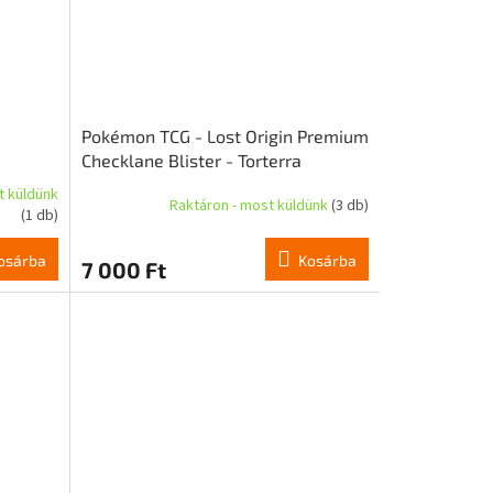
Pokémon TCG - Lost Origin Premium
Checklane Blister - Torterra
t küldünk
Raktáron - most küldünk
(3 db)
(1 db)
osárba
Kosárba
7 000 Ft