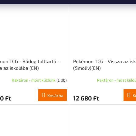
on TCG - Bádog tolltartó -
Pokémon TCG - Vissza az is
a az iskolába (EN)
(Smoliv)(EN)
Raktáron - most küldünk
(1 db)
Raktáron - most küld
Kosárba
K
0 Ft
12 680 Ft