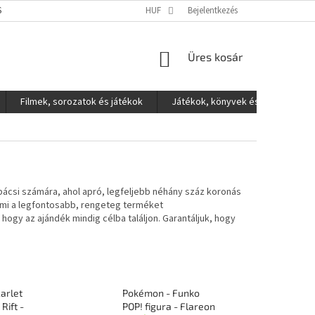
S ADATOK VÉDELME
HUF
Bejelentkezés
KOSÁR
Üres kosár
Filmek, sorozatok és játékok
Játékok, könyvek és egyéb
ácsi számára, ahol apró, legfeljebb néhány száz koronás
ami a legfontosabb, rengeteg terméket
, hogy az ajándék mindig célba találjon. Garantáljuk, hogy
arlet
Pokémon - Funko
Rift -
POP! figura - Flareon