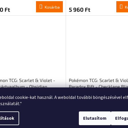
Kosárba
K
0 Ft
5 960 Ft
on TCG: Scarlet & Violet -
Pokémon TCG: Scarlet & Viol
kártyaalbum - Obsidian
Paradox Rift - Checklane Blis
es
Sinistea (EN)
eboldal cookie-kat használ. A weboldal további böngészésével el
Raktáron - most küldünk
(9 db)
Raktáron - most küld
sználatát."
Kosárba
K
0 Ft
5 210 Ft
lítások
Elutasítom
Elfo