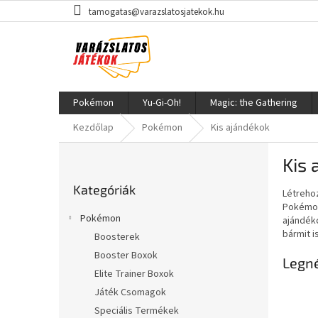
Ugrás
tamogatas@varazslatosjatekok.hu
a
fő
tartalomhoz
Pokémon
Yu-Gi-Oh!
Magic: the Gathering
Kezdőlap
Pokémon
Kis ajándékok
O
Kis 
l
Kategóriák
d
Kategóriák
átugrása
Létreho
a
Pokémon-
l
Pokémon
ajándé
s
bármit i
Boosterek
ó
Booster Boxok
p
Legn
a
Elite Trainer Boxok
n
Játék Csomagok
e
Speciális Termékek