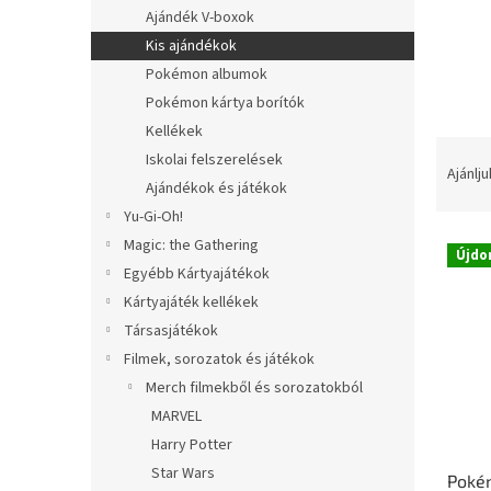
l
Ajándék V-boxok
Kis ajándékok
Pokémon albumok
Pokémon kártya borítók
Kellékek
T
Iskolai felszerelések
e
Ajánlju
Ajándékok és játékok
r
Yu-Gi-Oh!
m
T
é
Magic: the Gathering
Újdo
e
k
Egyébb Kártyajátékok
r
e
Kártyajáték kellékek
m
k
Társasjátékok
é
r
Filmek, sorozatok és játékok
k
e
e
n
Merch filmekből és sorozatokból
k
d
MARVEL
l
e
Harry Potter
i
z
Star Wars
Pokém
s
é