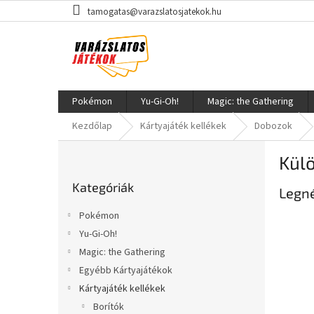
Ugrás
tamogatas@varazslatosjatekok.hu
a
fő
tartalomhoz
Pokémon
Yu-Gi-Oh!
Magic: the Gathering
Kezdőlap
Kártyajáték kellékek
Dobozok
O
Kül
l
Kategóriák
d
Kategóriák
átugrása
Legn
a
l
Pokémon
s
Yu-Gi-Oh!
ó
Magic: the Gathering
p
a
Egyébb Kártyajátékok
n
Kártyajáték kellékek
e
Borítók