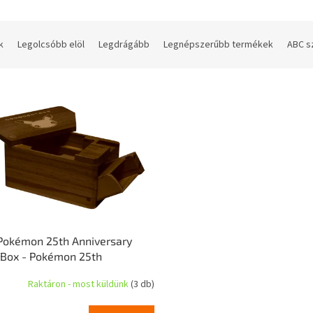
k
Legolcsóbb elöl
Legdrágább
Legnépszerűbb termékek
ABC s
Pokémon 25th Anniversary
 Box - Pokémon 25th
ersary Deck Box
Raktáron - most küldünk
(3 db)