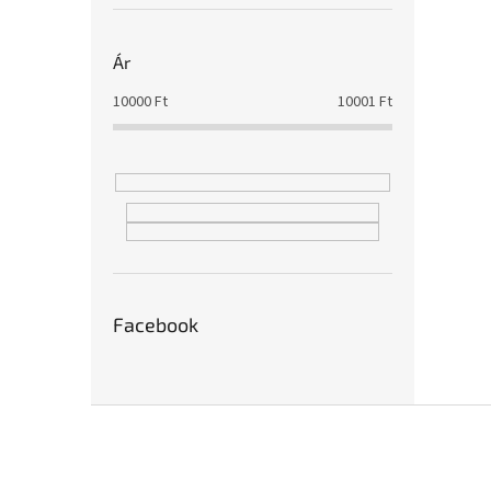
Ár
10000
Ft
10001
Ft
Facebook
L
á
b
l