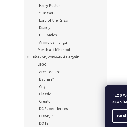
Harry Potter
Star Wars
Lord of the Rings
Disney
DC Comics
Anime és manga
Merch a játékokból
Játékok, könyvek és egyéb
LEGO
Architecture
Batman™
City
Classic
"Ez a w
azok ha
Creator
DC Super Heroes
Beál
Disney™
DOTS