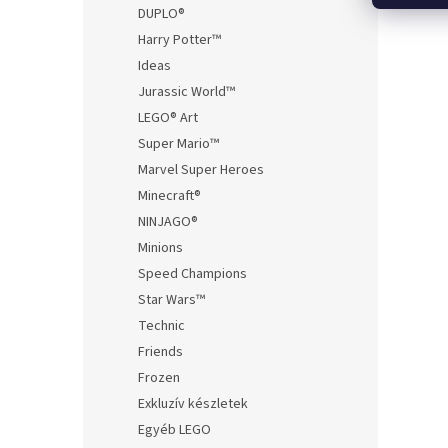
DUPLO®
Harry Potter™
Ideas
Jurassic World™
LEGO® Art
Super Mario™
Marvel Super Heroes
Minecraft®
NINJAGO®
Minions
Speed Champions
Star Wars™
Technic
Friends
Frozen
Exkluzív készletek
Egyéb LEGO