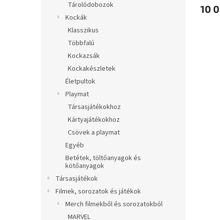
Tárolódobozok
10 0
Kockák
Klasszikus
Többfalú
Kockazsák
Kockakészletek
Életpultok
Playmat
Társasjátékokhoz
Kártyajátékokhoz
Csövek a playmat
Egyéb
Betétek, töltőanyagok és
kötőanyagok
Társasjátékok
Filmek, sorozatok és játékok
Merch filmekből és sorozatokból
MARVEL