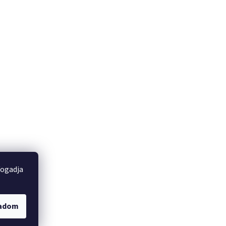
fogadja
gadom