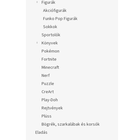
Figurák
Akciófigurák
Funko Pop Figurák
Sokkok
Sportolók
Könyvek
Pokémon
Fortnite
Minecraft
Nerf
Puzzle
CreArt
Play-Doh
Rejtvények
Plüss
Bögrék, szarkalábak és korsók
Eladás