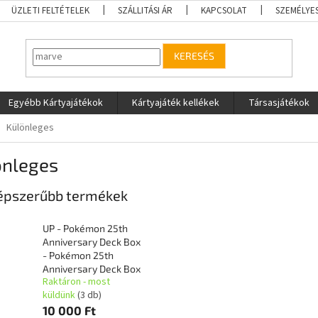
ÜZLETI FELTÉTELEK
SZÁLLITÁSI ÁR
KAPCSOLAT
SZEMÉLYE
KERESÉS
Egyébb Kártyajátékok
Kártyajáték kellékek
Társasjátékok
Különleges
önleges
épszerűbb termékek
UP - Pokémon 25th
Anniversary Deck Box
- Pokémon 25th
Anniversary Deck Box
Raktáron - most
küldünk
(3 db)
10 000 Ft