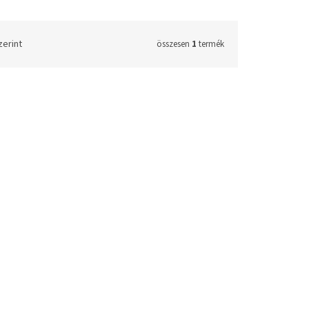
zerint
összesen
1
termék