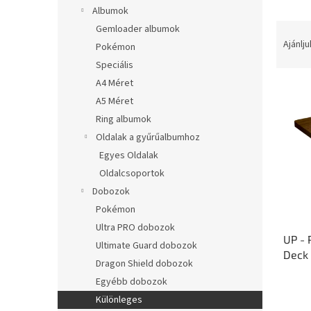
l
Albumok
T
Gemloader albumok
e
Ajánlju
Pokémon
r
Speciális
m
A4 Méret
T
é
A5 Méret
e
k
r
e
Ring albumok
m
k
Oldalak a gyűrűalbumhoz
é
r
Egyes Oldalak
k
e
Oldalcsoportok
e
n
Dobozok
k
d
l
Pokémon
e
i
z
Ultra PRO dobozok
UP - 
s
é
Ultimate Guard dobozok
Deck
t
s
Dragon Shield dobozok
Anniv
á
e
Egyébb dobozok
j
Különleges
a