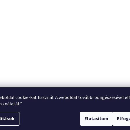
eboldal cookie-kat használ. A weboldal további böngészésével el
sználatát."
lítások
Elutasítom
Elfo