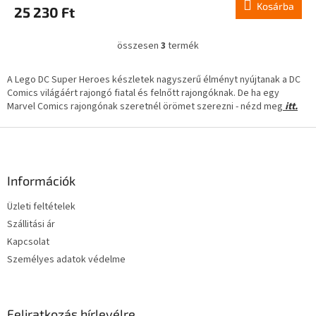
Kosárba
25 230 Ft
összesen
3
termék
L
i
s
A Lego DC Super Heroes készletek nagyszerű élményt nyújtanak a DC
t
Comics világáért rajongó fiatal és felnőtt rajongóknak. De ha egy
a
Marvel Comics rajongónak szeretnél örömet szerezni - nézd meg
itt.
i
r
L
á
á
n
b
y
l
Információk
í
é
t
Üzleti feltételek
c
á
Szállitási ár
s
e
Kapcsolat
l
Személyes adatok védelme
e
m
e
i
Feliratkozás hírlevélre