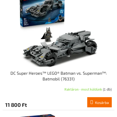
r
m
e
é
n
k
d
e
e
k
z
l
é
i
s
s
e
t
á
j
a
DC Super Heroes™ LEGO® Batman vs. Superman™:
Batmobil (76331)
Raktáron - most küldünk
(1 db)
Kosárba
11 800 Ft