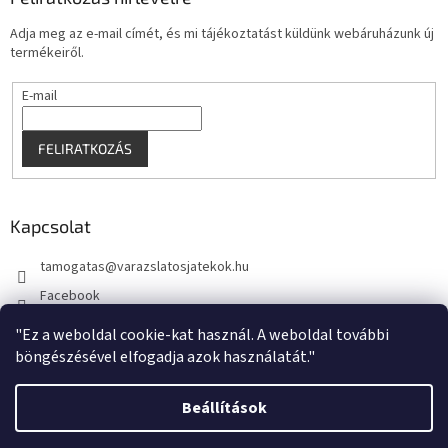
Adja meg az e-mail címét, és mi tájékoztatást küldünk webáruházunk új
termékeiről.
E-mail
FELIRATKOZÁS
Kapcsolat
tamogatas
@
varazslatosjatekok.hu
Facebook
kouzelnehry
"Ez a weboldal cookie-kat használ. A weboldal további
böngészésével elfogadja azok használatát."
Beállítások
Shoptet készítette