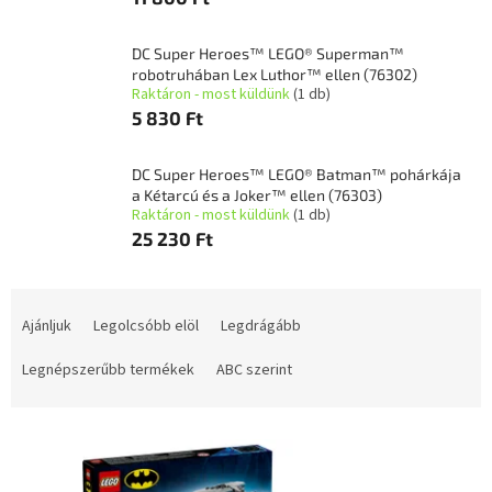
DC Super Heroes™ LEGO® Superman™
robotruhában Lex Luthor™ ellen (76302)
Raktáron - most küldünk
(1 db)
5 830 Ft
DC Super Heroes™ LEGO® Batman™ pohárkája
a Kétarcú és a Joker™ ellen (76303)
Raktáron - most küldünk
(1 db)
25 230 Ft
T
e
Ajánljuk
Legolcsóbb elöl
Legdrágább
r
m
Legnépszerűbb termékek
ABC szerint
é
k
T
e
e
k
r