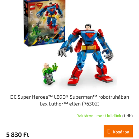
DC Super Heroes™ LEGO® Superman™ robotruhában
Lex Luthor™ ellen (76302)
Raktáron - most küldünk
(1 db)
Kosárba
5 830 Ft