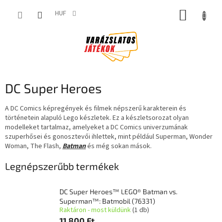
Ugrás
KOSÁR
a
HUF
fő
tartalomhoz
O
DC Super Heroes
l
d
A DC Comics képregények és filmek népszerű karakterein és
történetein alapuló Lego készletek. Ez a készletsorozat olyan
a
modelleket tartalmaz, amelyeket a DC Comics univerzumának
l
szuperhősei és gonosztevői ihlettek, mint például Superman, Wonder
s
Woman, The Flash,
Batman
és még sokan mások.
ó
p
Legnépszerűbb termékek
a
n
DC Super Heroes™ LEGO® Batman vs.
e
Superman™: Batmobil (76331)
l
Raktáron - most küldünk
(1 db)
11 800 Ft