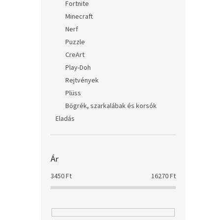
Fortnite
Minecraft
Nerf
Puzzle
CreArt
Play-Doh
Rejtvények
Plüss
Bögrék, szarkalábak és korsók
Eladás
Ár
3450
Ft
16270
Ft