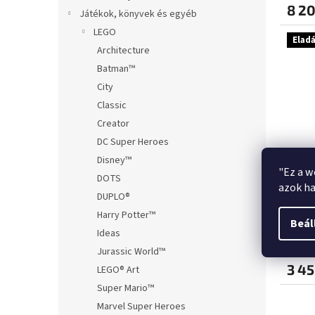
8 20
Játékok, könyvek és egyéb
LEGO
Elad
Architecture
Batman™
City
Classic
Creator
DC Super Heroes
Disney™
"Ez a w
DOTS
Game
azok ha
DUPLO®
Playm
Harry Potter™
Beál
Ideas
Jurassic World™
3 45
LEGO® Art
Super Mario™
Marvel Super Heroes