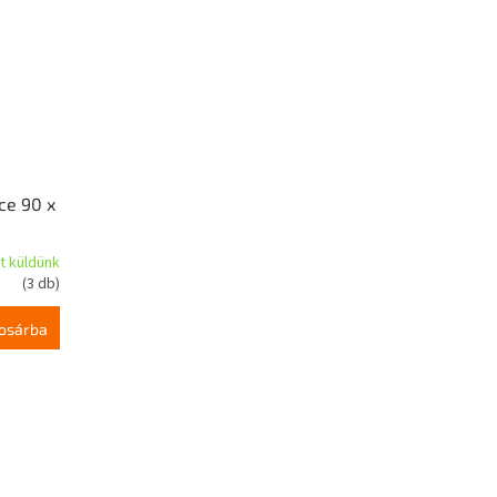
ce 90 x
t küldünk
(3 db)
osárba