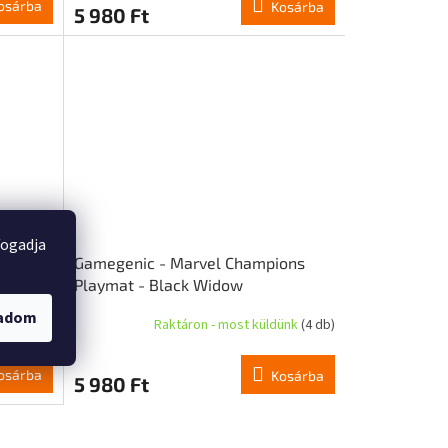
osárba
Kosárba
5 980 Ft
fogadja
ons
Gamegenic - Marvel Champions
Playmat - Black Widow
gadom
ünk
(2 db)
Raktáron - most küldünk
(4 db)
osárba
Kosárba
5 980 Ft