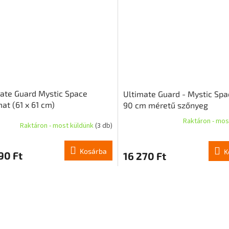
ate Guard Mystic Space
Ultimate Guard - Mystic Spa
at (61 x 61 cm)
90 cm méretű szőnyeg
Raktáron - mos
Raktáron - most küldünk
(3 db)
A
termék
átlagos
Kosárba
K
90 Ft
16 270 Ft
értékelése
5-
ből
L
3,3
i
csillag.
s
t
a
i