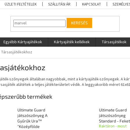
ÜZLETI FELTÉTELEK
SZÁLLITÁSI ÁR
KAPCSOLAT
SZEMÉLYE
KERESÉS
Egyébb Kártyajátékok
Kártyajáték kellékek
Társasjátékok
Társasjátékokhoz
sasjátékokhoz
játék-szőnyegek általában nagyobbak, mint a kártyajáték-szőnyegek. A kárty
rsasjáték alátétek a teljes játékterületet védik. A leggyakoribb méret 61x6
épszerűbb termékek
Ultimate Guard
Ultimate Guard
játszószőnyeg A
játszószőnyeg
Gyűrűk Ura™
Standard - Feke
Raktáron - most
"Középfölde