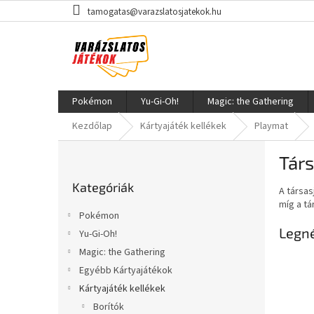
Ugrás
tamogatas@varazslatosjatekok.hu
a
fő
tartalomhoz
Pokémon
Yu-Gi-Oh!
Magic: the Gathering
Kezdőlap
Kártyajáték kellékek
Playmat
O
Tár
l
Kategóriák
d
Kategóriák
átugrása
A társas
a
míg a tá
l
Pokémon
s
Legn
Yu-Gi-Oh!
ó
Magic: the Gathering
p
a
Egyébb Kártyajátékok
n
Kártyajáték kellékek
e
Borítók