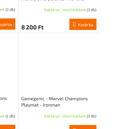
ünk
(2 db)
Raktáron - most küldünk
(3 db)
osárba
Kosárba
8 200 Ft
ons
Gamegenic - Marvel Champions
Playmat - Ironman
ünk
(1 db)
Raktáron - most küldünk
(3 db)