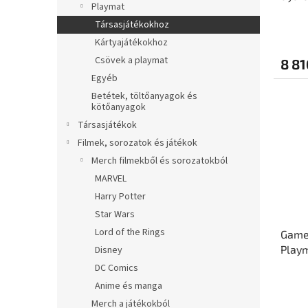
Playmat
helys
á
e
Társasjátékokhoz
j
a
Kártyajátékokhoz
Csövek a playmat
8 81
Egyéb
Betétek, töltőanyagok és
kötőanyagok
Társasjátékok
Filmek, sorozatok és játékok
Merch filmekből és sorozatokból
MARVEL
Harry Potter
Star Wars
Lord of the Rings
Game
Playm
Disney
DC Comics
Anime és manga
Merch a játékokból