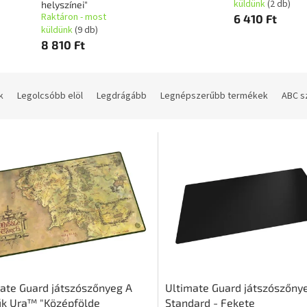
küldünk
(2 db)
helyszínei"
Raktáron - most
6 410 Ft
küldünk
(9 db)
8 810 Ft
k
Legolcsóbb elöl
Legdrágább
Legnépszerűbb termékek
ABC s
ate Guard játszószőnyeg A
Ultimate Guard játszószőny
űk Ura™ "Középfölde
Standard - Fekete