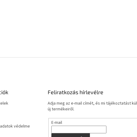
ciók
Feliratkozás hírlevélre
telek
Adja meg az e-mail címét, és mi tájékoztatást 
új termékeiről.
E-mail
adatok védelme