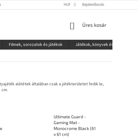
S ADATOK VÉDELME
HUF
Bejelentkezés
KOSÁR
Üres kosár
Filmek, sorozatok és játékok
Játékok, könyvek és egyéb
ajáték alátétek általában csak a játékterületet fedik le,
1 cm.
Ultimate Guard -
Gaming Mat -
te
Monocrome Black (61
x 61 cm)