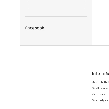
Facebook
L
á
b
l
é
Informá
c
Üzleti felté
Szállitási ár
Kapcsolat
Személyes 