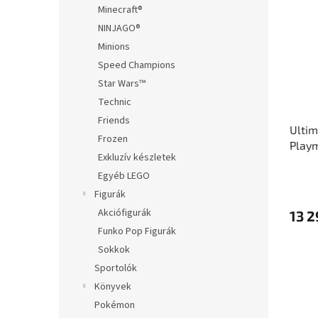
Minecraft®
NINJAGO®
Minions
Speed Champions
Star Wars™
Technic
Friends
Ultim
Frozen
Playm
Exkluzív készletek
Egyéb LEGO
Figurák
Akciófigurák
13 2
Funko Pop Figurák
Sokkok
Sportolók
Könyvek
Pokémon