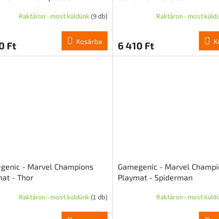
zínei"
Raktáron - most küldünk
(9 db)
Raktáron - most küld
Kosárba
K
0 Ft
6 410 Ft
genic - Marvel Champions
Gamegenic - Marvel Champi
at - Thor
Playmat - Spiderman
Raktáron - most küldünk
(1 db)
Raktáron - most küld