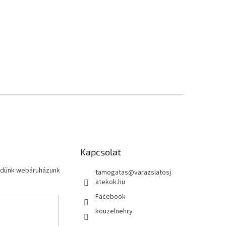
Kapcsolat
küldünk webáruházunk
tamogatas
@
varazslatosj
atekok.hu
Facebook
kouzelnehry