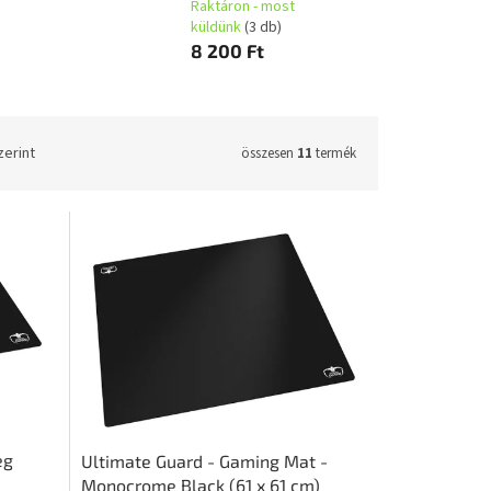
Raktáron - most
küldünk
(3 db)
8 200 Ft
zerint
összesen
11
termék
eg
Ultimate Guard - Gaming Mat -
Monocrome Black (61 x 61 cm)