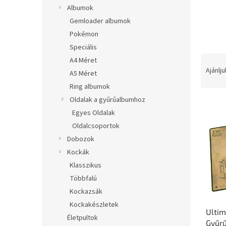
l
Albumok
Gemloader albumok
Pokémon
Speciális
T
A4 Méret
e
Ajánlju
A5 Méret
r
Ring albumok
m
Oldalak a gyűrűalbumhoz
T
é
e
Egyes Oldalak
k
r
e
Oldalcsoportok
m
k
Dobozok
é
r
Kockák
k
e
Klasszikus
e
n
Többfalú
k
d
l
e
Kockazsák
i
z
Kockakészletek
Ultim
s
é
Életpultok
Gyűr
t
s