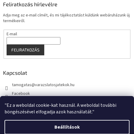
Feliratkozás hírlevélre
Adja meg az e-mail címét, és mi tájékoztatást küldünk webáruházunk új
termékeiről.
E-mail
FELIRATKOZÁS
Kapcsolat
tamogatas
@
varazslatosjatekok.hu
Facebook
kouzelnehry
"Ez a weboldal cookie-kat használ. A weboldal további
böngészésével elfogadja azok használatát."
Beállítások
Shoptet készítette