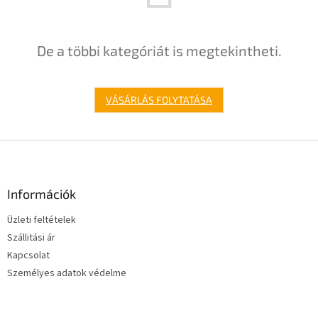
De a többi kategóriát is megtekintheti.
VÁSÁRLÁS FOLYTATÁSA
L
á
b
l
Információk
é
Üzleti feltételek
c
Szállitási ár
Kapcsolat
Személyes adatok védelme