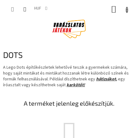
Ugrás
KOSÁR
a
HUF
fő
tartalomhoz
DOTS
A Lego Dots építőkészletek lehetővé teszik a gyermekek számára,
hogy saját mintákat és mintákat hozzanak létre különböző színek és
formák felhasználásával. Például díszíthetnek egy
hátizsákot,
egy
íróasztalt vagy készíthetnek saját
karkötőt!
A terméket jelenleg előkészítjük.