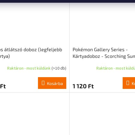
s átlátszó doboz (legfeljebb
Pokémon Gallery Series -
rtya)
Kártyadoboz - Scorching Su
Raktáron - most küldünk
(>10 db)
Raktáron - most küld
Kosárba
K
Ft
1 120 Ft