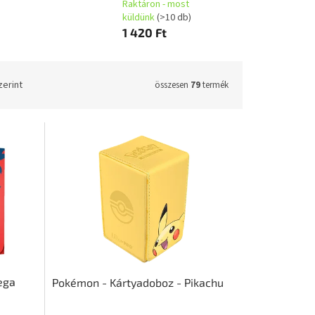
Raktáron - most
küldünk
(>10 db)
1 420 Ft
zerint
összesen
79
termék
ega
Pokémon - Kártyadoboz - Pikachu