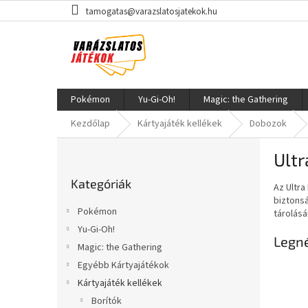
Ugrás
tamogatas@varazslatosjatekok.hu
a
fő
tartalomhoz
Pokémon
Yu-Gi-Oh!
Magic: the Gathering
Kezdőlap
Kártyajáték kellékek
Dobozok
O
Ult
l
Kategóriák
d
Kategóriák
átugrása
Az Ultr
a
biztons
l
Pokémon
tárolásár
s
Yu-Gi-Oh!
ó
Legn
Magic: the Gathering
p
a
Egyébb Kártyajátékok
n
Kártyajáték kellékek
e
Borítók