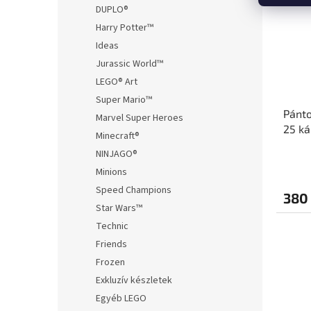
DUPLO®
Harry Potter™
Ideas
Jurassic World™
LEGO® Art
Super Mario™
Pánto
Marvel Super Heroes
25 ká
Minecraft®
NINJAGO®
Minions
Speed Champions
380 
Star Wars™
Technic
Friends
Frozen
Exkluzív készletek
Egyéb LEGO