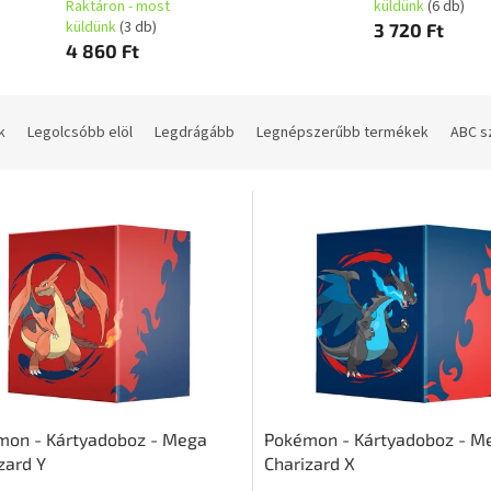
Raktáron - most
küldünk
(6 db)
küldünk
(3 db)
3 720 Ft
4 860 Ft
k
Legolcsóbb elöl
Legdrágább
Legnépszerűbb termékek
ABC s
mon - Kártyadoboz - Mega
Pokémon - Kártyadoboz - M
zard Y
Charizard X