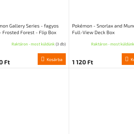
on Gallery Series - fagyos
Pokémon - Snorlax and Mun
- Frosted Forest - Flip Box
Full-View Deck Box
Raktáron - most küldünk
(3 db)
Raktáron - most küldün
Kosárba
K
0 Ft
1 120 Ft