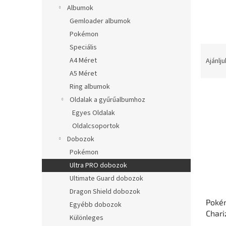
l
Albumok
Gemloader albumok
Pokémon
Speciális
T
e
A4 Méret
Ajánlju
r
A5 Méret
m
Ring albumok
T
é
Oldalak a gyűrűalbumhoz
e
k
Egyes Oldalak
r
e
m
k
Oldalcsoportok
é
r
Dobozok
k
e
Pokémon
e
n
Ultra PRO dobozok
k
d
Ultimate Guard dobozok
l
e
Dragon Shield dobozok
i
z
Poké
s
é
Egyébb dobozok
Chari
t
s
Különleges