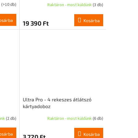
k
(>10 db)
Raktáron - most küldünk
(3 db)
osárba
Kosárba
19 390 Ft
Ultra Pro - 4 rekeszes átlátszó
kártyadoboz
ünk
(2 db)
Raktáron - most küldünk
(6 db)
osárba
Kosárba
3 720 Ft