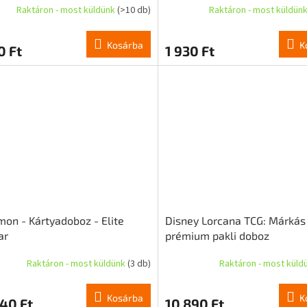
Raktáron - most küldünk
(>10 db)
Raktáron - most küldün
Kosárba
K
0 Ft
1 930 Ft
on - Kártyadoboz - Elite
Disney Lorcana TCG: Márkás
ar
prémium pakli doboz
Raktáron - most küldünk
(3 db)
Raktáron - most küld
Kosárba
K
40 Ft
10 890 Ft