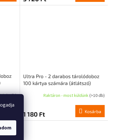
ódoboz
Ultra Pro - 2 darabos tárolódoboz
)
100 kártya számára (átlátszó)
ünk
(3 db)
Raktáron - most küldünk
(>10 db)
fogadja
osárba
Kosárba
1 180 Ft
gadom