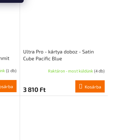
Ultra Pro - kártya doboz - Satin
mmit
Cube Pacific Blue
ünk
(1 db)
Raktáron - most küldünk
(4 db)
osárba
Kosárba
3 810 Ft