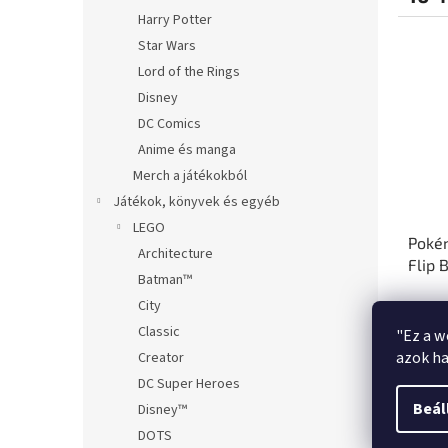
Harry Potter
Star Wars
Lord of the Rings
Disney
DC Comics
Anime és manga
Merch a játékokból
Játékok, könyvek és egyéb
LEGO
Pokém
Architecture
Flip 
Batman™
City
Classic
"Ez a w
azok ha
Creator
10 3
DC Super Heroes
Beál
Disney™
DOTS