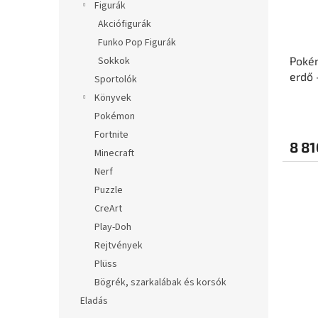
Figurák
Akciófigurák
Funko Pop Figurák
Pokém
Sokkok
erdő 
Sportolók
Könyvek
Pokémon
Fortnite
8 81
Minecraft
Nerf
Puzzle
CreArt
Play-Doh
Rejtvények
Plüss
Bögrék, szarkalábak és korsók
Eladás