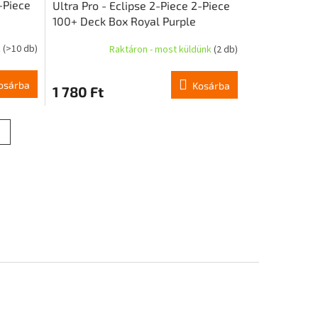
2-Piece
Ultra Pro - Eclipse 2-Piece 2-Piece
100+ Deck Box Royal Purple
k
(>10 db)
Raktáron - most küldünk
(2 db)
osárba
Kosárba
1 780 Ft