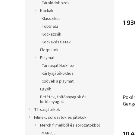
á
e
Tárolódobozok
j
Kockák
a
Klasszikus
1 93
Többfalú
Kockazsák
Kockakészletek
Életpultok
Playmat
Társasjátékokhoz
Kártyajátékokhoz
Csövek a playmat
Egyéb
Betétek, töltőanyagok és
Pokém
kötőanyagok
Geng
Társasjátékok
Filmek, sorozatok és játékok
Merch filmekből és sorozatokból
10 4
MARVEL