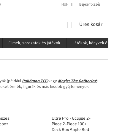
S ADATOK VÉDELME
HUF
Bejelentkezés
KOSÁR
Üres kosár
Filmek, sorozatok és játékok
Játékok, könyvek és egyéb
yák (például
Pokémon TCG
vagy
Magic: The Gathering
)
keket érmék, figurák és más kisebb gyűjtemények
keszes
Ultra Pro - Eclipse 2-
doboz
Piece 2-Piece 100+
Deck Box Apple Red