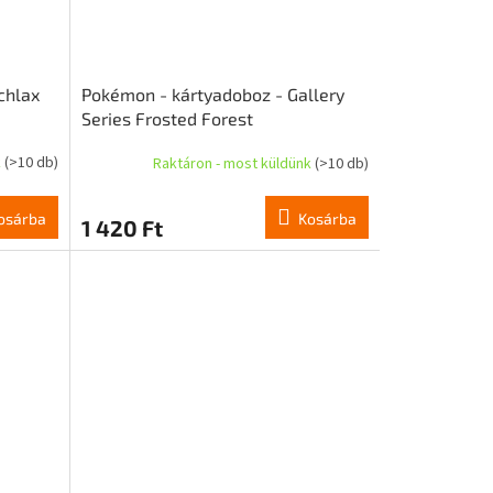
chlax
Pokémon - kártyadoboz - Gallery
Series Frosted Forest
k
(>10 db)
Raktáron - most küldünk
(>10 db)
osárba
Kosárba
1 420 Ft