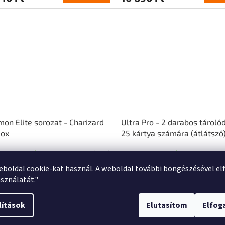
on Elite sorozat - Charizard
Ultra Pro - 2 darabos tárol
Box
25 kártya számára (átlátszó
Raktáron - most küldünk
(3 db)
Raktáron - most küld
eboldal cookie-kat használ. A weboldal további böngészésével el
sználatát."
Kosárba
K
00 Ft
1 480 Ft
lítások
Elutasítom
Elfo