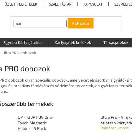
ÜZLETI FELTÉTELEK
SZÁLLITÁSI ÁR
KAPCSOLAT
SZEMÉLYE
KERESÉS
Egyébb Kártyajátékok
Kártyajáték kellékek
Társasjátékok
Ultra PRO dobozok
ra PRO dobozok
a PRO dobozok olyan speciális dobozok, amelyeket elsősorban a gyűjtőkárt
ágos és praktikus tárolására és védelmére terveztek, de gyártanak termé
a is.
épszerűbb termékek
UP - 130PT UV One-
Ultra Pro - 4 re
Touch Magnetic
átlátszó kártya
Raktáron - most
Holder - 5 Pack