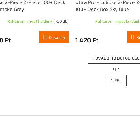
se 2-Piece 2-Piece 100+ Deck
Ultra Pro - Eclipse 2-Piece 
Smoke Grey
100+ Deck Box Sky Blue
Raktáron - most küldünk
(>10 db)
Raktáron - most küldün
Kosárba
K
0 Ft
1 420 Ft
TOVÁBBI 18 BETÖLTÉSE
L
1
5
L
a
p
i
FEL
o
s
z
t
á
a
s
i
r
á
n
y
í
t