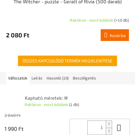
The Witcher - puzzle - Geralt of Rivia (500 darab)
Raktáron - most küldünk
(>10 db)
2 080 Ft
Kosárba
ÖSSZES KAPCSOLÓDÓ TERMÉK MEGJELENÍTÉSE
Változatok
Leírás
Hasonló (10)
Beszélgetés
Kapható méretek:: M
Raktáron - most küldünk
(1 db)
2 840 Ft
Kos
1 990 Ft