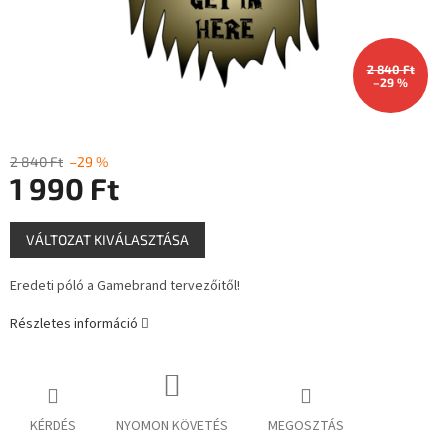
2 840 Ft
–29 %
2 840 Ft
–29 %
1 990 Ft
Egységár:
VÁLTOZAT KIVÁLASZTÁSA
Eredeti póló a Gamebrand tervezőitől!
Részletes információ
KÉRDÉS
NYOMON KÖVETÉS
MEGOSZTÁS