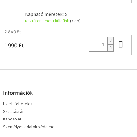
Kapható méretek:: S
Raktáron - most küldünk
(3 db)
2 840 Ft
Kos
1 990 Ft
L
á
b
l
Információk
é
Üzleti feltételek
c
Szállitási ár
Kapcsolat
Személyes adatok védelme