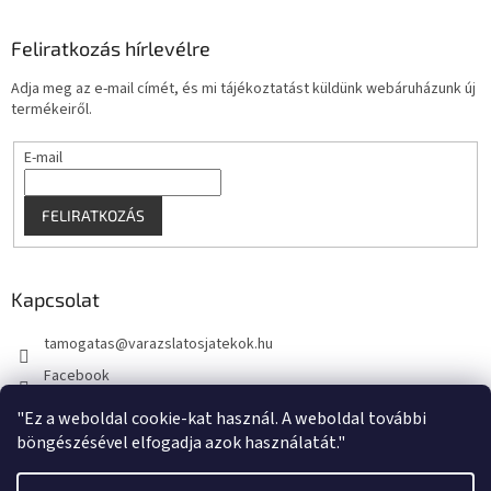
Feliratkozás hírlevélre
Adja meg az e-mail címét, és mi tájékoztatást küldünk webáruházunk új
termékeiről.
E-mail
FELIRATKOZÁS
Kapcsolat
tamogatas
@
varazslatosjatekok.hu
Facebook
kouzelnehry
"Ez a weboldal cookie-kat használ. A weboldal további
böngészésével elfogadja azok használatát."