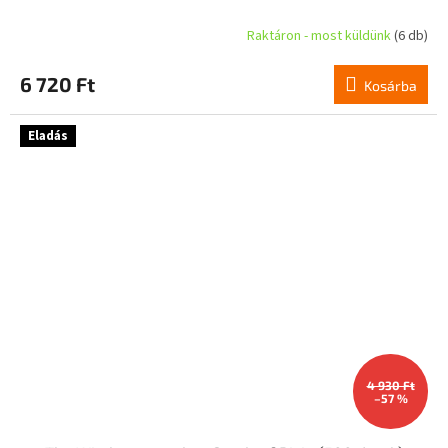
Raktáron - most küldünk
(6 db)
6 720 Ft
Kosárba
Eladás
4 930 Ft
–57 %