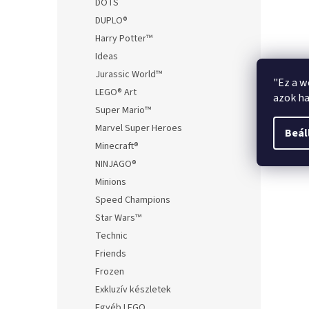
DOTS
DUPLO®
Harry Potter™
Ideas
Jurassic World™
"Ez a w
LEGO® Art
azok ha
Super Mario™
Marvel Super Heroes
Beál
Minecraft®
NINJAGO®
Minions
Speed Champions
Star Wars™
Technic
Friends
Frozen
Exkluzív készletek
Egyéb LEGO