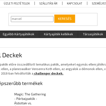
ÜZLETI FELTÉTELEK
SZÁLLITÁSI ÁR
KAPCSOLAT
SZEMÉLYE
KERESÉS
Egyébb Kártyajátékok
Kártyajáték kellékek
Társasjátékok
l Deckek
paklik előre összeállított tematikus paklik, amelyeket egymás elleni játékr
 ellen, a planeswalker Vensenra Koth ellen, az angyalok a démonok ellen, v
2018-ban felváltották a
challenger deckek.
épszerűbb termékek
Magic: The Gathering
- Párbajpaklik -
Áldottak vs.