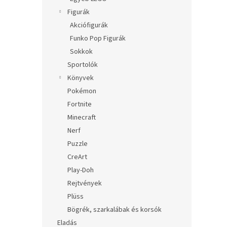
Figurák
Akciófigurák
Funko Pop Figurák
Sokkok
Sportolók
Könyvek
Pokémon
Fortnite
Minecraft
Nerf
Puzzle
CreArt
Play-Doh
Rejtvények
Plüss
Bögrék, szarkalábak és korsók
Eladás