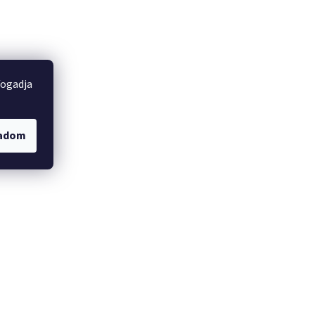
fogadja
gadom