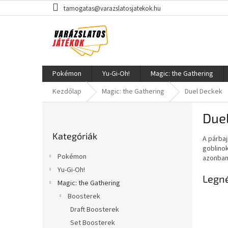
Ugrás
tamogatas@varazslatosjatekok.hu
a
fő
tartalomhoz
Pokémon
Yu-Gi-Oh!
Magic: the Gathering
Kezdőlap
Magic: the Gathering
Duel Deckek
O
Due
l
Kategóriák
d
Kategóriák
átugrása
A párbaj
a
goblinok
l
Pokémon
azonban 
s
Yu-Gi-Oh!
ó
Legn
Magic: the Gathering
p
a
Boosterek
n
Draft Boosterek
e
Set Boosterek