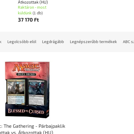
Átkozottak (HU)
Raktáron - most
küldünk
(1 db)
37 170 Ft
k
Legolcsóbb elöl
Legdrágább
Legnépszerűbb termékek
ABC s
: The Gathering - Párbajpaklik
ottak vs. Átkozottak (HU)