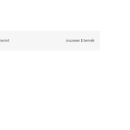
zerint
összesen
1
termék