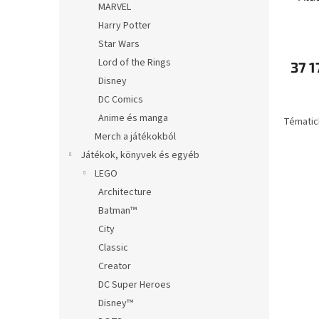
MARVEL
á
e
Harry Potter
j
a
Star Wars
Lord of the Rings
37 1
Disney
DC Comics
Anime és manga
Tématic
Merch a játékokból
Játékok, könyvek és egyéb
LEGO
Architecture
Batman™
City
Classic
Creator
DC Super Heroes
Disney™