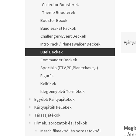
l
Collector Boosterek
Theme Boosterek
Booster Boxok
Bundles/Fat Packok
T
Challenger/Event Deckek
e
Ajánlju
Intro Pack / Planeswalker Deckek
r
Duel Deckek
m
Commander Deckek
T
é
e
Speciális (FTV,PD,Planechase,..)
k
r
e
Figurák
m
k
Kellékek
é
r
Idegennyelvű Termékek
k
e
Egyébb Kártyajátékok
e
n
Kártyajáték kellékek
k
d
l
e
Társasjátékok
i
z
Filmek, sorozatok és játékok
Magic
s
é
Merch filmekből és sorozatokból
- Áld
t
s