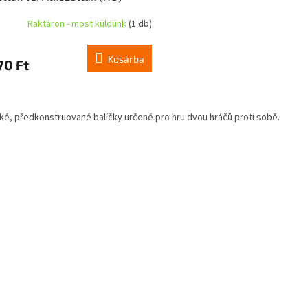
Raktáron - most küldünk
(1 db)
Kosárba
70 Ft
L
i
ké, předkonstruované balíčky určené pro hru dvou hráčů proti sobě.
s
t
a
i
r
á
n
y
í
t
á
s
e
l
e