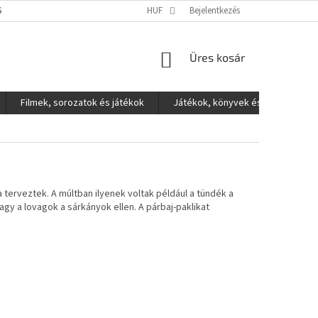
S ADATOK VÉDELME
HUF
Bejelentkezés
KOSÁR
Üres kosár
Filmek, sorozatok és játékok
Játékok, könyvek és egyéb
a terveztek. A múltban ilyenek voltak például a tündék a
agy a lovagok a sárkányok ellen. A párbaj-paklikat