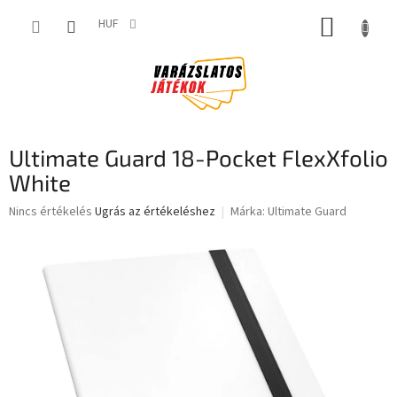
Ugrás
KOSÁR
a
HUF
fő
tartalomhoz
Ultimate Guard 18-Pocket FlexXfolio
White
A
Nincs értékelés
Ugrás az értékeléshez
Márka:
Ultimate Guard
termék
átlagos
értékelése
5-
ből
0,0
csillag.