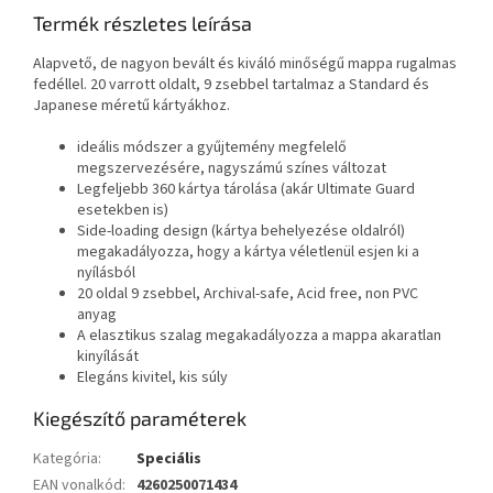
Termék részletes leírása
Alapvető, de nagyon bevált és kiváló minőségű mappa rugalmas
fedéllel. 20 varrott oldalt, 9 zsebbel tartalmaz a Standard és
Japanese méretű kártyákhoz.
ideális módszer a gyűjtemény megfelelő
megszervezésére, nagyszámú színes változat
Legfeljebb 360 kártya tárolása (akár Ultimate Guard
esetekben is)
Side-loading design (kártya behelyezése oldalról)
megakadályozza, hogy a kártya véletlenül esjen ki a
nyílásból
20 oldal 9 zsebbel, Archival-safe, Acid free, non PVC
anyag
A elasztikus szalag megakadályozza a mappa akaratlan
kinyílását
Elegáns kivitel, kis súly
Kiegészítő paraméterek
Kategória
:
Speciális
EAN vonalkód
:
4260250071434