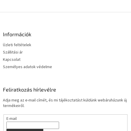
L
á
b
l
Információk
é
Üzleti feltételek
c
Szállitási ár
Kapcsolat
Személyes adatok védelme
Feliratkozás hírlevélre
Adja meg az e-mail címét, és mi tájékoztatást küldünk webáruházunk új
termékeiről.
E-mail