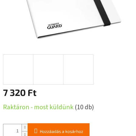
7 320 Ft
Egységár:
Raktáron - most küldünk
(10 db)
Hozzáadás a kosárhoz