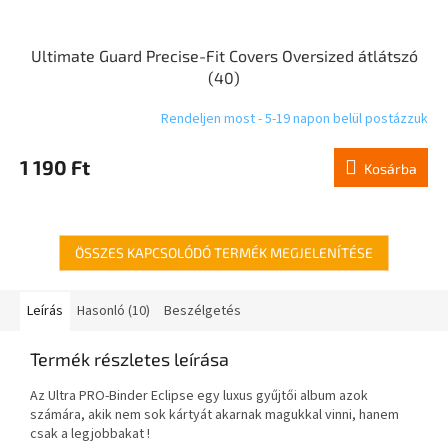
Ultimate Guard Precise-Fit Covers Oversized átlátszó
(40)
Rendeljen most - 5-19 napon belül postázzuk
1 190 Ft
Kosárba
ÖSSZES KAPCSOLÓDÓ TERMÉK MEGJELENÍTÉSE
Leírás
Hasonló (10)
Beszélgetés
Termék részletes leírása
Az Ultra PRO-Binder Eclipse egy luxus gyűjtői album azok
számára, akik nem sok kártyát akarnak magukkal vinni, hanem
csak a legjobbakat !