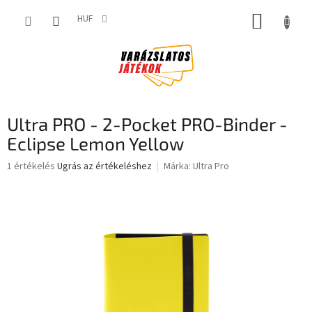
Ugrás
KOSÁR
a
HUF
fő
tartalomhoz
Ultra PRO - 2-Pocket PRO-Binder -
Eclipse Lemon Yellow
A
1 értékelés
Ugrás az értékeléshez
Márka:
Ultra Pro
termék
átlagos
értékelése
5-
ből
5,0
csillag.