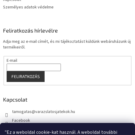
Személyes adatok védelme
Feliratkozás hírlevélre
Adja meg az e-mail címét, és mi tájékoztatást küldünk webáruházunk új
termékeiről.
E-mail
FELIRATKOZÁS
Kapcsolat
tamogatas
@
varazslatosjatekok.hu
Facebook
kouzelnehry
"Ez a weboldal cookie-kat használ. A weboldal további