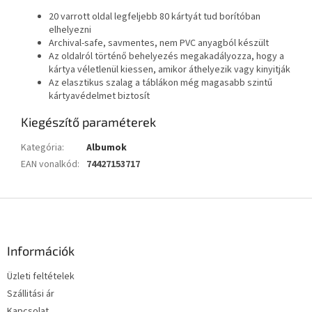
20 varrott oldal legfeljebb 80 kártyát tud borítóban
elhelyezni
Archival-safe, savmentes, nem PVC anyagból készült
Az oldalról történő behelyezés megakadályozza, hogy a
kártya véletlenül kiessen, amikor áthelyezik vagy kinyitják
Az elasztikus szalag a táblákon még magasabb szintű
kártyavédelmet biztosít
Kiegészítő paraméterek
Kategória
:
Albumok
EAN vonalkód
:
74427153717
L
á
b
l
Információk
é
Üzleti feltételek
c
Szállitási ár
Kapcsolat