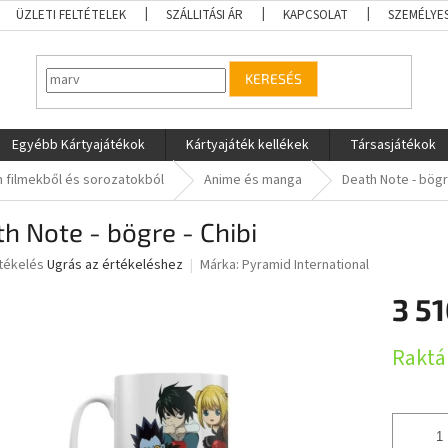
ÜZLETI FELTÉTELEK
SZÁLLITÁSI ÁR
KAPCSOLAT
SZEMÉLYE
KERESÉS
Egyébb Kártyajátékok
Kártyajáték kellékek
Társasjátékok
 filmekből és sorozatokból
Anime és manga
Death Note - bögre
h Note - bögre - Chibi
rtékelés
Ugrás az értékeléshez
Márka:
Pyramid International
3 51
ése
Egységár
Raktá