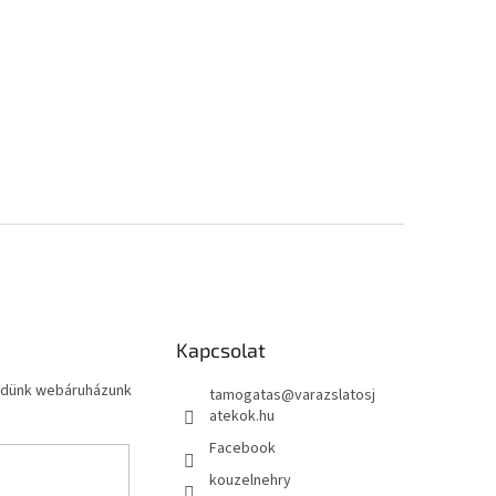
Kapcsolat
küldünk webáruházunk
tamogatas
@
varazslatosj
atekok.hu
Facebook
kouzelnehry