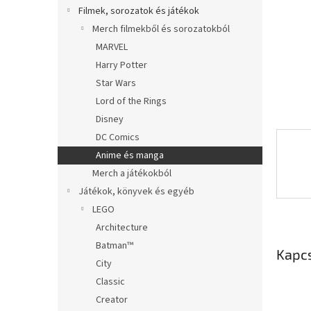
l
Filmek, sorozatok és játékok
Merch filmekből és sorozatokból
MARVEL
Harry Potter
Star Wars
Lord of the Rings
Disney
DC Comics
Anime és manga
Merch a játékokból
Játékok, könyvek és egyéb
LEGO
Architecture
Batman™
Kapc
City
Classic
Creator