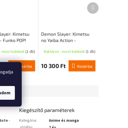
Következő
termék
ayer: Kimetsu
Demon Slayer: Kimetsu
 - Funko POP!
no Yaiba Action -
 Haganezuka
Akciófigura - Zenitsu
- most küldünk
(1 db)
Raktáron - most küldünk
(1 db)
Thunder Breathing
Deluxe
t
10 300 Ft
Kosárba
Kosárba
fogadja
gadom
Kiegészítő paraméterek
Note
-
Kategória
:
Anime és manga
Jótállás
:
2 év