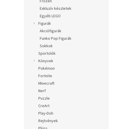
Frozen
Exkluzív készletek
Egyéb LEGO
Figurák
Akciófigurák
Funko Pop Figurák
Sokkok
Sportolók
Könyvek
Pokémon
Fortnite
Minecraft
Nerf
Puzzle
CreArt
Play-Doh
Rejtvények
Plüss