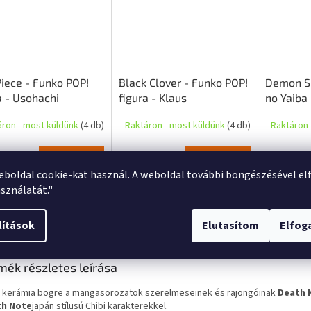
iece - Funko POP!
Black Clover - Funko POP!
Demon Sl
a - Usohachi
figura - Klaus
no Yaiba
figura -
áron - most küldünk
(4 db)
Raktáron - most küldünk
(4 db)
Raktáron 
0 Ft
5 830 Ft
6 710 F
Kosárba
Kosárba
eboldal cookie-kat használ. A weboldal további böngészésével el
sználatát."
s
Hasonló (10)
Beszélgetés
lítások
Elutasítom
Elfo
mék részletes leírása
 kerámia bögre a mangasorozatok szerelmeseinek és rajongóinak
Death 
th Note
japán stílusú Chibi karakterekkel.