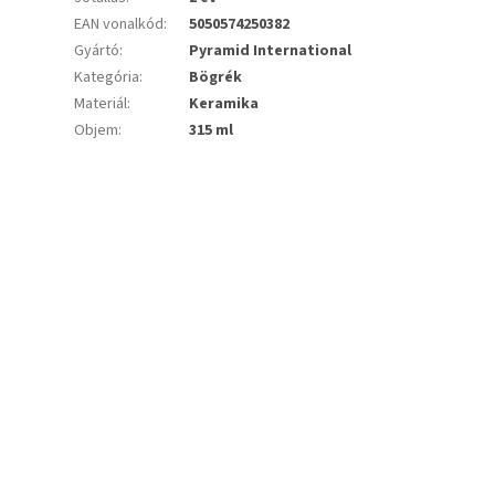
EAN vonalkód
:
5050574250382
Gyártó
:
Pyramid International
Kategória
:
Bögrék
Materiál
:
Keramika
Objem
:
315 ml