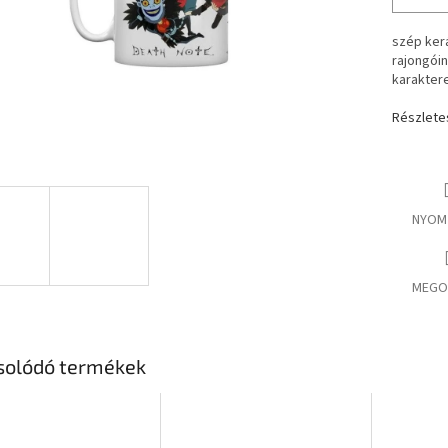
szép ker
rajongói
karaktere
Részlete
NYOM
MEGO
solódó termékek