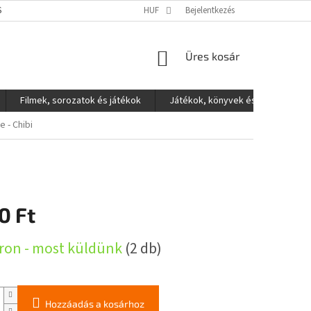
S ADATOK VÉDELME
HUF
Bejelentkezés
KOSÁR
Üres kosár
Filmek, sorozatok és játékok
Játékok, könyvek és egyéb
 - Chibi
0 Ft
:
ron - most küldünk
(2 db)
Hozzáadás a kosárhoz