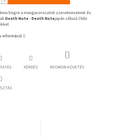
ámia bögre a mangasorozatok szerelmeseinek és
nak
Death Note
-
Death Note
japán stílusú Chibi
kkel.
s információ
TATÁS
KÉRDÉS
NYOMON KÖVETÉS
SZTÁS