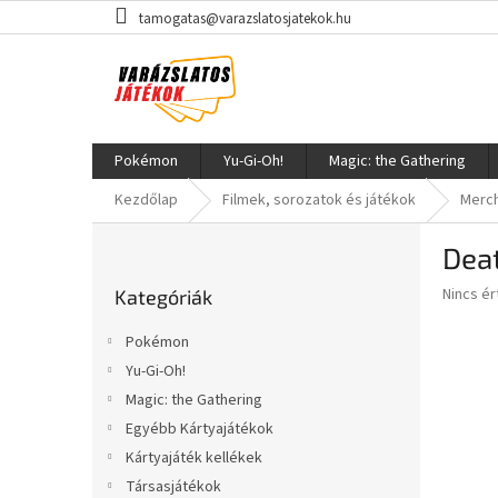
Ugrás
tamogatas@varazslatosjatekok.hu
a
fő
tartalomhoz
Pokémon
Yu-Gi-Oh!
Magic: the Gathering
Kezdőlap
Filmek, sorozatok és játékok
Merch
O
Deat
l
Kategóriák
d
A
Nincs é
Kategóriák
átugrása
a
termék
l
átlagos
Pokémon
s
értékel
Yu-Gi-Oh!
5-
ó
ből
Magic: the Gathering
p
0,0
a
Egyébb Kártyajátékok
csillag.
n
Kártyajáték kellékek
e
Társasjátékok