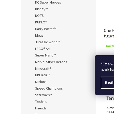
DC Super Heroes
Disney™
DOTS
DUPLO®
Harry Potter™
One P
Ideas
figur
Jurassic World™
Rakt
LEGO® Art
Super Mario™
4 77
Marvel Super Heroes
"Ez a w
Minecraft®
azok ha
NINJAGO®
Leírá
Minions
Beál
Speed Champions
Star Wars™
Ter
Technic
szép
Friends
Dea