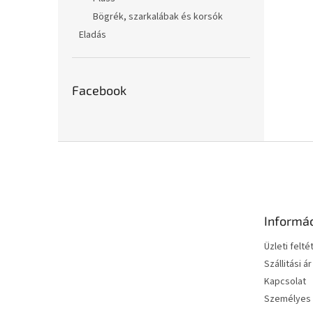
Bögrék, szarkalábak és korsók
Eladás
Facebook
L
á
b
l
é
Informá
c
Üzleti felté
Szállitási ár
Kapcsolat
Személyes 