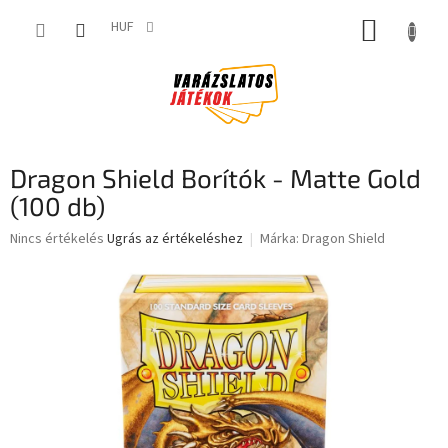
Ugrás
KOSÁR
a
HUF
fő
tartalomhoz
Dragon Shield Borítók - Matte Gold
(100 db)
A
Nincs értékelés
Ugrás az értékeléshez
Márka:
Dragon Shield
termék
átlagos
értékelése
5-
ből
0,0
csillag.