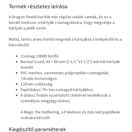
Termék részletes leírása
A Dragon Shield borítók már régóta velünk vannak, és ez a
bevált módszer a kártyák csomagolására, hogy megvédje a
kártyáit a játék során.
Matta, tartós arany borító megvédi a kártyákat a letépéstől és a
karcolástól.
Csomag 100db borító
Normal Sized, 63 × 88 mm (2 1/2 ”x3 1/2”) méretű kártyák
esetén
PVC-mentes, savmentes polipropilén csomagolás.
Tárolás biztonságos
120 um szélesség
Papírdoboz 75+ becsomagolt kártyákhoz.
A doboz fedele nyomtatott címkével rendelkezik a
személyes megjegyzéshez.
A Magic the Gathering, a Pokémon és más kártyajátékok
számára készült.
Kiegészítő paraméterek