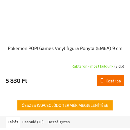
Pokemon POP! Games Vinyl figura Ponyta (EMEA) 9 cm
Raktáron - most küldünk
(3 db)
A
termék
átlagos
5 830 Ft
Kosárba
értékelése
5-
ből
1,0
csillag.
ÖSSZES KAPCSOLÓDÓ TERMÉK MEGJELENÍTÉSE
Leírás
Hasonló (10)
Beszélgetés