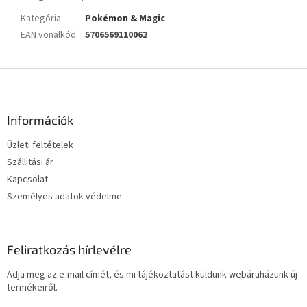
Kategória
:
Pokémon & Magic
EAN vonalkód
:
5706569110062
L
á
b
l
Információk
é
Üzleti feltételek
c
Szállitási ár
Kapcsolat
Személyes adatok védelme
Feliratkozás hírlevélre
Adja meg az e-mail címét, és mi tájékoztatást küldünk webáruházunk új
termékeiről.