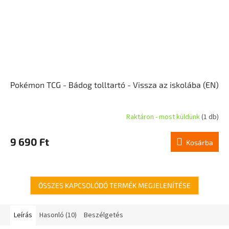
Pokémon TCG - Bádog tolltartó - Vissza az iskolába (EN)
Raktáron - most küldünk
(1 db)
9 690 Ft
Kosárba
ÖSSZES KAPCSOLÓDÓ TERMÉK MEGJELENÍTÉSE
Leírás
Hasonló (10)
Beszélgetés