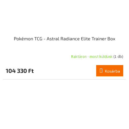
Pokémon TCG - Astral Radiance Elite Trainer Box
Raktáron - most küldünk
(1 db)
A
termék
átlagos
104 330 Ft
Kosárba
értékelése
5-
ből
4,5
csillag.