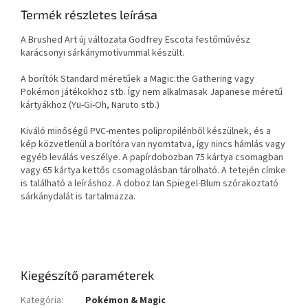
Termék részletes leírása
A Brushed Art új változata Godfrey Escota festőművész
karácsonyi sárkánymotívummal készült.
A borítók Standard méretűek a Magic:the Gathering vagy
Pokémon játékokhoz stb. Így nem alkalmasak Japanese méretű
kártyákhoz (Yu-Gi-Oh, Naruto stb.)
Kiváló minőségű PVC-mentes polipropilénből készülnek, és a
kép közvetlenül a borítóra van nyomtatva, így nincs hámlás vagy
egyéb leválás veszélye. A papírdobozban 75 kártya csomagban
vagy 65 kártya kettős csomagolásban tárolható. A tetején címke
is található a leíráshoz. A doboz Ian Spiegel-Blum szórakoztató
sárkánydalát is tartalmazza.
Kiegészítő paraméterek
Kategória
:
Pokémon & Magic