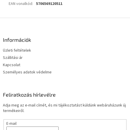
EAN vonalkód
:
5706569120511
L
á
b
l
Információk
é
Üzleti feltételek
c
Szállitási ár
Kapcsolat
Személyes adatok védelme
Feliratkozás hírlevélre
Adja meg az e-mail címét, és mi tájékoztatást küldünk webáruházunk új
termékeiről.
E-mail