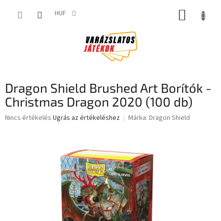
Ugrás
KOSÁR
a
HUF
fő
tartalomhoz
Dragon Shield Brushed Art Borítók -
Christmas Dragon 2020 (100 db)
A
Nincs értékelés
Ugrás az értékeléshez
Márka:
Dragon Shield
termék
átlagos
értékelése
5-
ből
0,0
csillag.