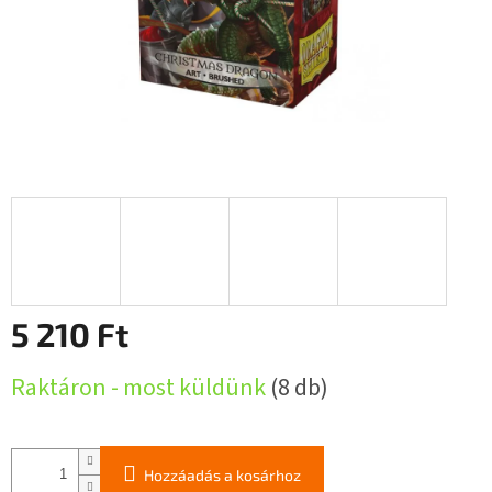
5 210 Ft
Egységár:
Raktáron - most küldünk
(8 db)
Hozzáadás a kosárhoz