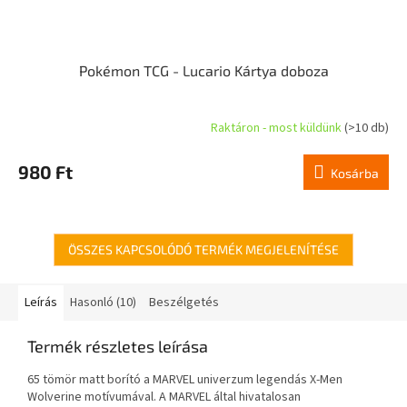
Pokémon TCG - Lucario Kártya doboza
Raktáron - most küldünk
(>10 db)
980 Ft
Kosárba
ÖSSZES KAPCSOLÓDÓ TERMÉK MEGJELENÍTÉSE
Leírás
Hasonló (10)
Beszélgetés
Termék részletes leírása
65 tömör matt borító a MARVEL univerzum legendás X-Men
Wolverine motívumával. A MARVEL által hivatalosan