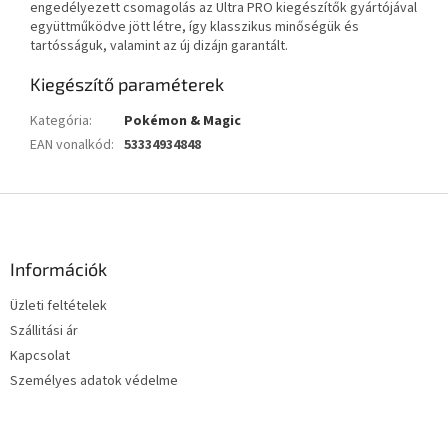
engedélyezett csomagolás az Ultra PRO kiegészítők gyártójával
együttműködve jött létre, így klasszikus minőségük és
tartósságuk, valamint az új dizájn garantált.
Kiegészítő paraméterek
Kategória
:
Pokémon & Magic
EAN vonalkód
:
53334934848
L
á
b
l
Információk
é
Üzleti feltételek
c
Szállitási ár
Kapcsolat
Személyes adatok védelme