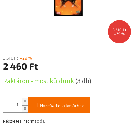
3 510 Ft
–29 %
3 510 Ft
–29 %
2 460 Ft
Egységár:
Raktáron - most küldünk
(3 db)
Hozzáadás a kosárhoz
Részletes információ