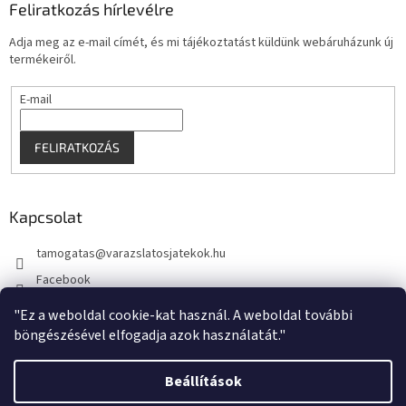
Feliratkozás hírlevélre
Adja meg az e-mail címét, és mi tájékoztatást küldünk webáruházunk új
termékeiről.
E-mail
FELIRATKOZÁS
Kapcsolat
tamogatas
@
varazslatosjatekok.hu
Facebook
kouzelnehry
"Ez a weboldal cookie-kat használ. A weboldal további
böngészésével elfogadja azok használatát."
Beállítások
Shoptet készítette