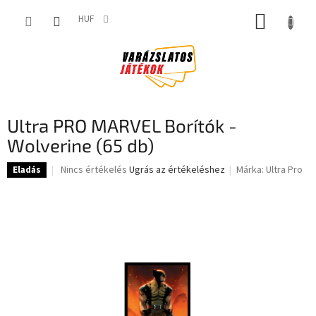
Ugrás
KOSÁR
a
HUF
fő
tartalomhoz
Ultra PRO MARVEL Borítók -
Wolverine (65 db)
A
Nincs értékelés
Ugrás az értékeléshez
Márka:
Ultra Pro
Eladás
termék
átlagos
értékelése
5-
ből
0,0
csillag.