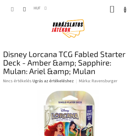
Ugrás
KOSÁR
a
HUF
fő
tartalomhoz
Disney Lorcana TCG Fabled Starter
Deck - Amber &amp; Sapphire:
Mulan: Ariel &amp; Mulan
A
Nincs értékelés
Ugrás az értékeléshez
Márka:
Ravensburger
termék
átlagos
értékelése
5-
ből
0,0
csillag.