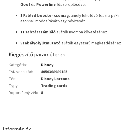
Goof
és
Powerline
főszereplésével.
1 Fabled booster csomag
, amely lehetővé teszi a pakli
azonnali módosítását vagy bővítését
11 sebzésszámláló
a játék nyomon követéséhez
Szabályok/útmutató
a játék egyszerű megkezdéséhez
Kiegészítő paraméterek
Kategória
:
Disney
EAN vonalkód
:
4050368989185
Téma
:
Disney Lorcana
Typy
:
Trading cards
Doporučený věk
:
8
L
á
b
l
Információk