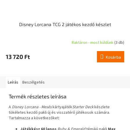
Disney Lorcana TCG 2 játékos kezdő készlet
Raktáron - most küldünk
(3 db)
13 720 Ft
Kosárba
Leírás
Beszélgetés
Termék részletes leírása
A
Disney Lorcana - Mesés
kártyajáték
Starter Deck
készlete
tökéletes kezdő pakli új és visszatérő játékosok számára.
Tartalmazza a következőket:
Játékkész 60 lapos
Ruby & Emerald
témájú pakli
Max