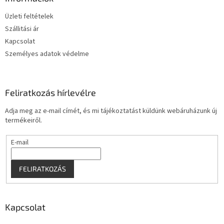
é
Üzleti feltételek
c
Szállitási ár
Kapcsolat
Személyes adatok védelme
Feliratkozás hírlevélre
Adja meg az e-mail címét, és mi tájékoztatást küldünk webáruházunk új
termékeiről.
E-mail
FELIRATKOZÁS
Kapcsolat