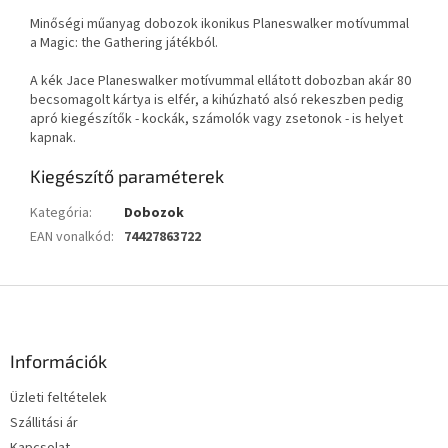
Minőségi műanyag dobozok ikonikus Planeswalker motívummal
a Magic: the Gathering játékból.
A kék Jace Planeswalker motívummal ellátott dobozban akár 80
becsomagolt kártya is elfér, a kihúzható alsó rekeszben pedig
apró kiegészítők - kockák, számolók vagy zsetonok - is helyet
kapnak.
Kiegészítő paraméterek
Kategória
:
Dobozok
EAN vonalkód
:
74427863722
L
á
b
l
Információk
é
Üzleti feltételek
c
Szállitási ár