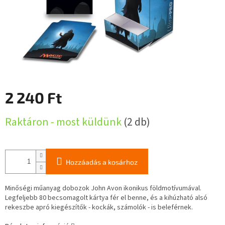
2 240 Ft
Egységár:
Raktáron - most küldünk
(2 db)
Hozzáadás a kosárhoz
Minőségi műanyag dobozok John Avon ikonikus földmotívumával.
Legfeljebb 80 becsomagolt kártya fér el benne, és a kihúzható alsó
rekeszbe apró kiegészítők - kockák, számolók - is beleférnek.