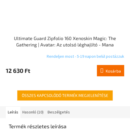
Ultimate Guard Zipfolio 160 Xenoskin Magic: The
Gathering | Avatar: Az utolsó léghajlító - Mana
szimbólum fehér
Rendeljen most - 5-19 napon belül postázzuk
12 630 Ft
Kosárba
ÖSSZES KAPCSOLÓDÓ TERMÉK MEGJELENÍTÉSE
Leírás
Hasonló (10)
Beszélgetés
Termék részletes leírása