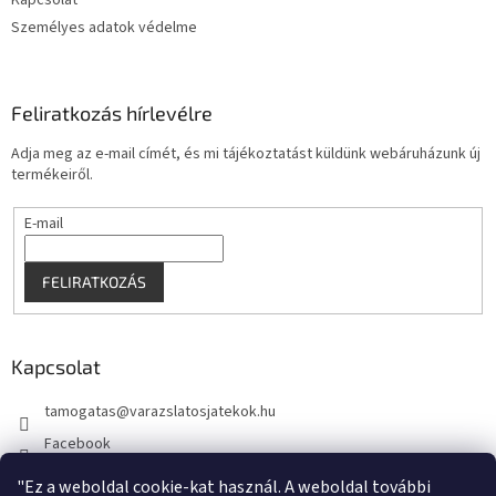
Kapcsolat
Személyes adatok védelme
Feliratkozás hírlevélre
Adja meg az e-mail címét, és mi tájékoztatást küldünk webáruházunk új
termékeiről.
E-mail
FELIRATKOZÁS
Kapcsolat
tamogatas
@
varazslatosjatekok.hu
Facebook
kouzelnehry
"Ez a weboldal cookie-kat használ. A weboldal további