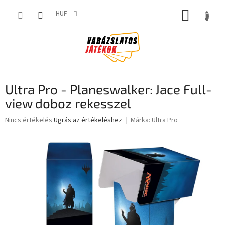
Ugrás
KOSÁR
a
HUF
fő
tartalomhoz
Ultra Pro - Planeswalker: Jace Full-
view doboz rekesszel
A
Nincs értékelés
Ugrás az értékeléshez
Márka:
Ultra Pro
termék
átlagos
értékelése
5-
ből
0,0
csillag.