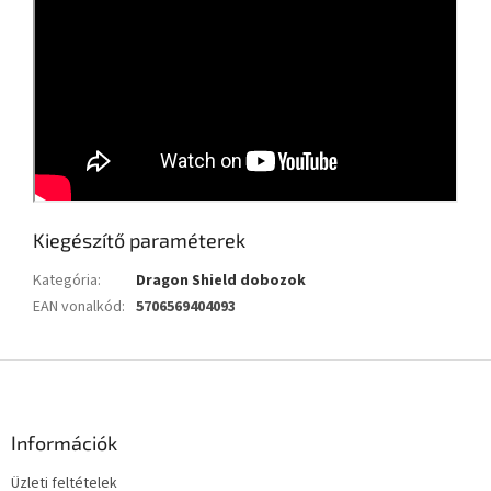
Kiegészítő paraméterek
Kategória
:
Dragon Shield dobozok
EAN vonalkód
:
5706569404093
L
á
b
l
Információk
é
Üzleti feltételek