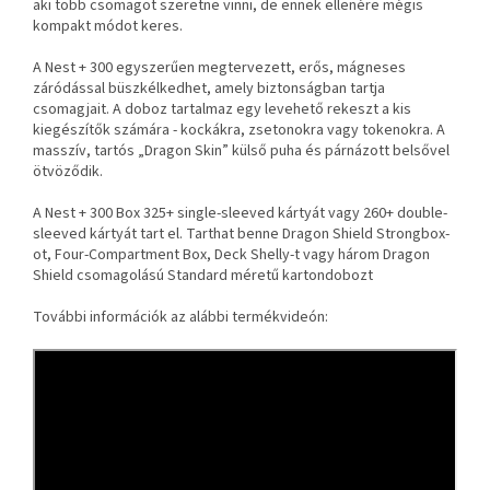
aki több csomagot szeretne vinni, de ennek ellenére mégis
kompakt módot keres.
A Nest + 300 egyszerűen megtervezett, erős, mágneses
záródással büszkélkedhet, amely biztonságban tartja
csomagjait. A doboz tartalmaz egy levehető rekeszt a kis
kiegészítők számára - kockákra, zsetonokra vagy tokenokra. A
masszív, tartós „Dragon Skin” külső puha és párnázott belsővel
ötvöződik.
A Nest + 300 Box 325+ single-sleeved kártyát vagy 260+ double-
sleeved kártyát tart el. Tarthat benne Dragon Shield Strongbox-
ot, Four-Compartment Box, Deck Shelly-t vagy három Dragon
Shield csomagolású Standard méretű kartondobozt
További információk az alábbi termékvideón: