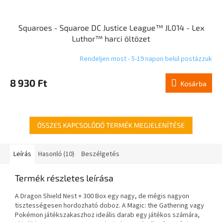
Squaroes - Squaroe DC Justice League™ JL014 - Lex
Luthor™ harci öltözet
Rendeljen most - 5-19 napon belül postázzuk
8 930 Ft
Kosárba
ÖSSZES KAPCSOLÓDÓ TERMÉK MEGJELENÍTÉSE
Leírás
Hasonló (10)
Beszélgetés
Termék részletes leírása
A Dragon Shield Nest + 300 Box egy nagy, de mégis nagyon
tisztességesen hordozható doboz. A Magic: the Gathering vagy
Pokémon játékszakaszhoz ideális darab egy játékos számára,