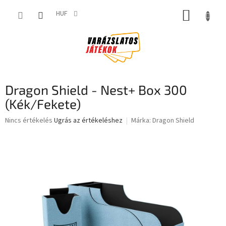
Ugrás
KOSÁR
a
HUF
fő
tartalomhoz
Dragon Shield - Nest+ Box 300
(Kék/Fekete)
A
Nincs értékelés
Ugrás az értékeléshez
Márka:
Dragon Shield
termék
átlagos
értékelése
5-
ből
0,0
csillag.