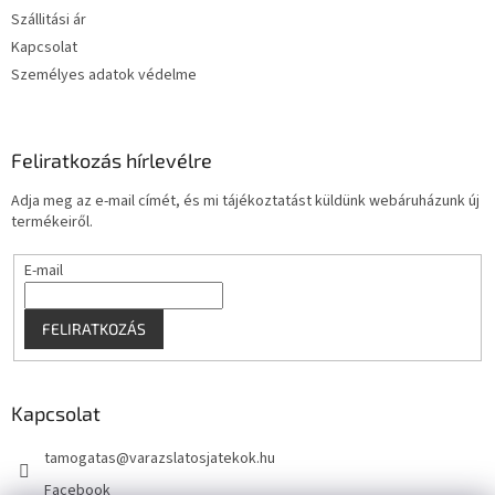
c
Szállitási ár
Kapcsolat
Személyes adatok védelme
Feliratkozás hírlevélre
Adja meg az e-mail címét, és mi tájékoztatást küldünk webáruházunk új
termékeiről.
E-mail
FELIRATKOZÁS
Kapcsolat
tamogatas
@
varazslatosjatekok.hu
Facebook