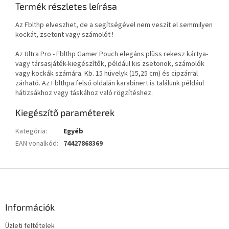
Termék részletes leírása
Az Fblthp elveszhet, de a segítségével nem veszít el semmilyen
kockát, zsetont vagy számolót !
Az Ultra Pro - Fblthp Gamer Pouch elegáns plüss rekesz kártya-
vagy társasjáték-kiegészítők, például kis zsetonok, számolók
vagy kockák számára. Kb. 15 hüvelyk (15,25 cm) és cipzárral
zárható. Az Fblthpa felső oldalán karabinert is találunk például
hátizsákhoz vagy táskához való rögzítéshez.
Kiegészítő paraméterek
Kategória
:
Egyéb
EAN vonalkód
:
74427868369
L
á
b
l
Információk
é
Üzleti feltételek