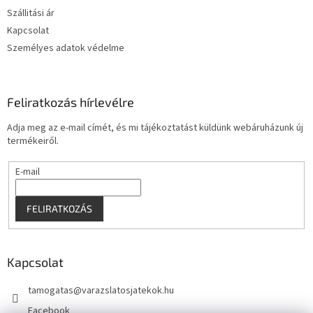
c
Szállitási ár
Kapcsolat
Személyes adatok védelme
Feliratkozás hírlevélre
Adja meg az e-mail címét, és mi tájékoztatást küldünk webáruházunk új
termékeiről.
E-mail
FELIRATKOZÁS
Kapcsolat
tamogatas
@
varazslatosjatekok.hu
Facebook