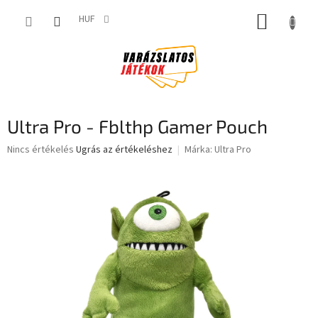
Ugrás
KOSÁR
a
HUF
fő
tartalomhoz
Ultra Pro - Fblthp Gamer Pouch
A
Nincs értékelés
Ugrás az értékeléshez
Márka:
Ultra Pro
termék
átlagos
értékelése
5-
ből
0,0
csillag.