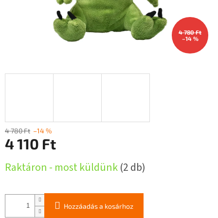
4 780 Ft
–14 %
4 780 Ft
–14 %
4 110 Ft
Egységár:
Raktáron - most küldünk
(2 db)
Hozzáadás a kosárhoz