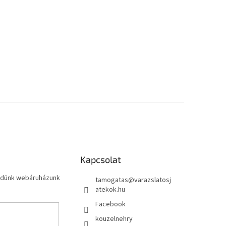
Kapcsolat
küldünk webáruházunk
tamogatas
@
varazslatosj
atekok.hu
Facebook
kouzelnehry