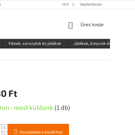
S ADATOK VÉDELME
HUF
Bejelentkezés
KOSÁR
Üres kosár
Filmek, sorozatok és játékok
Játékok, könyvek és egyéb
0 Ft
:
ron - most küldünk
(1 db)
Hozzáadás a kosárhoz