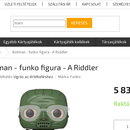
ÜZLETI FELTÉTELEK
SZÁLLITÁSI ÁR
KAPCSOLAT
SZEMÉLYE
KERESÉS
Egyébb Kártyajátékok
Kártyajáték kellékek
Társasjátékok
k
Batman - funko figura - A Riddler
an - funko figura - A Riddler
rtékelés
Ugrás az értékeléshez
Márka:
Funko
5 83
ése
Egységár
Raktá