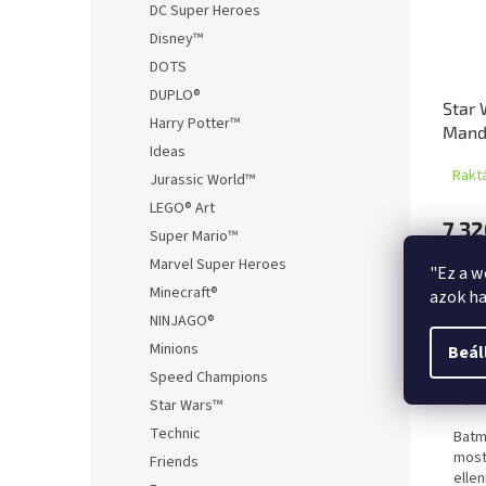
DC Super Heroes
Disney™
DOTS
DUPLO®
Star 
Harry Potter™
Manda
Ideas
figur
Rakt
(Blas
Jurassic World™
LEGO® Art
7 32
Super Mario™
Marvel Super Heroes
"Ez a w
Minecraft®
azok ha
NINJAGO®
Leírá
Minions
Beál
Speed Champions
Ter
Star Wars™
Technic
Batm
most
Friends
elle