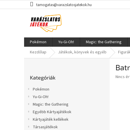
Ugrás
tamogatas@varazslatosjatekok.hu
a
fő
tartalomhoz
Pokémon
Yu-Gi-Oh!
Magic: the Gathering
Kezdőlap
Játékok, könyvek és egyéb
Figurá
O
Batm
l
Kategóriák
d
A
Nincs é
Kategóriák
átugrása
a
termék
l
átlagos
Pokémon
s
értékel
Yu-Gi-Oh!
5-
ó
ből
Magic: the Gathering
p
0,0
a
Egyébb Kártyajátékok
csillag.
n
Kártyajáték kellékek
e
Társasjátékok