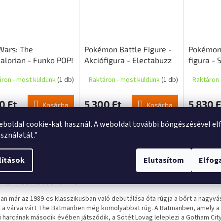
Wars: The
Pokémon Battle Figure -
Pokémon 
lorian - Funko POP!
Akciófigura - Electabuzz
figura - 
a - The Mandalorian
és Mach
áron - most küldünk
(1 db)
Raktáron - most küldünk
(1 db)
Raktáron 
terrel)
0 Ft
5 300 Ft
5 830 F
Kosárba
Kosárba
eboldal cookie-kat használ. A weboldal további böngészésével el
sználatát."
s
Hasonló (10)
Beszélgetés
lítások
Elutasítom
Elfo
mék részletes leírása
an már az 1989-es klasszikusban való debütálása óta rúgja a bőrt a nagyv
 a várva várt The Batmanben még komolyabbat rúg. A Batmanben, amely a
ni harcának második évében játszódik, a Sötét Lovag leleplezi a Gotham Ci