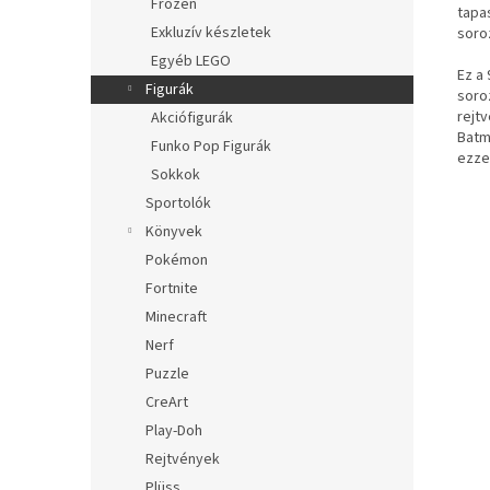
Frozen
tapas
Exkluzív készletek
soroz
Egyéb LEGO
Ez a
Figurák
soroz
rejt
Akciófigurák
Batm
Funko Pop Figurák
ezzel
Sokkok
Sportolók
Könyvek
Pokémon
Fortnite
Minecraft
Nerf
Puzzle
CreArt
Play-Doh
Rejtvények
Plüss