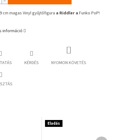
 9 cm magas Vinyl gyűjtőfigura
a Riddler a
Funko PoP!
s információ
TATÁS
KÉRDÉS
NYOMON KÖVETÉS
SZTÁS
Eladás
Következő