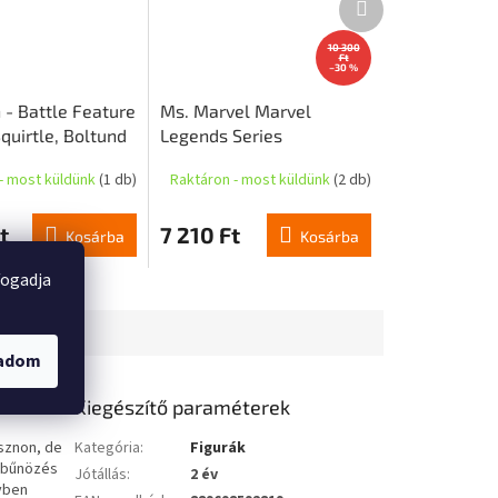
termék
10 300
Ft
–30 %
- Battle Feature
Ms. Marvel Marvel
Squirtle, Boltund
Legends Series
op
akciófigura - Ms. Marvel
- most küldünk
(1 db)
Raktáron - most küldünk
(2 db)
t
7 210 Ft
Kosárba
Kosárba
fogadja
gadom
Kiegészítő paraméterek
ásznon, de
Kategória
:
Figurák
 bűnözés
Jótállás
:
2 év
tyben