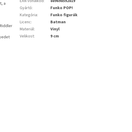
EAN vonalkód
:
889698592819
t, a
Gyártó
:
Funko POP!
Kategória
:
Funko figurák
Licenc
:
Batman
 Riddler
Materiál
:
Vinyl
e
Velikost
:
9 cm
nyedet