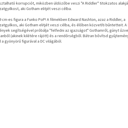
ztalható korrupciót, miközben üldözőbe veszi "A Riddler" titokzatos alakjá
atgyilkost, aki Gotham elitjét veszi célba.
 9 cm-es figura a Funko PoP! A filmekben Edward Nashton, azaz a Riddler, a
atgyilkos, aki Gotham elitjét veszi célba, és élőben közvetíti bűntetteit. A
vények segítségével próbálja "felfedni az igazságot" Gothamről, gúnyt űzv
anből (akinek kilétére rájött) és a rendőrségből. Bátran bővítsd gyűjtemé
 a gyönyörű figurával a DC világából.