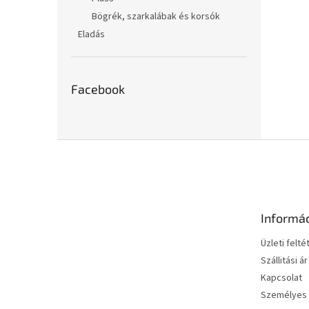
Bögrék, szarkalábak és korsók
Eladás
Facebook
L
á
b
l
é
Informá
c
Üzleti felté
Szállitási ár
Kapcsolat
Személyes 