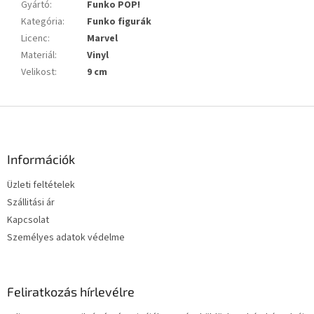
Gyártó
:
Funko POP!
Kategória
:
Funko figurák
Licenc
:
Marvel
Materiál
:
Vinyl
Velikost
:
9 cm
L
á
b
l
Információk
é
Üzleti feltételek
c
Szállitási ár
Kapcsolat
Személyes adatok védelme
Feliratkozás hírlevélre