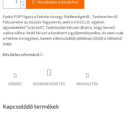
Hozzáadás a kosárhoz
Funko POP! figura a Fekete özvegy főellenségéről - Taskmasterről.
Felszerelve az összes fegyverrel, amit a S.H.I.E.L.D. egykori
ügynökeként "szerzett", Taskmaster készen áll arra, hogy terveit
valóra váltsa. Vedd fel ezt a karaktert a gyűjteményedbe, és nem csak
a Fekete özvegyben, hanem a Bosszúállók játékban (2020) is láthatod
majd.
Részletes információ
KÉRDÉS
NYOMON KÖVETÉS
MEGOSZTÁS
Kapcsolódó termékek