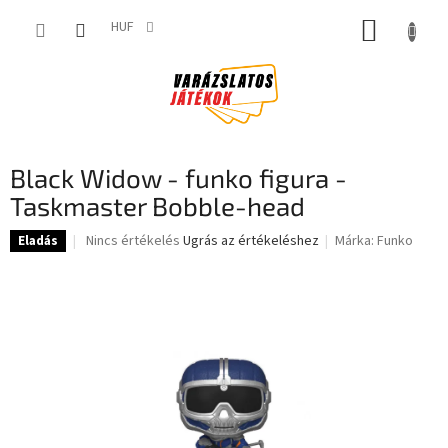
Ugrás
KOSÁR
a
HUF
fő
tartalomhoz
Black Widow - funko figura -
Taskmaster Bobble-head
A
Nincs értékelés
Ugrás az értékeléshez
Márka:
Funko
Eladás
termék
átlagos
értékelése
5-
ből
0,0
csillag.