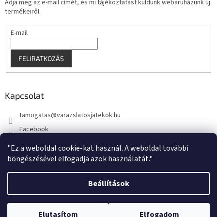
Adja meg az e-mail címét, és mi tájékoztatást küldünk webáruházunk új
termékeiről.
E-mail
FELIRATKOZÁS
Kapcsolat
tamogatas
@
varazslatosjatekok.hu
Facebook
kouzelnehry
"Ez a weboldal cookie-kat használ. A weboldal további
böngészésével elfogadja azok használatát."
Beállítások
Shoptet készítette
Elutasítom
Elfogadom
Copyright 2026
VarazslatosJatekok.hu
. Minden jog fenntartva.