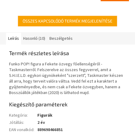
ÖSSZES KAPCSOLÓDÓ TERMÉK MEGJELENÍTÉSE
Leírás
Hasonló (10)
Beszélgetés
Termék részletes leírása
Funko POP! figura a Fekete özvegy főellenségéről -
Taskmasterről. Felszerelve az összes fegyverrel, amit a
S.H.I.E.L.D. egykori ügynökeként "szerzett", Taskmaster készen
áll arra, hogy terveit valóra váltsa. Vedd fel ezt a karaktert a
gyűjteményedbe, és nem csak a Fekete özvegyben, hanem a
Bosszúállók játékban (2020) is láthatod majd.
Kiegészítő paraméterek
Kategória
:
Figurák
Jótállás
:
2 év
EAN vonalkód
:
889698466851