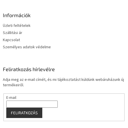
á
b
l
Információk
é
Üzleti feltételek
c
Szállitási ár
Kapcsolat
Személyes adatok védelme
Feliratkozás hírlevélre
Adja meg az e-mail címét, és mi tájékoztatást küldünk webáruházunk új
termékeiről.
E-mail
FELIRATKOZÁS