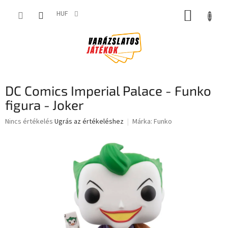
Ugrás
KOSÁR
a
HUF
fő
tartalomhoz
DC Comics Imperial Palace - Funko
figura - Joker
A
Nincs értékelés
Ugrás az értékeléshez
Márka:
Funko
termék
átlagos
értékelése
5-
ből
0,0
csillag.