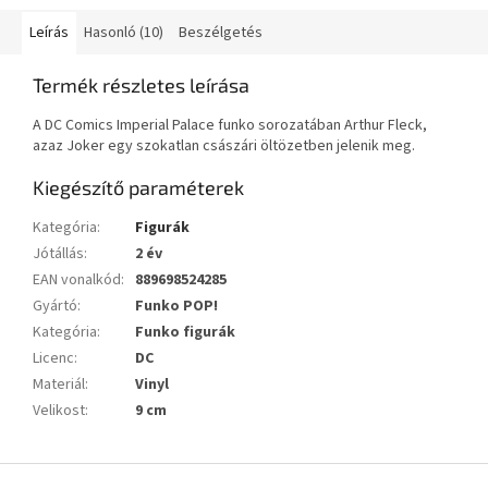
Leírás
Hasonló (10)
Beszélgetés
Termék részletes leírása
A DC Comics Imperial Palace funko sorozatában Arthur Fleck,
azaz Joker egy szokatlan császári öltözetben jelenik meg.
Kiegészítő paraméterek
Kategória
:
Figurák
Jótállás
:
2 év
EAN vonalkód
:
889698524285
Gyártó
:
Funko POP!
Kategória
:
Funko figurák
Licenc
:
DC
Materiál
:
Vinyl
Velikost
:
9 cm
L