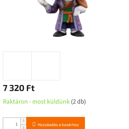
7 320 Ft
Egységár:
Raktáron - most küldünk
(2 db)
Hozzáadás a kosárhoz