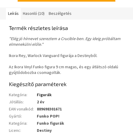
Leírás
Hasonló (10)
Beszélgetés
Termék részletes leírása
"Elég jó hírnevet szereztem a Crucible-ben. Egy ideig próbáltam
elmenekülni előle."
Ikora Rey, Warlock Vanguard figurája a Destinyből.
Az Ikora Vinyl Funko figura 9 cm magas, és egy átlátszó oldalú
gyűjtődobozba csomagolták.
Kiegészítő paraméterek
Kategória
:
Figurák
Jótállás
:
2 év
EAN vonalkód
:
889698301671
Gyártó
:
Funko POP!
Kategória
:
Funko figurák
Licenc
:
Destiny