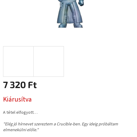
7 320 Ft
Egységár:
Kiárusítva
A tétel elfogyott…
"Elég jó hírnevet szereztem a Crucible-ben. Egy ideig próbáltam
elmenekülni előle."