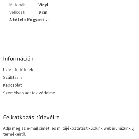
Materiál
:
Vinyl
Velikost
:
9 cm
A tétel elfogyott…
L
á
b
l
Információk
é
Üzleti feltételek
c
Szállitási ár
Kapcsolat
Személyes adatok védelme
Feliratkozás hírlevélre
Adja meg az e-mail címét, és mi tájékoztatást küldünk webáruházunk új
termékeiről.