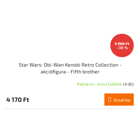
5 960 Ft
–30 %
Star Wars: Obi-Wan Kenobi Retro Collection -
akciófigura - Fifth brother
Raktáron - most küldünk
(4 db)
4 170 Ft
Kosárba