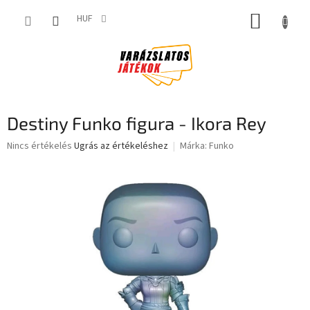
Ugrás
KOSÁR
a
HUF
fő
tartalomhoz
Destiny Funko figura - Ikora Rey
A
Nincs értékelés
Ugrás az értékeléshez
Márka:
Funko
termék
átlagos
értékelése
5-
ből
0,0
csillag.