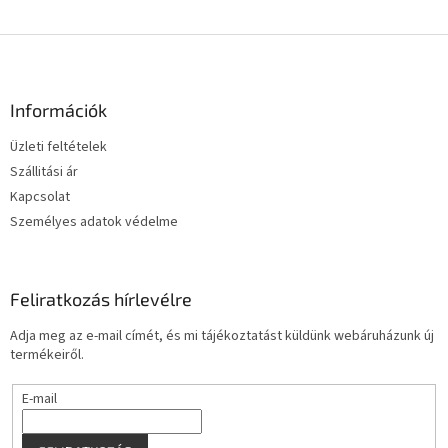
L
á
b
l
Információk
é
Üzleti feltételek
c
Szállitási ár
Kapcsolat
Személyes adatok védelme
Feliratkozás hírlevélre
Adja meg az e-mail címét, és mi tájékoztatást küldünk webáruházunk új
termékeiről.
E-mail