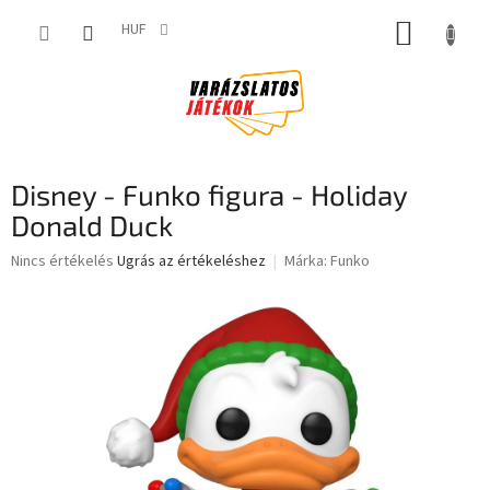
Ugrás
KOSÁR
a
HUF
fő
tartalomhoz
Disney - Funko figura - Holiday
Donald Duck
A
Nincs értékelés
Ugrás az értékeléshez
Márka:
Funko
termék
átlagos
értékelése
5-
ből
0,0
csillag.