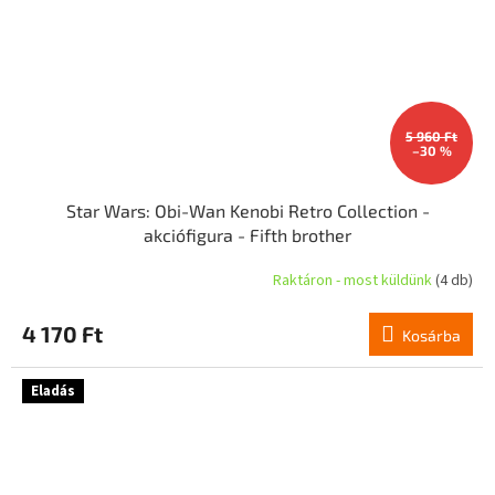
5 960 Ft
–30 %
Star Wars: Obi-Wan Kenobi Retro Collection -
akciófigura - Fifth brother
Raktáron - most küldünk
(4 db)
4 170 Ft
Kosárba
Eladás