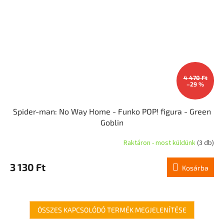
4 470 Ft
–29 %
Spider-man: No Way Home - Funko POP! figura - Green
Goblin
Raktáron - most küldünk
(3 db)
3 130 Ft
Kosárba
ÖSSZES KAPCSOLÓDÓ TERMÉK MEGJELENÍTÉSE