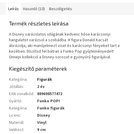
Leírás
Hasonló (10)
Beszélgetés
Termék részletes leírása
A Disney varázslatos világának kedvenc hőse karácsonyi
hangulatot varázsol a szobádba. A figura Donald Kacsát
ábrázolja, aki manójelmezt visel és karácsonyi fényeket tart a
kezében. Díszítsd fel bátran a Funko Pop gyűjteményedet!
Ünnepi kollekció a Disney-sorozat e gyönyörű figurájával.
Kiegészítő paraméterek
Kategória
:
Figurák
Jótállás
:
2 év
EAN vonalkód
:
889698577472
Gyártó
:
Funko POP!
Kategória
:
Funko figurák
Licenc
:
Disney
Materiál
:
Vinyl
Velikost
:
9 cm