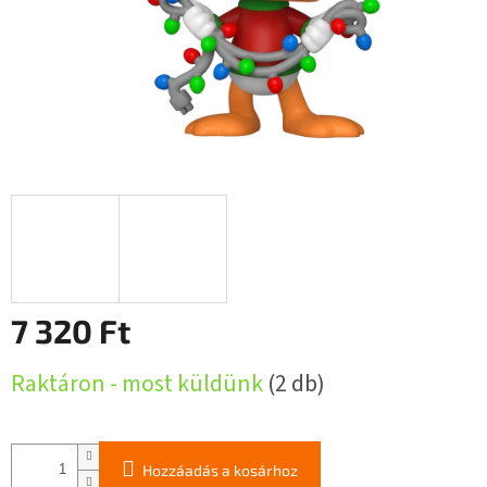
7 320 Ft
Egységár:
Raktáron - most küldünk
(2 db)
Hozzáadás a kosárhoz