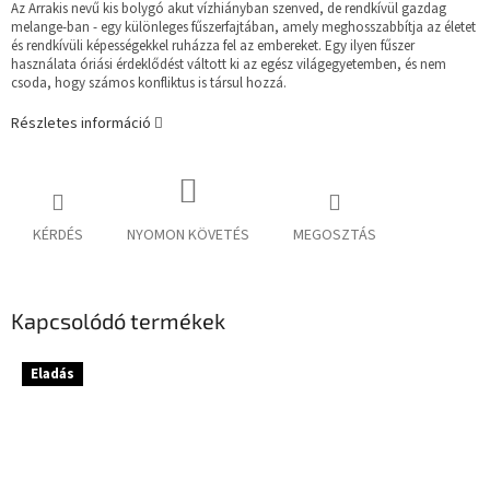
Az Arrakis nevű kis bolygó akut vízhiányban szenved, de rendkívül gazdag
melange-ban - egy különleges fűszerfajtában, amely meghosszabbítja az életet
és rendkívüli képességekkel ruházza fel az embereket. Egy ilyen fűszer
használata óriási érdeklődést váltott ki az egész világegyetemben, és nem
csoda, hogy számos konfliktus is társul hozzá.
Részletes információ
KÉRDÉS
NYOMON KÖVETÉS
MEGOSZTÁS
Kapcsolódó termékek
Eladás