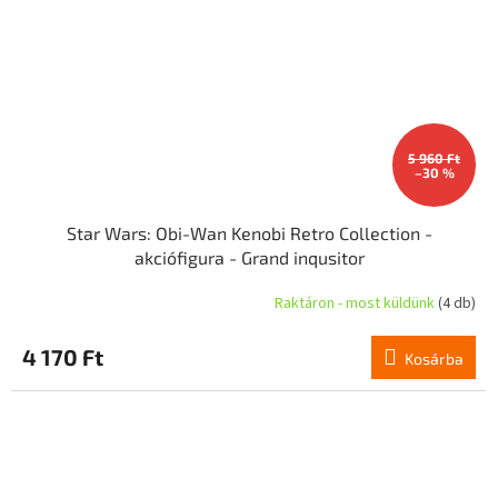
5 960 Ft
–30 %
Star Wars: Obi-Wan Kenobi Retro Collection -
akciófigura - Grand inqusitor
Raktáron - most küldünk
(4 db)
4 170 Ft
Kosárba