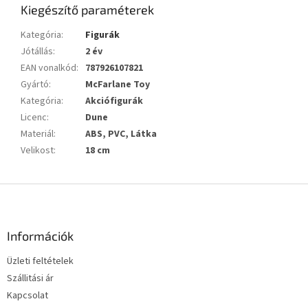
Kiegészítő paraméterek
Kategória
:
Figurák
Jótállás
:
2 év
EAN vonalkód
:
787926107821
Gyártó
:
McFarlane Toy
Kategória
:
Akciófigurák
Licenc
:
Dune
Materiál
:
ABS, PVC, Látka
Velikost
:
18 cm
L
á
b
l
Információk
é
Üzleti feltételek
c
Szállitási ár
Kapcsolat