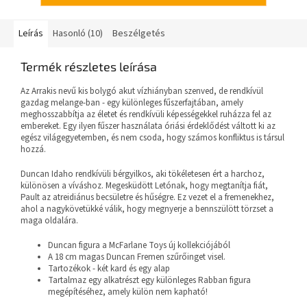
Leírás
Hasonló (10)
Beszélgetés
Termék részletes leírása
Az Arrakis nevű kis bolygó akut vízhiányban szenved, de rendkívül
gazdag melange-ban - egy különleges fűszerfajtában, amely
meghosszabbítja az életet és rendkívüli képességekkel ruházza fel az
embereket. Egy ilyen fűszer használata óriási érdeklődést váltott ki az
egész világegyetemben, és nem csoda, hogy számos konfliktus is társul
hozzá.
Duncan Idaho rendkívüli bérgyilkos, aki tökéletesen ért a harchoz,
különösen a víváshoz. Megesküdött Letónak, hogy megtanítja fiát,
Pault az atreidiánus becsületre és hűségre. Ez vezet el a fremenekhez,
ahol a nagykövetükké válik, hogy megnyerje a bennszülött törzset a
maga oldalára.
Duncan figura a McFarlane Toys új kollekciójából
A 18 cm magas Duncan Fremen szűrőinget visel.
Tartozékok - két kard és egy alap
Tartalmaz egy alkatrészt egy különleges Rabban figura
megépítéséhez, amely külön nem kapható!