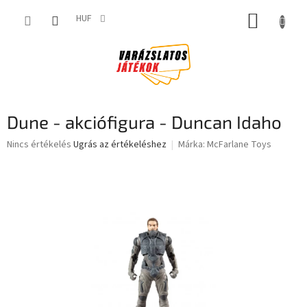
Ugrás
KOSÁR
a
HUF
fő
tartalomhoz
Dune - akciófigura - Duncan Idaho
A
Nincs értékelés
Ugrás az értékeléshez
Márka:
McFarlane Toys
termék
átlagos
értékelése
5-
ből
0,0
csillag.