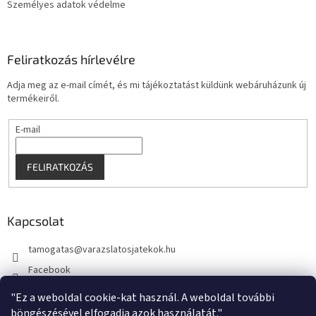
Személyes adatok védelme
Feliratkozás hírlevélre
Adja meg az e-mail címét, és mi tájékoztatást küldünk webáruházunk új
termékeiről.
E-mail
FELIRATKOZÁS
Kapcsolat
tamogatas
@
varazslatosjatekok.hu
Facebook
kouzelnehry
"Ez a weboldal cookie-kat használ. A weboldal további
böngészésével elfogadja azok használatát."