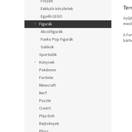
Frozen
Ter
Exkluzív készletek
Egyéb LEGO
Gyűjt
mind
Figurák
Akciófigurák
A Fu
Funko Pop Figurák
bárh
Sokkok
Sportolók
Könyvek
Pokémon
Fortnite
Minecraft
Nerf
Puzzle
CreArt
Play-Doh
Rejtvények
Plüss