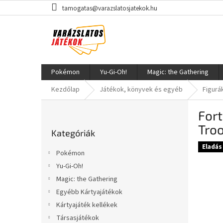
Ugrás
tamogatas@varazslatosjatekok.hu
a
fő
tartalomhoz
Pokémon
Yu-Gi-Oh!
Magic: the Gathering
Kezdőlap
Játékok, könyvek és egyéb
Figurá
O
Fort
l
Kategóriák
d
Tro
Kategóriák
átugrása
a
Eladás
l
Pokémon
s
Yu-Gi-Oh!
ó
Magic: the Gathering
p
a
Egyébb Kártyajátékok
n
Kártyajáték kellékek
e
Társasjátékok