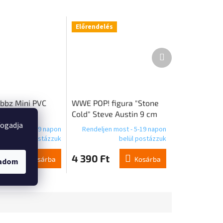
Előrendelés
Következő
termék
ubbz Mini PVC
WWE POP! figura "Stone
ócia 5 cm
Cold" Steve Austin 9 cm
fogadja
en most - 5-19 napon
Rendeljen most - 5-19 napon
belül postázzuk
belül postázzuk
t
4 390 Ft
Kosárba
Kosárba
gadom