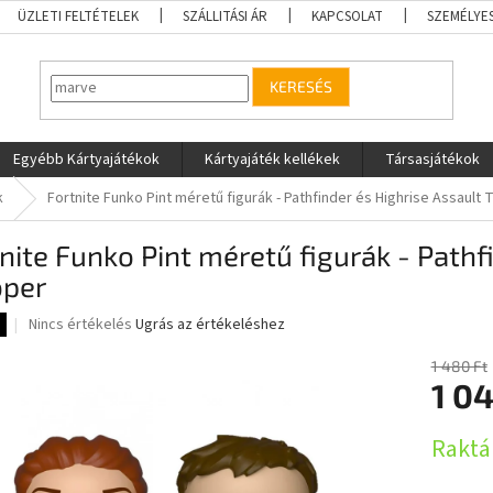
ÜZLETI FELTÉTELEK
SZÁLLITÁSI ÁR
KAPCSOLAT
SZEMÉLYE
KERESÉS
Egyébb Kártyajátékok
Kártyajáték kellékek
Társasjátékok
k
Fortnite Funko Pint méretű figurák - Pathfinder és Highrise Assault
nite Funko Pint méretű figurák - Pathf
oper
A
Nincs értékelés
Ugrás az értékeléshez
termék
átlagos
1 480 Ft
értékelése
1 04
5-
ből
Egységár
Raktá
0,0
csillag.