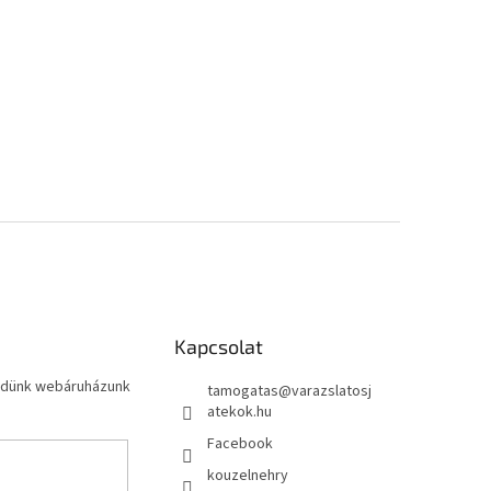
Kapcsolat
küldünk webáruházunk
tamogatas
@
varazslatosj
atekok.hu
Facebook
kouzelnehry