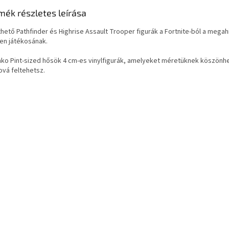
mék részletes leírása
hető Pathfinder és Highrise Assault Trooper figurák a Fortnite-ból a megahi
en játékosának.
nko Pint-sized hősök 4 cm-es vinylfigurák, amelyeket méretüknek köszönh
ová feltehetsz.