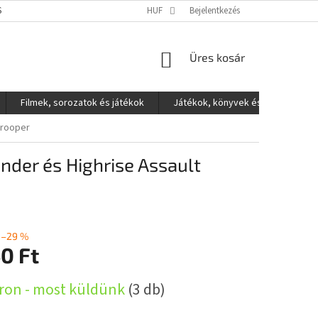
S ADATOK VÉDELME
HUF
Bejelentkezés
KOSÁR
Üres kosár
Filmek, sorozatok és játékok
Játékok, könyvek és egyéb
 Trooper
inder és Highrise Assault
–29 %
0 Ft
:
ron - most küldünk
(3 db)