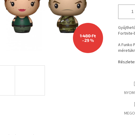
Gyűjthető
Fortnite-
1 480 Ft
–29 %
A Funko P
méretükn
Részlete
NYOM
MEGO