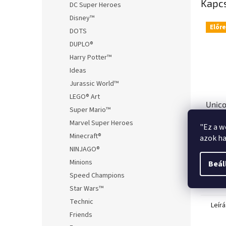
Kapc
DC Super Heroes
Disney™
Előr
DOTS
DUPLO®
Harry Potter™
Ideas
Jurassic World™
LEGO® Art
Unico
Super Mario™
Wind
Marvel Super Heroes
"Ez a w
Heral
Ren
Minecraft®
azok ha
Editi
NINJAGO®
3 27
Minions
Beál
Speed Champions
Star Wars™
Technic
Leírá
Friends