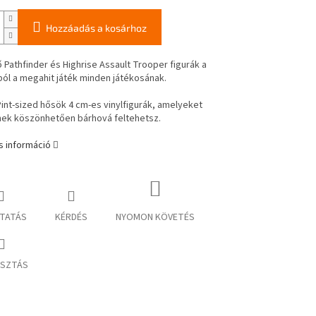
Hozzáadás a kosárhoz
 Pathfinder és Highrise Assault Trooper figurák a
ból a megahit játék minden játékosának.
int-sized hősök 4 cm-es vinylfigurák, amelyeket
ek köszönhetően bárhová feltehetsz.
s információ
TATÁS
KÉRDÉS
NYOMON KÖVETÉS
SZTÁS