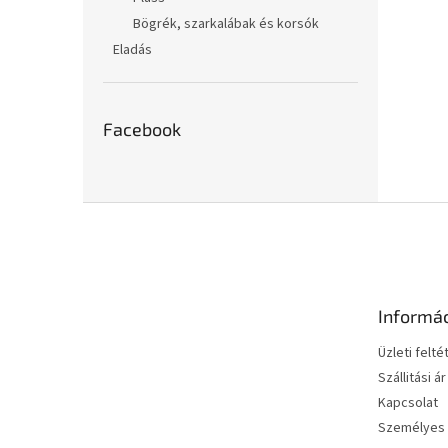
Bögrék, szarkalábak és korsók
Eladás
Facebook
L
á
b
l
é
Informá
c
Üzleti felté
Szállitási ár
Kapcsolat
Személyes 