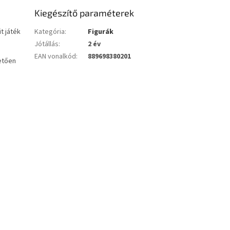
Kiegészítő paraméterek
t játék
Kategória
:
Figurák
Jótállás
:
2 év
EAN vonalkód
:
889698380201
etően