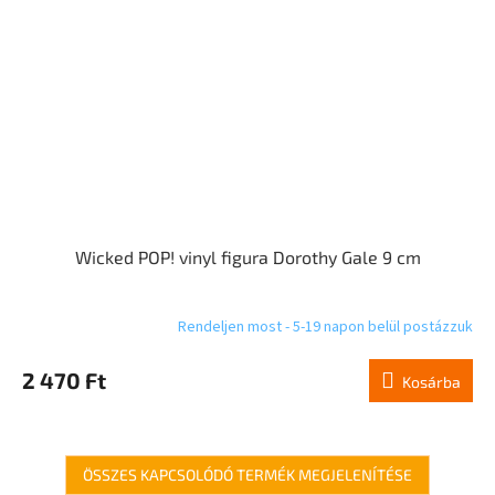
Wicked POP! vinyl figura Dorothy Gale 9 cm
Rendeljen most - 5-19 napon belül postázzuk
2 470 Ft
Kosárba
ÖSSZES KAPCSOLÓDÓ TERMÉK MEGJELENÍTÉSE