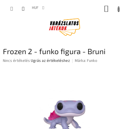
Ugrás
KOSÁR
a
HUF
fő
tartalomhoz
Frozen 2 - funko figura - Bruni
A
Nincs értékelés
Ugrás az értékeléshez
Márka:
Funko
termék
átlagos
értékelése
5-
ből
0,0
csillag.