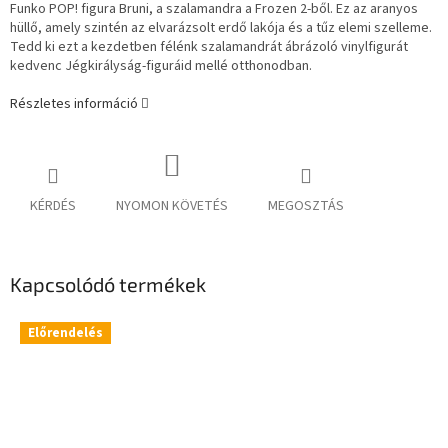
Funko POP! figura Bruni, a szalamandra a Frozen 2-ből. Ez az aranyos
hüllő, amely szintén az elvarázsolt erdő lakója és a tűz elemi szelleme.
Tedd ki ezt a kezdetben félénk szalamandrát ábrázoló vinylfigurát
kedvenc Jégkirályság-figuráid mellé otthonodban.
Részletes információ
KÉRDÉS
NYOMON KÖVETÉS
MEGOSZTÁS
Kapcsolódó termékek
Előrendelés