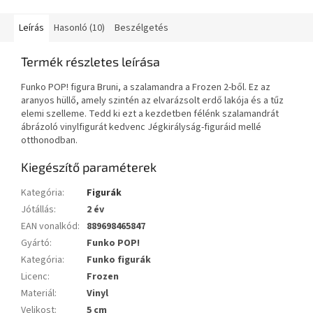
Leírás
Hasonló (10)
Beszélgetés
Termék részletes leírása
Funko POP! figura Bruni, a szalamandra a Frozen 2-ből. Ez az
aranyos hüllő, amely szintén az elvarázsolt erdő lakója és a tűz
elemi szelleme. Tedd ki ezt a kezdetben félénk szalamandrát
ábrázoló vinylfigurát kedvenc Jégkirályság-figuráid mellé
otthonodban.
Kiegészítő paraméterek
Kategória
:
Figurák
Jótállás
:
2 év
EAN vonalkód
:
889698465847
Gyártó
:
Funko POP!
Kategória
:
Funko figurák
Licenc
:
Frozen
Materiál
:
Vinyl
Velikost
:
5 cm