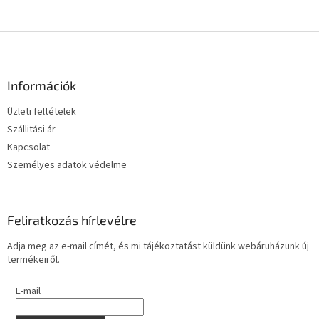
L
á
b
l
Információk
é
Üzleti feltételek
c
Szállitási ár
Kapcsolat
Személyes adatok védelme
Feliratkozás hírlevélre
Adja meg az e-mail címét, és mi tájékoztatást küldünk webáruházunk új
termékeiről.
E-mail