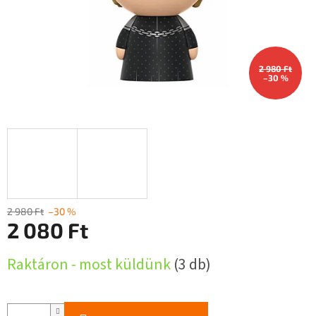
2 980 Ft
–30 %
2 980 Ft
–30 %
2 080 Ft
Egységár:
Raktáron - most küldünk
(3 db)