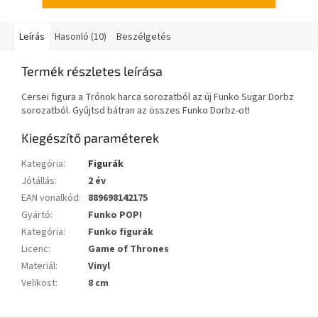
Leírás
Hasonló (10)
Beszélgetés
Termék részletes leírása
Cersei figura a Trónok harca sorozatból az új Funko Sugar Dorbz
sorozatból. Gyűjtsd bátran az összes Funko Dorbz-ot!
Kiegészítő paraméterek
Kategória
:
Figurák
Jótállás
:
2 év
EAN vonalkód
:
889698142175
Gyártó
:
Funko POP!
Kategória
:
Funko figurák
Licenc
:
Game of Thrones
Materiál
:
Vinyl
Velikost
:
8 cm