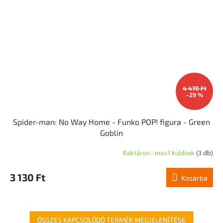
4 470 Ft
–29 %
Spider-man: No Way Home - Funko POP! figura - Green
Goblin
Raktáron - most küldünk
(3 db)
3 130 Ft
Kosárba
ÖSSZES KAPCSOLÓDÓ TERMÉK MEGJELENÍTÉSE