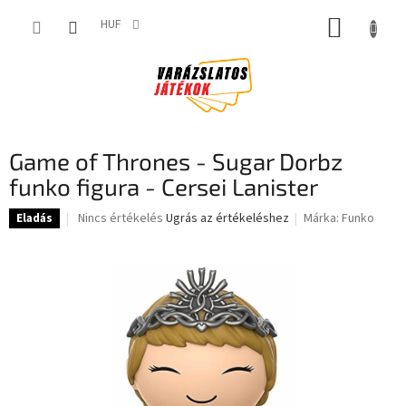
Ugrás
KOSÁR
a
HUF
fő
tartalomhoz
Game of Thrones - Sugar Dorbz
funko figura - Cersei Lanister
A
Nincs értékelés
Ugrás az értékeléshez
Márka:
Funko
Eladás
termék
átlagos
értékelése
5-
ből
0,0
csillag.