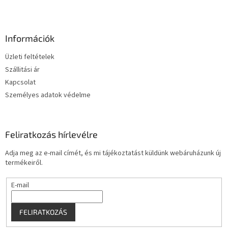
L
á
b
l
Információk
é
Üzleti feltételek
c
Szállitási ár
Kapcsolat
Személyes adatok védelme
Feliratkozás hírlevélre
Adja meg az e-mail címét, és mi tájékoztatást küldünk webáruházunk új
termékeiről.
E-mail
FELIRATKOZÁS