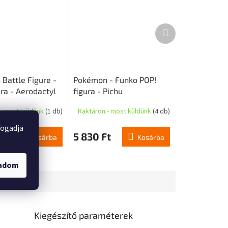
Következő
termék
Battle Figure -
Pokémon - Funko POP!
ra - Aerodactyl
figura - Pichu
- most küldünk
(1 db)
Raktáron - most küldünk
(4 db)
fogadja
t
5 830 Ft
Kosárba
Kosárba
gadom
Kiegészítő paraméterek