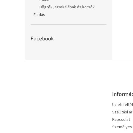
Bögrék, szarkalábak és korsók
Eladás
Facebook
L
á
b
l
é
Informá
c
Üzleti felté
Szállitási ár
Kapcsolat
Személyes 