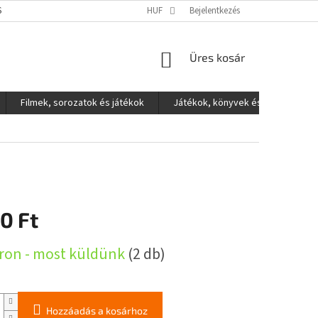
S ADATOK VÉDELME
HUF
Bejelentkezés
KOSÁR
Üres kosár
Filmek, sorozatok és játékok
Játékok, könyvek és egyéb
0 Ft
:
ron - most küldünk
(2 db)
Hozzáadás a kosárhoz