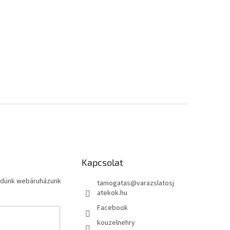
Kapcsolat
küldünk webáruházunk
tamogatas
@
varazslatosj
atekok.hu
Facebook
kouzelnehry