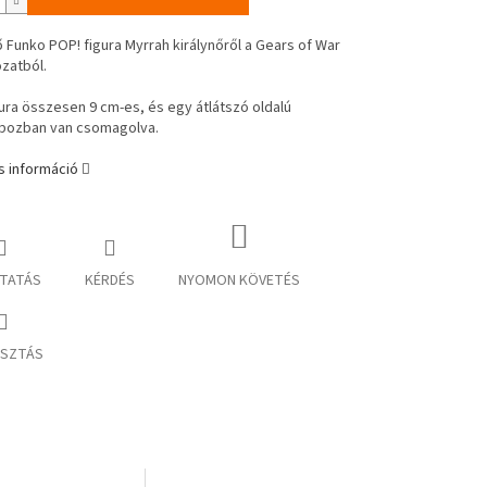
 Funko POP! figura Myrrah királynőről a Gears of War
zatból.
gura összesen 9 cm-es, és egy átlátszó oldalú
bozban van csomagolva.
s információ
TATÁS
KÉRDÉS
NYOMON KÖVETÉS
SZTÁS