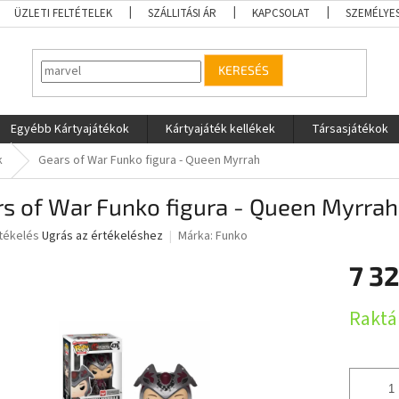
ÜZLETI FELTÉTELEK
SZÁLLITÁSI ÁR
KAPCSOLAT
SZEMÉLYE
KERESÉS
Egyébb Kártyajátékok
Kártyajáték kellékek
Társasjátékok
k
Gears of War Funko figura - Queen Myrrah
s of War Funko figura - Queen Myrrah
rtékelés
Ugrás az értékeléshez
Márka:
Funko
7 32
ése
Egységár
Raktá