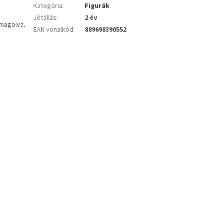
Kategória
:
Figurák
Jótállás
:
2 év
omagolva.
EAN vonalkód
:
889698390552