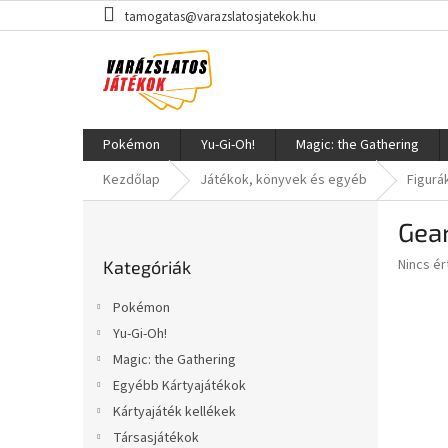
Ugrás
tamogatas@varazslatosjatekok.hu
a
fő
tartalomhoz
Pokémon
Yu-Gi-Oh!
Magic: the Gathering
Kezdőlap
Játékok, könyvek és egyéb
Figurá
O
Gear
l
Kategóriák
d
A
Nincs é
Kategóriák
átugrása
a
termék
l
átlagos
Pokémon
s
értékel
Yu-Gi-Oh!
5-
ó
ből
Magic: the Gathering
p
0,0
a
Egyébb Kártyajátékok
csillag.
n
Kártyajáték kellékek
e
Társasjátékok