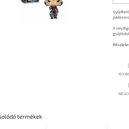
Gyűjthető
játéksoro
A vinylfi
gyűjtődo
Részlete
NYOM
MEGO
solódó termékek