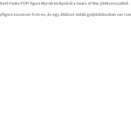
thető Funko POP! figura Myrrah királynőről a Gears of War játéksorozatból.
nylfigura összesen 9 cm-es, és egy átlátszó oldalú gyűjtődobozban van cs