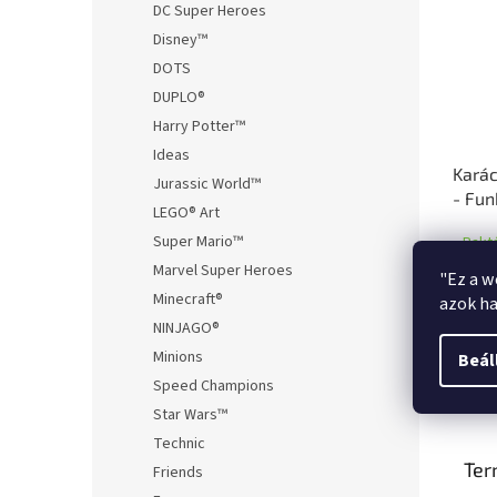
DC Super Heroes
Disney™
DOTS
DUPLO®
Harry Potter™
Ideas
Karác
Jurassic World™
- Fun
LEGO® Art
Oogie
Super Mario™
Rakt
Marvel Super Heroes
"Ez a w
5 83
Minecraft®
azok ha
NINJAGO®
Minions
Beál
Speed Champions
Leírá
Star Wars™
Technic
Ter
Friends