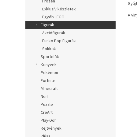
Frozen
Gyűj
Exkluzív készletek
A vi
Egyéb LEGO
Figurák
Akciófigurák
Funko Pop Figurák
Sokkok
Sportolók
Könyvek
Pokémon
Fortnite
Minecraft
Nerf
Puzzle
CreArt
Play-Doh
Rejtvények
Plüss