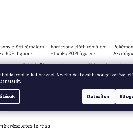
sony előtti rémálom
Karácsony előtti rémálom
Pokémon 
ko POP! figura -
- Funko POP! figura -
Akciófigu
 Boogie Boogie
Télapó Jack Skellington
áron - most küldünk
(3 db)
Raktáron - most küldünk
(4 db)
Raktáron 
(DIY)
eboldal cookie-kat használ. A weboldal további böngészésével el
0 Ft
4 770 Ft
6 710 F
Kosárba
Kosárba
sználatát."
lítások
Elutasítom
Elfo
s
Hasonló (10)
Beszélgetés
mék részletes leírása