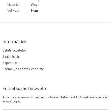
Materiál
:
Vinyl
Velikost
:
9 cm
L
á
b
l
Információk
é
Üzleti feltételek
c
Szállitási ár
Kapcsolat
Személyes adatok védelme
Feliratkozás hírlevélre
Adja meg az e-mail címét, és mi tájékoztatást küldünk webáruházunk új
termékeiről.