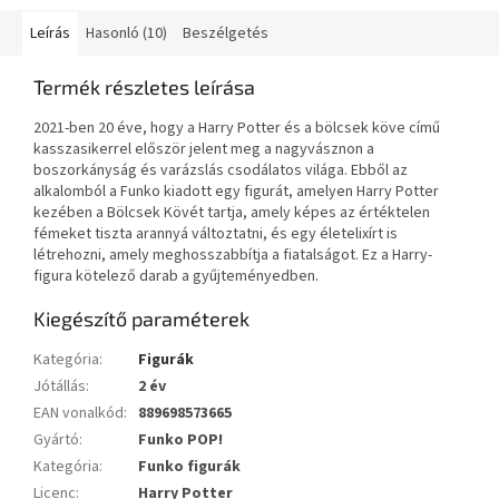
Leírás
Hasonló (10)
Beszélgetés
Termék részletes leírása
2021-ben 20 éve, hogy a Harry Potter és a bölcsek köve című
kasszasikerrel először jelent meg a nagyvásznon a
boszorkányság és varázslás csodálatos világa. Ebből az
alkalomból a Funko kiadott egy figurát, amelyen Harry Potter
kezében a Bölcsek Kövét tartja, amely képes az értéktelen
fémeket tiszta arannyá változtatni, és egy életelixírt is
létrehozni, amely meghosszabbítja a fiatalságot. Ez a Harry-
figura kötelező darab a gyűjteményedben.
Kiegészítő paraméterek
Kategória
:
Figurák
Jótállás
:
2 év
EAN vonalkód
:
889698573665
Gyártó
:
Funko POP!
Kategória
:
Funko figurák
Licenc
:
Harry Potter