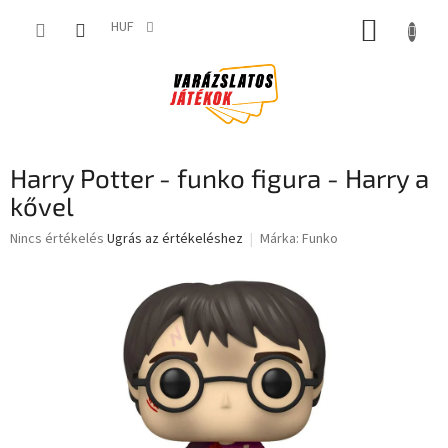
Ugrás
KOSÁR
a
HUF
fő
tartalomhoz
Harry Potter - funko figura - Harry a
kővel
A
Nincs értékelés
Ugrás az értékeléshez
Márka:
Funko
termék
átlagos
értékelése
5-
ből
0,0
csillag.