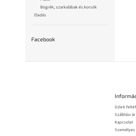
Bögrék, szarkalábak és korsók
Eladás
Facebook
L
á
b
l
é
Informá
c
Üzleti felté
Szállitási ár
Kapcsolat
Személyes 