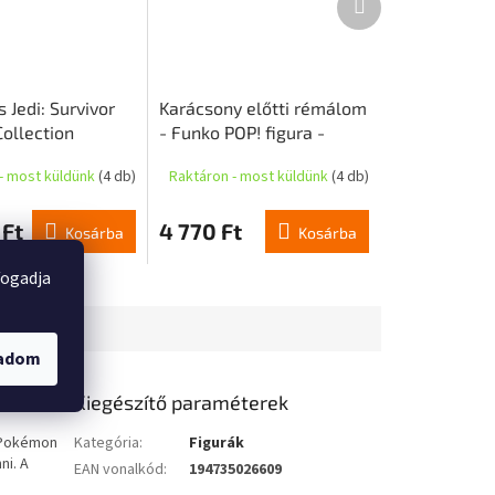
termék
 Jedi: Survivor
Karácsony előtti rémálom
ollection
- Funko POP! figura -
k akciófigura
Télapó Jack Skellington
- most küldünk
(4 db)
Raktáron - most küldünk
(4 db)
 3-Pack Special
(DIY)
 Ft
4 770 Ft
Kosárba
Kosárba
fogadja
gadom
Kiegészítő paraméterek
ú Pokémon
Kategória
:
Figurák
ni. A
EAN vonalkód
:
194735026609