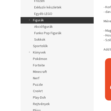
Frozen
- Kor
Exkluzív készletek
- da
Egyéb LEGO
Figurák
Mére
Akciófigurák
- Ma
Funko Pop Figurák
- Ho
Sokkok
- Szé
Sportolók
Add 
Könyvek
Pokémon
Fortnite
Minecraft
Nerf
Puzzle
CreArt
Play-Doh
Rejtvények
Plüss