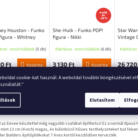
4 470
Ft
–29 %
ey Houston - Funko
She-Hulk - Funko POP!
Star Wars
figura - Whitney
figura - Nikki
Vintage C
on (How Will I
Játékoso
áron - most küldünk
(5 db)
Raktáron - most küldünk
(6 db)
Raktáron 
)
készlet -
0 Ft
3 130 Ft
26 720
Kosárba
Kosárba
eboldal cookie-kat használ. A weboldal további böngészésével el
sználatát."
s
Hasonló (10)
Beszélgetés
lítások
Elutasítom
Elfo
mék részletes leírása
l az Eevee készlettel még nagyobb csatákat építhetsz! Ez a normál típus
 mint 13 cm (4 inch) magas, és különböző hősies testhelyzeteket tud felven
er Builders építőjátékokat 7 éves kortól kezdődően tervezték.