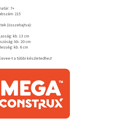
határ: 7+
rabszám: 215
tek (összehajtva):
gasság: kb. 13 cm
sszúság: kb. 20 cm
lesség: kb. 6 cm
Eevee-t a többi készletedhez!