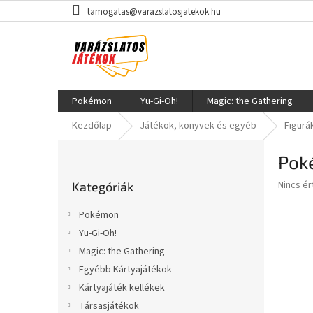
Ugrás
tamogatas@varazslatosjatekok.hu
a
fő
tartalomhoz
Pokémon
Yu-Gi-Oh!
Magic: the Gathering
Kezdőlap
Játékok, könyvek és egyéb
Figurá
O
Pok
l
Kategóriák
d
A
Nincs é
Kategóriák
átugrása
a
termék
l
átlagos
Pokémon
s
értékel
Yu-Gi-Oh!
5-
ó
ből
Magic: the Gathering
p
0,0
a
Egyébb Kártyajátékok
csillag.
n
Kártyajáték kellékek
e
Társasjátékok