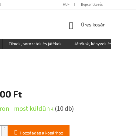
S ADATOK VÉDELME
HUF
Bejelentkezés
KOSÁR
Üres kosár
Filmek, sorozatok és játékok
Játékok, könyvek és egyéb
300 Ft
:
ron - most küldünk
(10 db)
Hozzáadás a kosárhoz