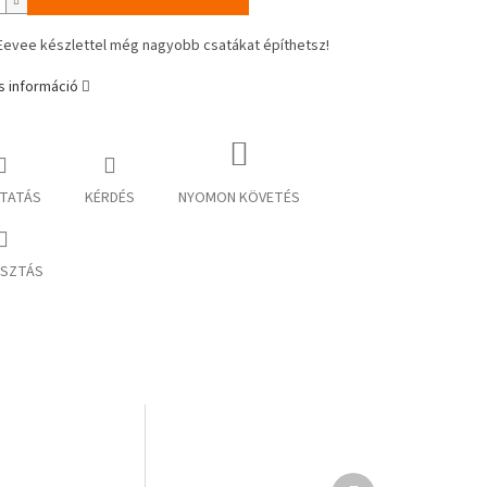
 Eevee készlettel még nagyobb csatákat építhetsz!
s információ
TATÁS
KÉRDÉS
NYOMON KÖVETÉS
SZTÁS
Következő