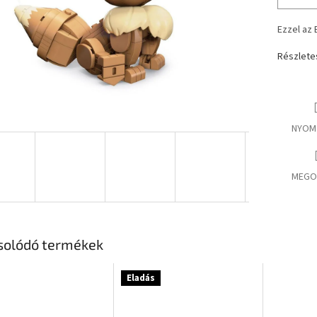
Ezzel az
Részlete
NYOM
MEGO
solódó termékek
Eladás