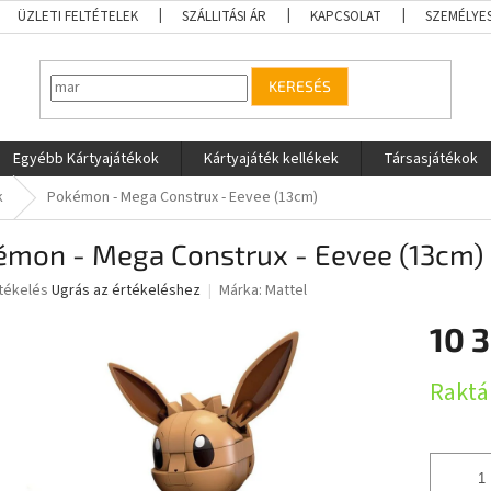
ÜZLETI FELTÉTELEK
SZÁLLITÁSI ÁR
KAPCSOLAT
SZEMÉLYE
KERESÉS
Egyébb Kártyajátékok
Kártyajáték kellékek
Társasjátékok
k
Pokémon - Mega Construx - Eevee (13cm)
émon - Mega Construx - Eevee (13cm)
rtékelés
Ugrás az értékeléshez
Márka:
Mattel
10 
ése
Egységár
Raktá