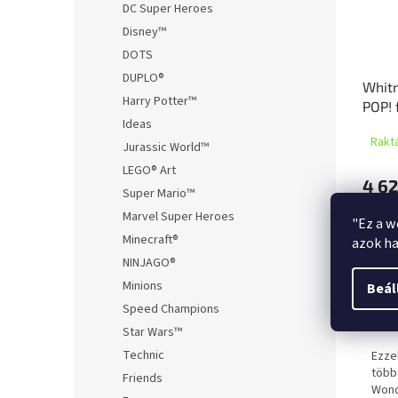
DC Super Heroes
Disney™
DOTS
DUPLO®
Whitn
Harry Potter™
POP! 
Ideas
Houst
Rakt
Know
Jurassic World™
LEGO® Art
4 62
Super Mario™
Marvel Super Heroes
"Ez a w
Minecraft®
azok ha
NINJAGO®
Leírá
Minions
Beál
Speed Champions
Ter
Star Wars™
Technic
Ezze
több
Friends
Wond