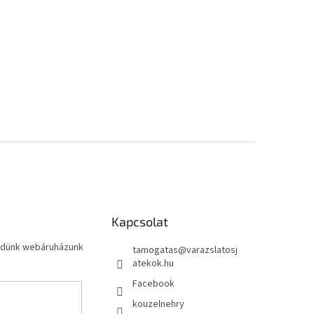
Kapcsolat
küldünk webáruházunk
tamogatas
@
varazslatosj
atekok.hu
Facebook
kouzelnehry