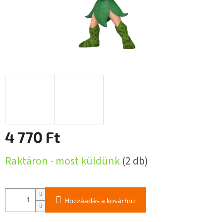
4 770 Ft
Egységár:
Raktáron - most küldünk
(2 db)
Hozzáadás a kosárhoz