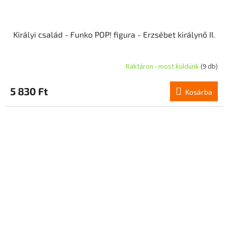
Királyi család - Funko POP! figura - Erzsébet királynő II.
Raktáron - most küldünk
(9 db)
5 830 Ft
Kosárba