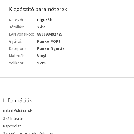
Kiegészítő paraméterek
Kategória
:
Figurák
Jótállás
:
2 év
EAN vonalkód
:
889698492775
Gyártó
:
Funko POP!
Kategória
:
Funko figurák
Materiál
:
Vinyl
Velikost
:
9 cm
L
á
b
l
Információk
é
Üzleti feltételek
c
Szállitási ár
Kapcsolat
Személyes adatok védelme