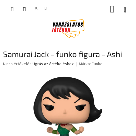
Ugrás
KOSÁR
a
HUF
fő
tartalomhoz
Samurai Jack - funko figura - Ashi
A
Nincs értékelés
Ugrás az értékeléshez
Márka:
Funko
termék
átlagos
értékelése
5-
ből
0,0
csillag.