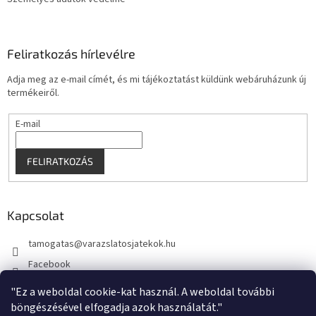
Feliratkozás hírlevélre
Adja meg az e-mail címét, és mi tájékoztatást küldünk webáruházunk új
termékeiről.
E-mail
FELIRATKOZÁS
Kapcsolat
tamogatas
@
varazslatosjatekok.hu
Facebook
kouzelnehry
"Ez a weboldal cookie-kat használ. A weboldal további
böngészésével elfogadja azok használatát."