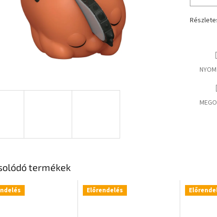
Részlete
NYOM
MEGO
solódó termékek
endelés
Előrendelés
Előrende