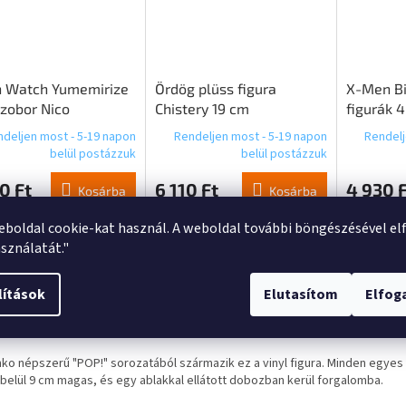
h Watch Yumemirize
Ördög plüss figura
X-Men Bit
zobor Nico
Chistery 19 cm
figurák 
suki 11 cm
w/CH 2,
deljen most - 5-19 napon
Rendeljen most - 5-19 napon
Rendelj
belül postázzuk
belül postázzuk
0 Ft
6 110 Ft
4 930 F
Kosárba
Kosárba
eboldal cookie-kat használ. A weboldal további böngészésével el
sználatát."
s
Hasonló (10)
Beszélgetés
lítások
Elutasítom
Elfo
mék részletes leírása
nko népszerű "POP!" sorozatából származik ez a vinyl figura. Minden egyes 
lbelül 9 cm magas, és egy ablakkal ellátott dobozban kerül forgalomba.