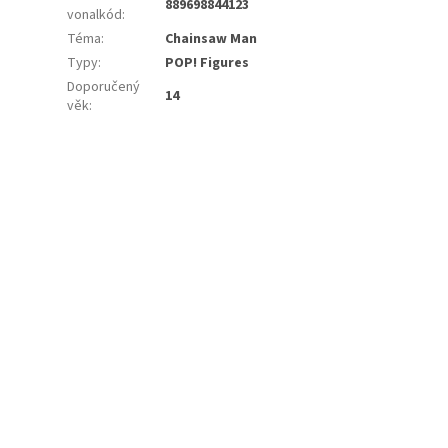
889698844123
vonalkód
:
Téma
:
Chainsaw Man
Typy
:
POP! Figures
Doporučený
14
věk
: