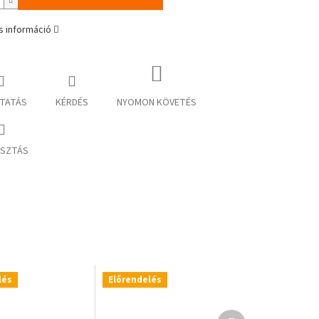
s információ
TATÁS
KÉRDÉS
NYOMON KÖVETÉS
SZTÁS
lés
Előrendelés
Következő