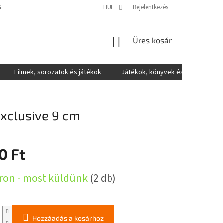
S ADATOK VÉDELME
HUF
Bejelentkezés
KOSÁR
Üres kosár
Filmek, sorozatok és játékok
Játékok, könyvek és egyéb
xclusive 9 cm
0 Ft
:
ron - most küldünk
(2 db)
Hozzáadás a kosárhoz