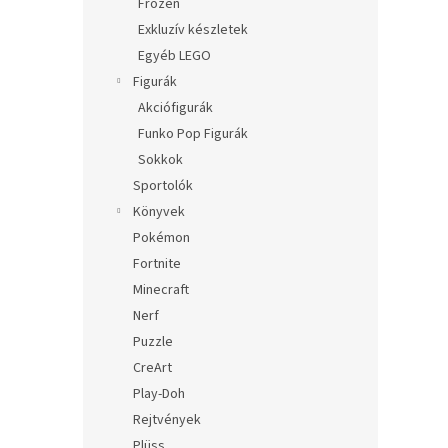
Frozen
Exkluzív készletek
Egyéb LEGO
Figurák
Akciófigurák
Funko Pop Figurák
Sokkok
Sportolók
Könyvek
Pokémon
Fortnite
Minecraft
Nerf
Puzzle
CreArt
Play-Doh
Rejtvények
Plüss