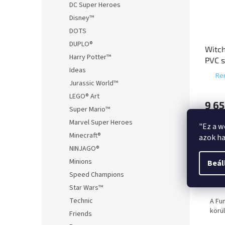
DC Super Heroes
Disney™
DOTS
DUPLO®
Witc
Harry Potter™
PVC s
Ideas
Wakat
Ren
Jurassic World™
LEGO® Art
9 65
Super Mario™
Marvel Super Heroes
"Ez a w
Minecraft®
azok ha
NINJAGO®
Leírá
Minions
Beál
Speed Champions
Ter
Star Wars™
Technic
A Fu
körü
Friends