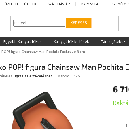
ÜZLETI FELTÉTELEK
SZÁLLITÁSI ÁR
KAPCSOLAT
SZEMÉLYE
KERESÉS
Egyébb Kártyajátékok
Kártyajáték kellékek
Társasjátékok
 POP! figura Chainsaw Man Pochita Exclusive 9 cm
o POP! figura Chainsaw Man Pochita E
rtékelés
Ugrás az értékeléshez
Márka:
Funko
6 71
ése
Egységár
Raktá