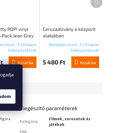
termék
ty POP! vinyl
Ceruzaállvány a központ
4-Pack Jean Grey
alakjában
5 cm
en most - 5-19 napon
Rendeljen most - 5-19 napon
belül postázzuk
belül postázzuk
t
5 480 Ft
Kosárba
Kosárba
fogadja
gadom
Kiegészítő paraméterek
figura
Filmek, sorozatok és
Kategória
:
játékok
EAN