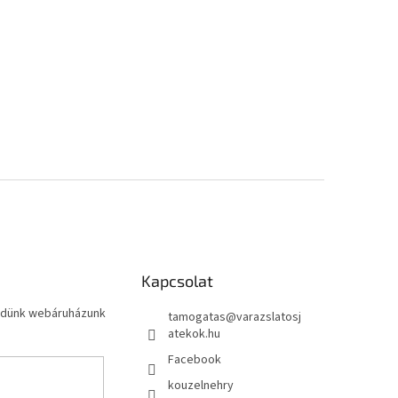
Kapcsolat
küldünk webáruházunk
tamogatas
@
varazslatosj
atekok.hu
Facebook
kouzelnehry