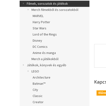
l
Filmek, sorozatok és játékok
Merch filmekből és sorozatokból
MARVEL
Harry Potter
Star Wars
Lord of the Rings
Disney
DC Comics
Anime és manga
Merch a játékokból
Játékok, könyvek és egyéb
LEGO
Architecture
Kapc
Batman™
City
Előr
Classic
Creator