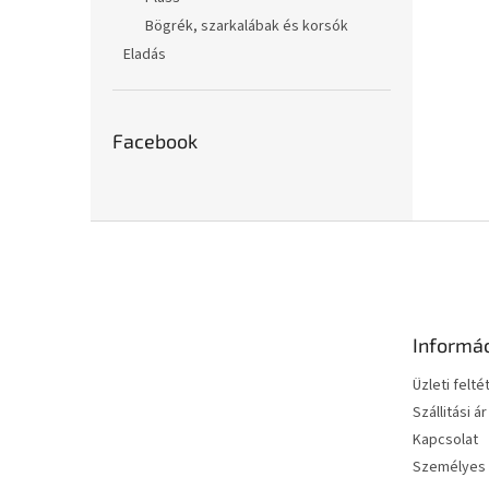
Bögrék, szarkalábak és korsók
Eladás
Facebook
L
á
b
l
é
Informá
c
Üzleti felté
Szállitási ár
Kapcsolat
Személyes 