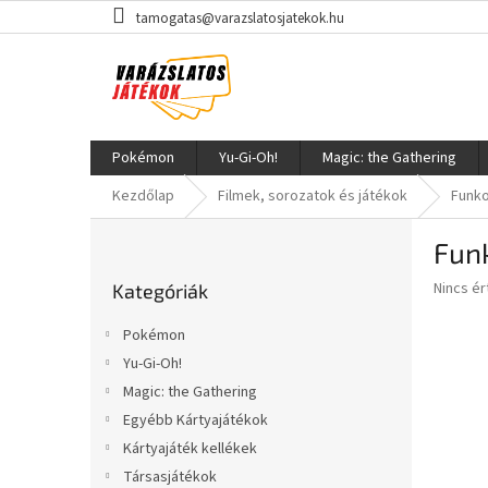
Ugrás
tamogatas@varazslatosjatekok.hu
a
fő
tartalomhoz
Pokémon
Yu-Gi-Oh!
Magic: the Gathering
Kezdőlap
Filmek, sorozatok és játékok
Funko
O
Funk
l
Kategóriák
d
A
Nincs é
Kategóriák
átugrása
a
termék
l
átlagos
Pokémon
s
értékel
Yu-Gi-Oh!
5-
ó
ből
Magic: the Gathering
p
0,0
a
Egyébb Kártyajátékok
csillag.
n
Kártyajáték kellékek
e
Társasjátékok