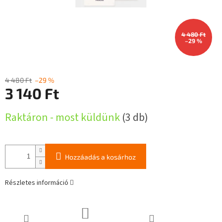
4 480 Ft
–29 %
4 480 Ft
–29 %
3 140 Ft
Egységár:
Raktáron - most küldünk
(3 db)
Hozzáadás a kosárhoz
Részletes információ