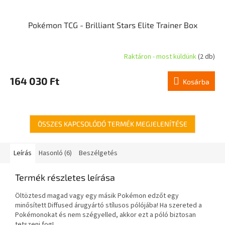
Pokémon TCG - Brilliant Stars Elite Trainer Box
Raktáron - most küldünk
(2 db)
A
termék
átlagos
164 030 Ft
Kosárba
értékelése
5-
ből
5,0
csillag.
ÖSSZES KAPCSOLÓDÓ TERMÉK MEGJELENÍTÉSE
Leírás
Hasonló (6)
Beszélgetés
Termék részletes leírása
Öltöztesd magad vagy egy másik Pokémon edzőt egy
minősített Diffused árugyártó stílusos pólójába! Ha szereted a
Pokémonokat és nem szégyelled, akkor ezt a póló biztosan
tetszeni fog!