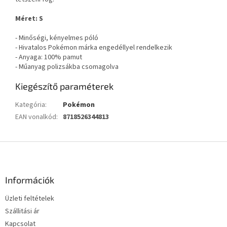
Méret: S
- Minőségi, kényelmes póló
- Hivatalos Pokémon márka engedéllyel rendelkezik
- Anyaga: 100% pamut
- Műanyag polizsákba csomagolva
Kiegészítő paraméterek
Kategória
:
Pokémon
EAN vonalkód
:
8718526344813
L
á
b
l
Információk
é
Üzleti feltételek
c
Szállitási ár
Kapcsolat