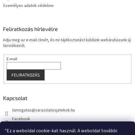
Személyes adatok védelme
Feliratkozás hírlevélre
Adja meg az e-mail címét, és mi tájékoztatást küldünk webáruházunk új
termékeiről.
E-mail
FELIRATKOZÁS
Kapcsolat
tamogatas
@
varazslatosjatekok.hu
Facebook
kouzelnehry
"Ez a weboldal cookie-kat használ. A weboldal további