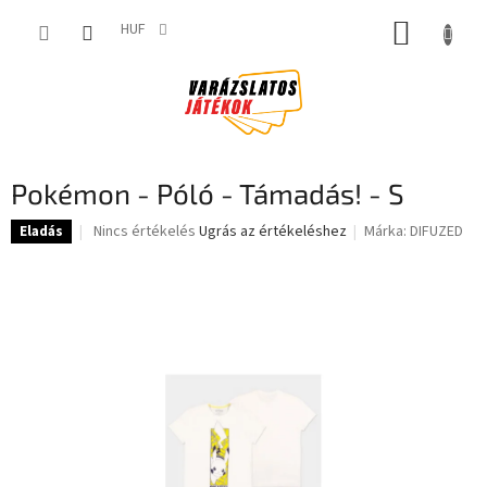
Ugrás
KOSÁR
a
HUF
fő
tartalomhoz
Pokémon - Póló - Támadás! - S
A
Nincs értékelés
Ugrás az értékeléshez
Márka:
DIFUZED
Eladás
termék
átlagos
értékelése
5-
ből
0,0
csillag.