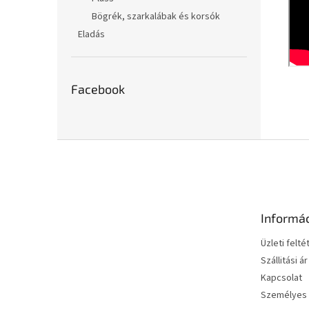
Bögrék, szarkalábak és korsók
Eladás
Facebook
L
á
b
l
é
Informá
c
Üzleti felté
Szállitási ár
Kapcsolat
Személyes 