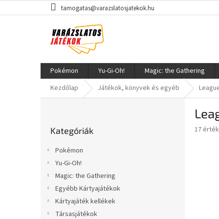
Ugrás
tamogatas@varazslatosjatekok.hu
a
fő
tartalomhoz
Pokémon
Yu-Gi-Oh!
Magic: the Gathering
Kezdőlap
Játékok, könyvek és egyéb
League
O
Leag
l
Kategóriák
d
A
17 érté
Kategóriák
átugrása
a
termék
l
átlagos
Pokémon
s
értékel
Yu-Gi-Oh!
5-
ó
ből
Magic: the Gathering
p
3,2
a
Egyébb Kártyajátékok
csillag.
n
Kártyajáték kellékek
e
Társasjátékok