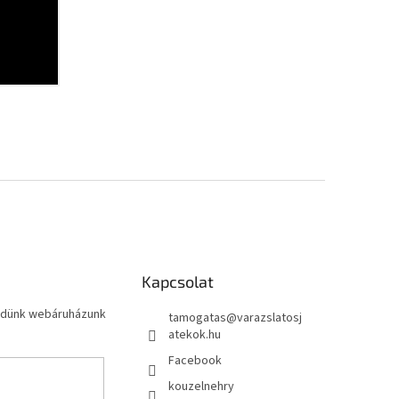
Kapcsolat
küldünk webáruházunk
tamogatas
@
varazslatosj
atekok.hu
Facebook
kouzelnehry