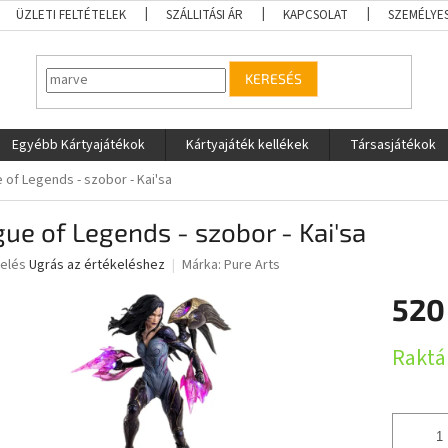
ÜZLETI FELTÉTELEK
SZÁLLITÁSI ÁR
KAPCSOLAT
SZEMÉLYE
KERESÉS
Egyébb Kártyajátékok
Kártyajáték kellékek
Társasjátékok
 of Legends - szobor - Kai'sa
ue of Legends - szobor - Kai'sa
kelés
Ugrás az értékeléshez
Márka:
Pure Arts
520
ése
Egységár
Raktá