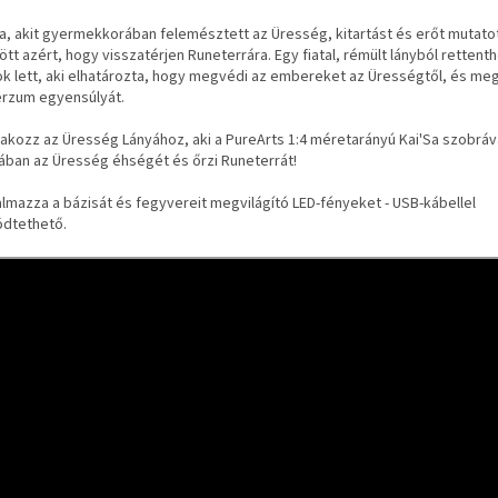
Sa, akit gyermekkorában felemésztett az Üresség, kitartást és erőt mutato
tt azért, hogy visszatérjen Runeterrára. Egy fiatal, rémült lányból rettent
ok lett, aki elhatározta, hogy megvédi az embereket az Ürességtől, és me
erzum egyensúlyát.
lakozz az Üresség Lányához, aki a PureArts 1:4 méretarányú Kai'Sa szobráva
ában az Üresség éhségét és őrzi Runeterrát!
almazza a bázisát és fegyvereit megvilágító LED-fényeket - USB-kábellel
dtethető.