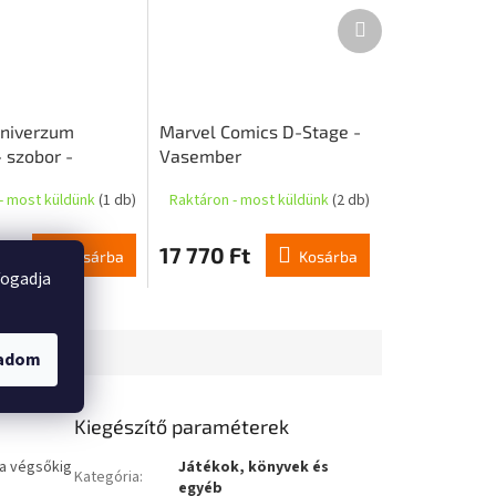
Következő
termék
niverzum
Marvel Comics D-Stage -
 szobor -
Vasember
Renewal Edition
- most küldünk
(1 db)
Raktáron - most küldünk
(2 db)
 Ft
17 770 Ft
Kosárba
Kosárba
fogadja
gadom
Kiegészítő paraméterek
 a végsőkig
Játékok, könyvek és
Kategória
:
egyéb