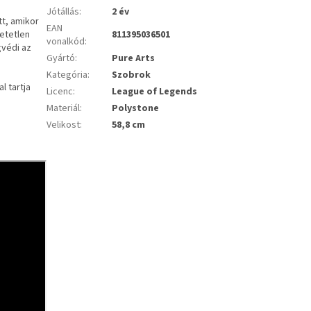
Jótállás
:
2 év
tt, amikor
EAN
hetetlen
811395036501
vonalkód
:
gvédi az
Gyártó
:
Pure Arts
Kategória
:
Szobrok
l tartja
Licenc
:
League of Legends
Materiál
:
Polystone
Velikost
:
58,8 cm