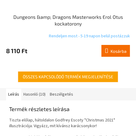
Dungeons &amp; Dragons Masterworks Erol Otus
kockatorony
Rendeljen most - 5-19 napon belül postázzuk
8 110 Ft
Kosárba
ÖSSZES KAPCSOLÓDÓ TERMÉK MEGJELENÍTÉSE
Leírás
Hasonló (10)
Beszélgetés
Termék részletes leírása
Tiszta előlap, hátoldalon Godfrey Escoty "Christmas 2021"
illusztrációja. Vigyázz, mit kívánsz karácsonykor!