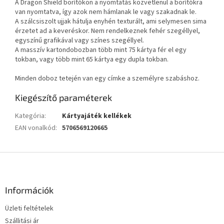
A Dragon Shield borítókon a nyomtatás közvetlenül a borítókra
van nyomtatva, így azok nem hámlanak le vagy szakadnak le.
A szálcsiszolt ujjak hátulja enyhén texturált, ami selymesen sima
érzetet ad a keveréskor. Nem rendelkeznek fehér szegéllyel,
egyszínű grafikával vagy színes szegéllyel.
A masszív kartondobozban több mint 75 kártya fér el egy
tokban, vagy több mint 65 kártya egy dupla tokban.
Minden doboz tetején van egy címke a személyre szabáshoz.
Kiegészítő paraméterek
Kategória
:
Kártyajáték kellékek
EAN vonalkód
:
5706569120665
L
á
b
l
Információk
é
Üzleti feltételek
c
Szállitási ár