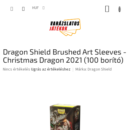
Ugrás
KOSÁR
a
HUF
fő
tartalomhoz
Dragon Shield Brushed Art Sleeves -
Christmas Dragon 2021 (100 borító)
A
Nincs értékelés
Ugrás az értékeléshez
Márka:
Dragon Shield
termék
átlagos
értékelése
5-
ből
0,0
csillag.