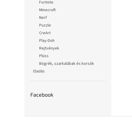
Fortnite
Minecraft
Nerf
Puzzle
CreArt
Play-Doh
Rejtvények
Plüss
Bögrék, szarkalábak és korsók
Eladás
Facebook
L
á