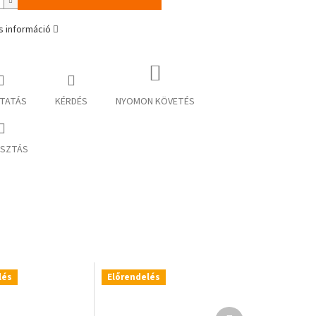
s információ
TATÁS
KÉRDÉS
NYOMON KÖVETÉS
SZTÁS
lés
Előrendelés
Következő