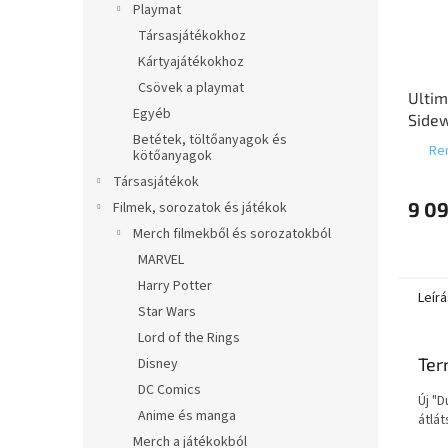
Playmat
Társasjátékokhoz
Kártyajátékokhoz
Csövek a playmat
Ultim
Egyéb
Sidew
Betétek, töltőanyagok és
Xenos
Ren
kötőanyagok
Gathe
Társasjátékok
Eclip
9 09
Unc
Filmek, sorozatok és játékok
Merch filmekből és sorozatokból
MARVEL
Harry Potter
Leírá
Star Wars
Lord of the Rings
Ter
Disney
DC Comics
Új "D
Anime és manga
átlá
Merch a játékokból