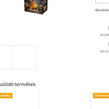
Részlete
NYOM
MEGO
solódó termékek
endelés
Előrende