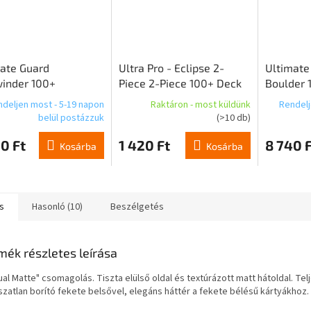
ate Guard
Ultra Pro - Eclipse 2-
Ultimate
inder 100+
Piece 2-Piece 100+ Deck
Boulder 
kin Magic: The
Box Forest Green
helyek - 
deljen most - 5-19 napon
Raktáron - most küldünk
Rendelj
ring "Lorwyn
belül postázzuk
(>10 db)
sed" - Multicolor
0 Ft
1 420 Ft
8 740 F
ommon
Kosárba
Kosárba
s
Hasonló (10)
Beszélgetés
mék részletes leírása
ual Matte" csomagolás. Tiszta elülső oldal és textúrázott matt hátoldal. Tel
tszatlan borító fekete belsővel, elegáns háttér a fekete bélésű kártyákhoz.