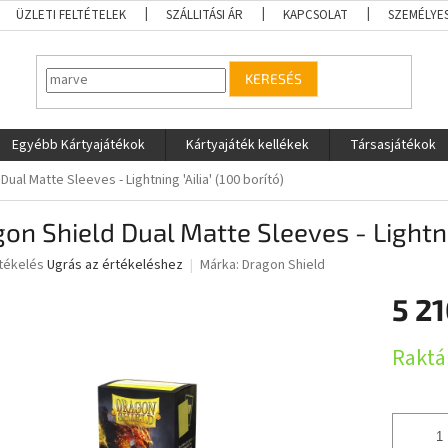
ÜZLETI FELTÉTELEK
SZÁLLITÁSI ÁR
KAPCSOLAT
SZEMÉLYE
KERESÉS
Egyébb Kártyajátékok
Kártyajáték kellékek
Társasjátékok
Dual Matte Sleeves - Lightning 'Ailia' (100 borító)
on Shield Dual Matte Sleeves - Lightnin
rtékelés
Ugrás az értékeléshez
Márka:
Dragon Shield
5 21
ése
Egységár
Raktá