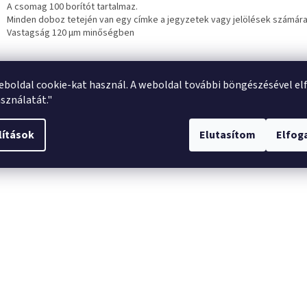
A csomag 100 borítót tartalmaz.
Minden doboz tetején van egy címke a jegyzetek vagy jelölések számára
Vastagság 120 μm minőségben
eboldal cookie-kat használ. A weboldal további böngészésével el
sználatát."
lítások
Elutasítom
Elfo