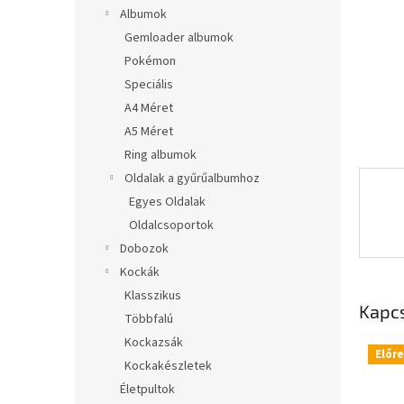
l
Albumok
Gemloader albumok
Pokémon
Speciális
A4 Méret
A5 Méret
Ring albumok
Oldalak a gyűrűalbumhoz
Egyes Oldalak
Oldalcsoportok
Dobozok
Kockák
Klasszikus
Kapc
Többfalú
Kockazsák
Előr
Kockakészletek
Életpultok