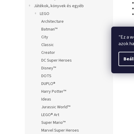
Játékok, könyvek és egyéb
LEGO
Architecture
Batman™
"Ez a w
City
azok ha
Classic
Creator
Beál
DC Super Heroes
Disney™
DOTS
DUPLO®
Harry Potter™
Ideas
Jurassic World™
LEGO® Art
Super Mario™
Marvel Super Heroes