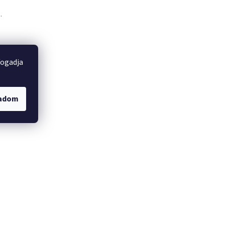
.
fogadja
gadom