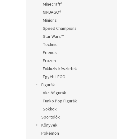
Minecraft®
NINJAGO®
Minions
Speed Champions
Star Wars™
Technic
Friends
Frozen
Exkluzív készletek
Egyéb LEGO
Figurák
Akciófigurák
Funko Pop Figurák
Sokkok
Sportolók
Könyvek
Pokémon