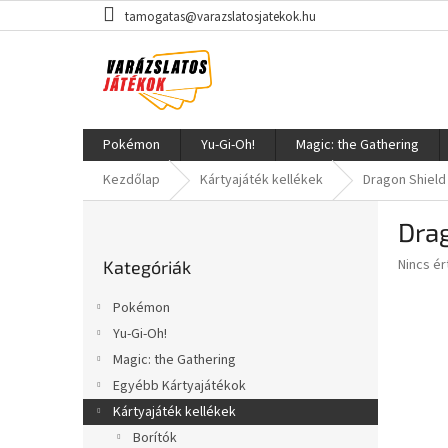
Ugrás
tamogatas@varazslatosjatekok.hu
a
fő
tartalomhoz
Pokémon
Yu-Gi-Oh!
Magic: the Gathering
Kezdőlap
Kártyajáték kellékek
Dragon Shield 
O
Drag
l
Kategóriák
d
A
Nincs é
Kategóriák
átugrása
a
termék
l
átlagos
Pokémon
s
értékel
Yu-Gi-Oh!
5-
ó
ből
Magic: the Gathering
p
0,0
a
Egyébb Kártyajátékok
csillag.
n
Kártyajáték kellékek
e
Borítók