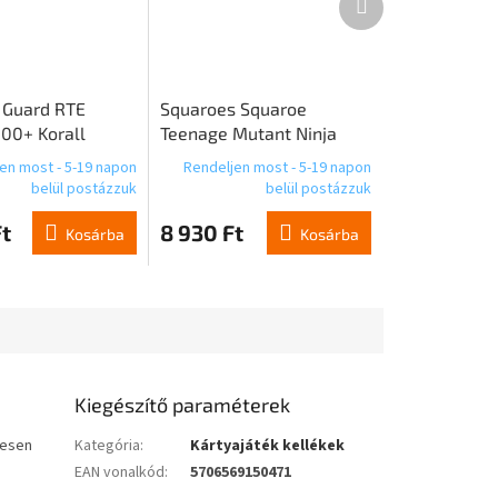
termék
 Guard RTE
Squaroes Squaroe
100+ Korall
Teenage Mutant Ninja
Coralline Eden
Turtles™ NT016 - Action
en most - 5-19 napon
Rendeljen most - 5-19 napon
Mode Raphael
belül postázzuk
belül postázzuk
t
8 930 Ft
Kosárba
Kosárba
Kiegészítő paraméterek
jesen
Kategória
:
Kártyajáték kellékek
EAN vonalkód
:
5706569150471