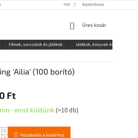
S ADATOK VÉDELME
HUF
Bejelentkezés
KOSÁR
Üres kosár
Filmek, sorozatok és játékok
Játékok, könyvek és egyéb
g 'Ailia' (100 borító)
0 Ft
:
ron - most küldünk
(>10 db)
Hozzáadás a kosárhoz