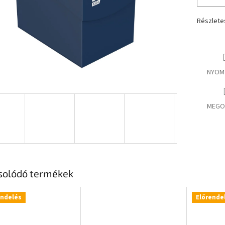
Részlete
NYOM
MEGO
solódó termékek
endelés
Előrende