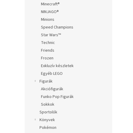
Minecraft®
NINJAGO®
Minions
Speed Champions
Star Wars™
Technic
Friends
Frozen
Exkluzív készletek
Egyéb LEGO
Figurák
Akciófigurák
Funko Pop Figurák
Sokkok
Sportolók
Könyvek
Pokémon