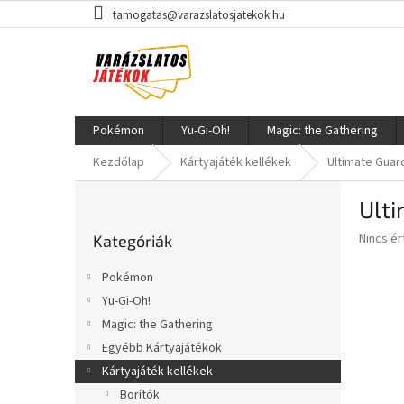
Ugrás
tamogatas@varazslatosjatekok.hu
a
fő
tartalomhoz
Pokémon
Yu-Gi-Oh!
Magic: the Gathering
Kezdőlap
Kártyajáték kellékek
Ultimate Guar
O
Ulti
l
Kategóriák
d
A
Nincs é
Kategóriák
átugrása
a
termék
l
átlagos
Pokémon
s
értékel
Yu-Gi-Oh!
5-
ó
ből
Magic: the Gathering
p
0,0
a
Egyébb Kártyajátékok
csillag.
n
Kártyajáték kellékek
e
Borítók