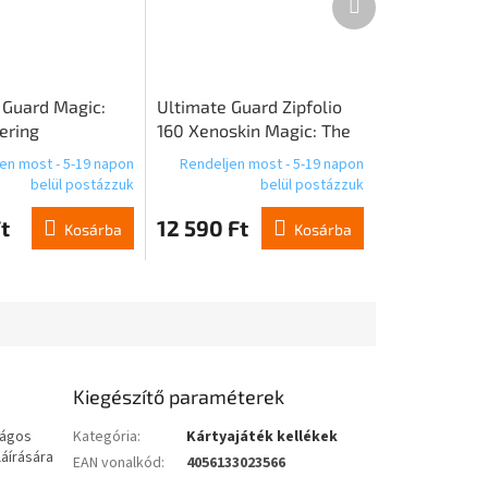
termék
 Guard Magic:
Ultimate Guard Zipfolio
ering
160 Xenoskin Magic: The
ift"
Gathering | Avatar: Az
en most - 5-19 napon
Rendeljen most - 5-19 napon
nyeg - 1.
utolsó léghajlító - Mana
belül postázzuk
belül postázzuk
Symbol Black
t
12 590 Ft
Kosárba
Kosárba
Kiegészítő paraméterek
ságos
Kategória
:
Kártyajáték kellékek
láírására
EAN vonalkód
:
4056133023566