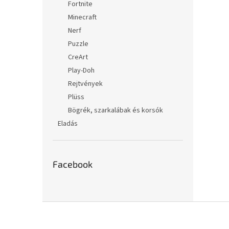
Fortnite
Minecraft
Nerf
Puzzle
CreArt
Play-Doh
Rejtvények
Plüss
Bögrék, szarkalábak és korsók
Eladás
Facebook
L
á