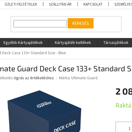
ÜZLETI FELTÉTELEK
SZÁLLITÁSI ÁR
KAPCSOLAT
SZEMÉLYE
KERESÉS
Egyébb Kártyajátékok
Kártyajáték kellékek
Társasjátékok
d Deck Case 133+ Standard Size - Blue
mate Guard Deck Case 133+ Standard Si
rtékelés
Ugrás az értékeléshez
Márka:
Ultimate Guard
2 0
ése
Egységár
Raktá