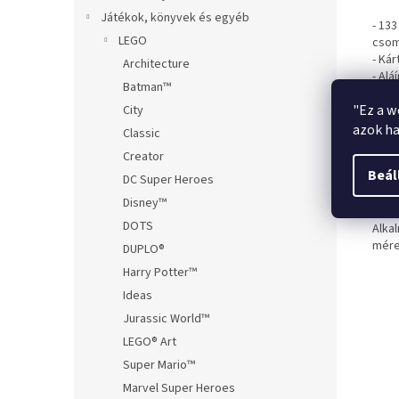
Játékok, könyvek és egyéb
- 13
LEGO
csom
- Ká
Architecture
- Al
Batman™
- Ta
"Ez a w
- Sa
City
azok ha
Classic
Mére
Creator
Beál
*Az 
DC Super Heroes
kapac
Disney™
DOTS
Alka
mére
DUPLO®
Harry Potter™
Ideas
Jurassic World™
LEGO® Art
Super Mario™
Marvel Super Heroes