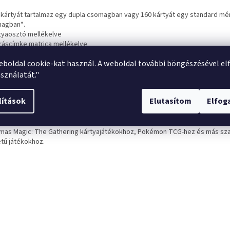
3 kártyát tartalmaz egy dupla csomagban vagy 160 kártyát egy standard mé
agban*.
rtyaosztó mellékelve
áíráscímke matrica mellékelve
rtós, önzáró merev doboz
eboldal cookie-kat használ. A weboldal további böngészésével el
vmentes, PVC-mentes.
sználatát."
tek: kb. 74 x 98 x 96 mm
lítások
Elutasítom
Elfo
Ultimate Guard-tól eltérő márkák csomagjai befolyásolhatják a
itást/kompatibilitást.
lmas Magic: The Gathering kártyajátékokhoz, Pokémon TCG-hez és más s
tű játékokhoz.