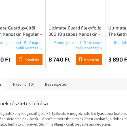
ate Guard gyűjtői
Ultimate Guard Flexxfolio
Ultimate
 Xenoskin Regular -
360 18 zsebes Xenoskin -
The Gath
l
fekete
"Aetherdr
deljen most - 5-19 napon
Rendeljen most - 5-19 napon
Rendelj
játszósző
belül postázzuk
belül postázzuk
tervezet
0 Ft
8 740 Ft
3 890 F
Kosárba
Kosárba
s
Hasonló (10)
Beszélgetés
mék részletes leírása
séghatékony kiegészítője a kártyáknak: A megbízható kártyadoboz bizton
lást biztosít a pakliknak. Többféle méretben és színben kapható, a doboz a
gáló, leírható címkével. Semmi sallang - csak becsületes védelem.