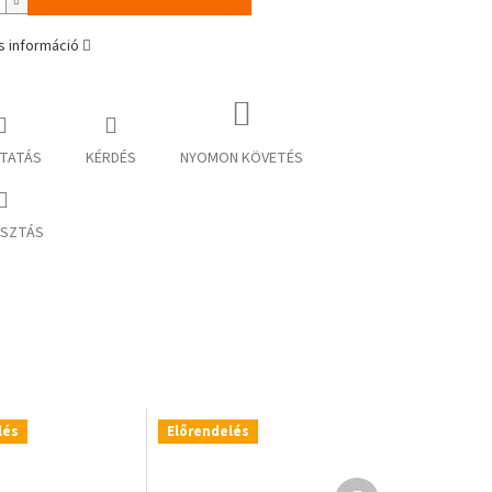
s információ
TATÁS
KÉRDÉS
NYOMON KÖVETÉS
SZTÁS
lés
Előrendelés
Következő