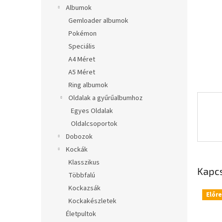
l
Albumok
Gemloader albumok
Pokémon
Speciális
A4 Méret
A5 Méret
Ring albumok
Oldalak a gyűrűalbumhoz
Egyes Oldalak
Oldalcsoportok
Dobozok
Kockák
Klasszikus
Kapc
Többfalú
Kockazsák
Előr
Kockakészletek
Életpultok