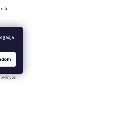
retű
fogadja
gadom
zabványos