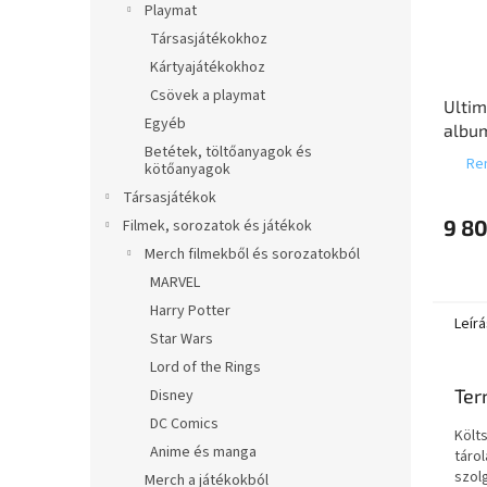
Playmat
Társasjátékokhoz
Kártyajátékokhoz
Csövek a playmat
Ultim
Egyéb
album
Betétek, töltőanyagok és
Petro
Ren
kötőanyagok
Társasjátékok
9 80
Filmek, sorozatok és játékok
Merch filmekből és sorozatokból
MARVEL
Harry Potter
Leírá
Star Wars
Lord of the Rings
Ter
Disney
DC Comics
Költ
Anime és manga
táro
szol
Merch a játékokból