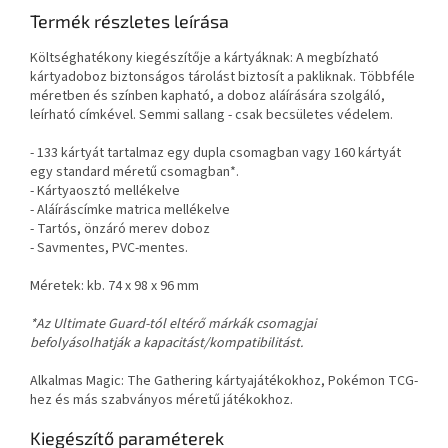
Termék részletes leírása
Költséghatékony kiegészítője a kártyáknak: A megbízható
kártyadoboz biztonságos tárolást biztosít a pakliknak. Többféle
méretben és színben kapható, a doboz aláírására szolgáló,
leírható címkével. Semmi sallang - csak becsületes védelem.
- 133 kártyát tartalmaz egy dupla csomagban vagy 160 kártyát
egy standard méretű csomagban*.
- Kártyaosztó mellékelve
- Aláíráscímke matrica mellékelve
- Tartós, önzáró merev doboz
- Savmentes, PVC-mentes.
Méretek: kb. 74 x 98 x 96 mm
*Az Ultimate Guard-tól eltérő márkák csomagjai
befolyásolhatják a kapacitást/kompatibilitást.
Alkalmas Magic: The Gathering kártyajátékokhoz, Pokémon TCG-
hez és más szabványos méretű játékokhoz.
Kiegészítő paraméterek