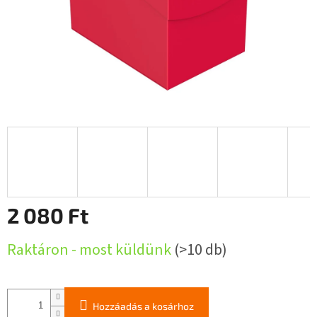
2 080 Ft
Egységár:
Raktáron - most küldünk
(>10 db)
Hozzáadás a kosárhoz