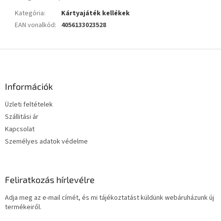
Kategória
:
Kártyajáték kellékek
EAN vonalkód
:
4056133023528
L
á
b
l
Információk
é
Üzleti feltételek
c
Szállitási ár
Kapcsolat
Személyes adatok védelme
Feliratkozás hírlevélre
Adja meg az e-mail címét, és mi tájékoztatást küldünk webáruházunk új
termékeiről.