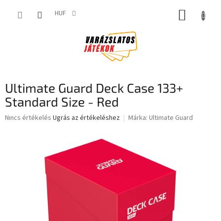
Ugrás
KOSÁR
a
HUF
fő
tartalomhoz
Ultimate Guard Deck Case 133+
Standard Size - Red
A
Nincs értékelés
Ugrás az értékeléshez
Márka:
Ultimate Guard
termék
átlagos
értékelése
5-
ből
0,0
csillag.