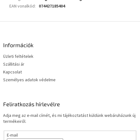
EAN vonalkód
:
074427185404
L
á
b
l
Információk
é
Üzleti feltételek
c
Szállitási ár
Kapcsolat
Személyes adatok védelme
Feliratkozás hírlevélre
Adja meg az e-mail címét, és mi tájékoztatást küldünk webáruházunk új
termékeiről.
E-mail