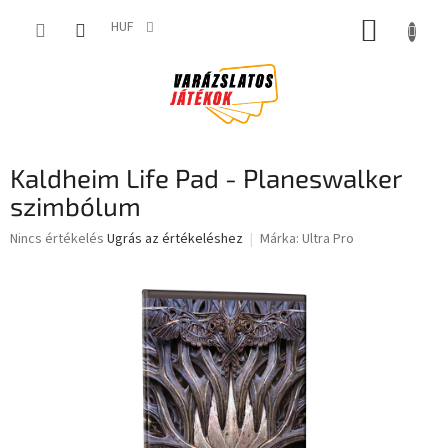
Ugrás
KOSÁR
a
HUF
fő
tartalomhoz
Kaldheim Life Pad - Planeswalker
szimbólum
A
Nincs értékelés
Ugrás az értékeléshez
Márka:
Ultra Pro
termék
átlagos
értékelése
5-
ből
0,0
csillag.